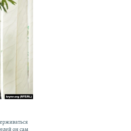
идерживаться
телей он сам