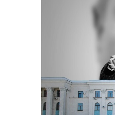
ПОБЕДИТЕЛЕЙ НЕ СУДЯТ?
КРЫМ.НЕПОКОРЕННЫЙ
ELIFBE
УКРАИНСКАЯ ПРОБЛЕМА КРЫМА