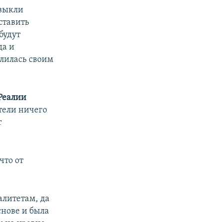
ивыкли
 ставить
будут
да и
елилась своим
Реалии
тели ничего
т
что от
алитетам, да
снове и была