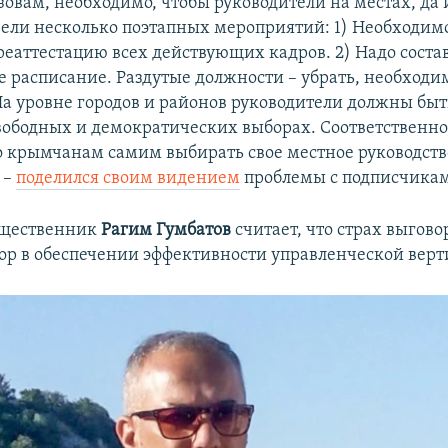
зовам, необходимо, чтобы руководители на местах, да 
вели несколько поэтапных мероприятий: 1) Необходим
еаттестацию всех действующих кадров. 2) Надо соста
е расписание. Раздутые должности – убрать, необходи
 На уровне городов и районов руководители должны бы
вободных и демократических выборах. Соответственно
о крымчанам самим выбирать свое местное руководство
 –
поделился своим видением
проблемы с подписчика
щественник
Рагим Гумбатов
считает, что страх выгово
ор в обеспечении эффективности управленческой верт