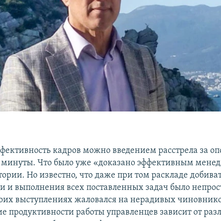
в
фективность кадров можно введением расстрела за оп
и минуты. Что было уже «доказано эффективным мене
тории. Но известно, что даже при том раскладе добива
и и выполнения всех поставленных задач было непрост
воих выступлениях жаловался на нерадивых чиновнико
е продуктивности работы управленцев зависит от ра