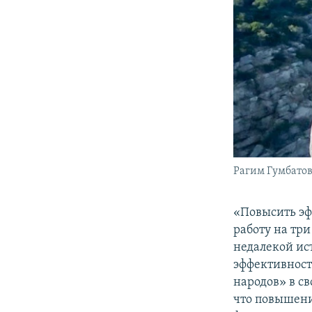
Рагим Гумбато
«Повысить эф
работу на тр
недалекой ис
эффективност
народов» в с
что повышени