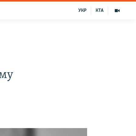
УКР
КТА
ыму