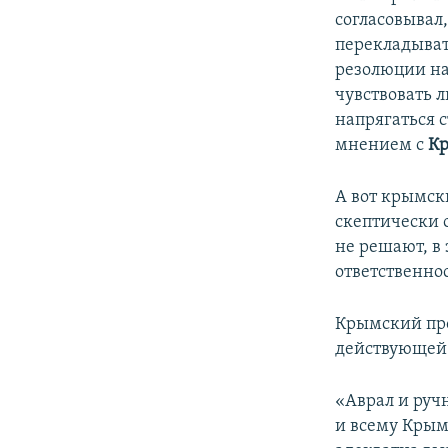
согласовывал,
перекладывать
резолюции на
чувствовать л
напрягаться 
мнением с
К
А вот крымск
скептически 
не решают, в 
ответственно
Крымский про
действующей 
«Аврал и руч
и всему Крыму