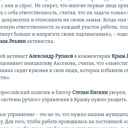
 с них и спрос. Не секрет, что многие первые лица пр
 с себя ответственность, считая, что их задача только
 документах и отписывать их своим замам. Когда они 
ичную ответственность за каждый участок работы, тог
станут больше и напрягать своих подчиненных», – под
рым.Реалии
активистка.
ий активист
Александр Русаков
в комментарии
Крым.
оценивает инициативу Аксенова, считая, что «замести
замах сидят кумовья и свои люди, которых избавили о
сти».
российский политик и блогер
Степан Кискин
уверен, 
системы ручного управления в Крыму нужно уходить.
ное управление – это не то, что нужно нашим муницип
. Для того, чтобы работа проводилась на постоянной о