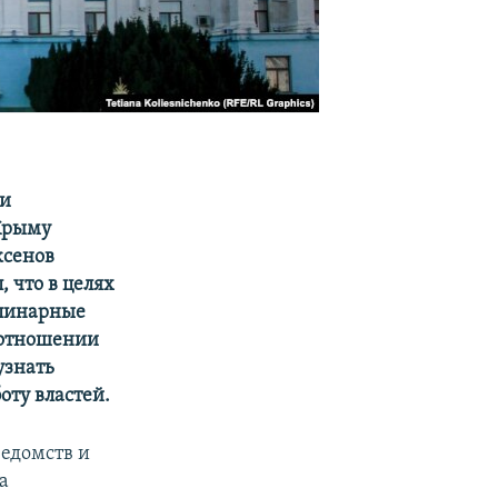
ти
 Крыму
ксенов
, что в целях
плинарные
 отношении
узнать
оту властей.
ведомств и
а