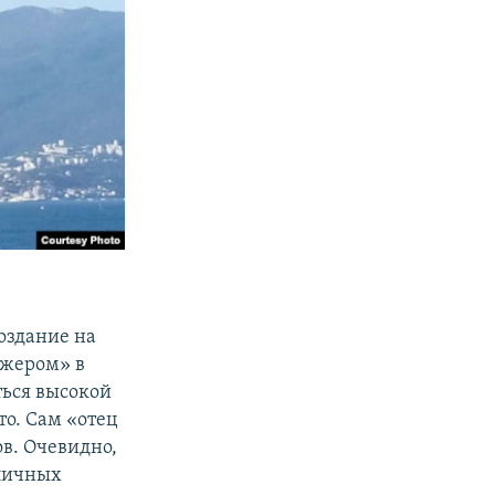
оздание на
джером» в
ться высокой
о. Сам «отец
в. Очевидно,
зличных