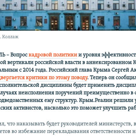
. Коллаж
Ь – Вопрос
кадровой политики
и уровня эффективнос
ой вертикали российской власти в аннексированном
уальным с 2014 года. Российский глава Крыма Сергей А
двергается критики по этому поводу
. Теперь он сообщил
сполнительской дисциплины будет применять дисци
случаях неисполнения поручений преимущественно в
одведомственных ему структур. Крым.Реалии решили 
ких активистов, насколько это поможет улучшить раб
л, что наказывать будет руководителей министерств, 
тов во избежание перекладывания ответственности н