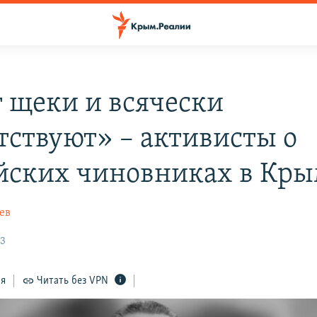
 щеки и всячески
тствуют» – активисты о
йских чиновниках в Кр
ев
23
ся
Читать без VPN