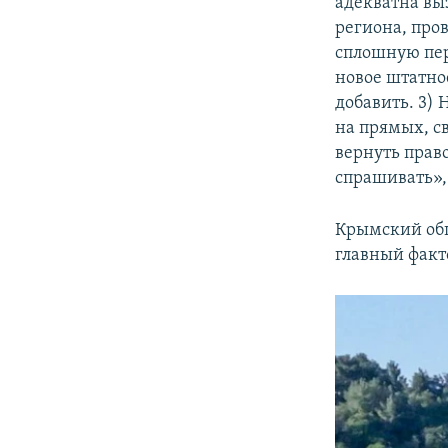
адекватна вы
региона, про
сплошную пер
новое штатно
добавить. 3)
на прямых, с
вернуть прав
спрашивать»,
Крымский об
главный факт