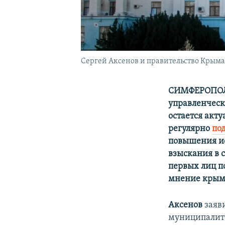
Сергей Аксенов и правительство Крыма
СИМФЕРОПОЛ
управленческ
остается акт
регулярно
по
повышения и
взыскания в 
первых лиц п
мнение крымс
Аксенов
заяви
муниципалите