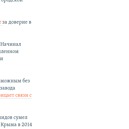
лгородской
т
за доверие в
. Начинал
ышленном
ти
озможным без
 завода
рицает связи с
мидов сумел
и Крыма в 2014