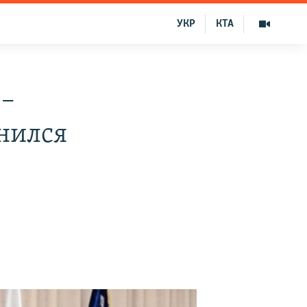
УКР
КТА
 –
мнился