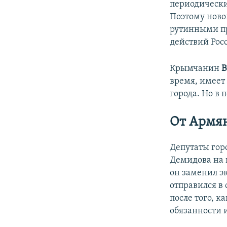
периодически
Поэтому ново
рутинными пр
действий Рос
Крымчанин
В
время, имеет
города. Но в 
От Армян
Депутаты гор
Демидова на 
он заменил э
отправился в 
после того, к
обязанности 