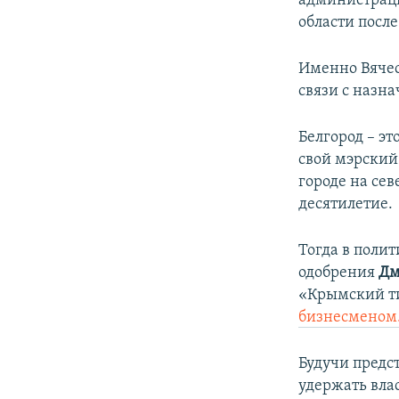
администраци
области после
Именно Вячес
связи с назна
Белгород – эт
свой мэрский
городе на сев
десятилетие.
Тогда в поли
одобрения
Дм
«Крымский ти
бизнесменом
Будучи предс
удержать влас