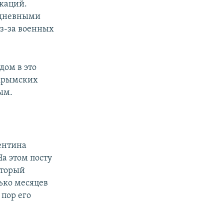
икаций.
жедневными
з-за военных
дом в это
 крымских
ым.
лентина
а этом посту
оторый
лько месяцев
 пор его