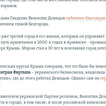
ю города, где отвечал за восстановление поселков Бе
 взрывов.
лава Гладкова Валентин Демидов
публично благодари
чением главой Белгорода.
о уже третий город в его жизни, которым он управляет
 путь крымчанин в 2000-х годах в Армянске – пром
ере Крыма. Мэром стал в 30 лет и возглавлял город поч
тических кругах Крыма говорили, что это было бы нев
итрия Фирташа
– украинского бизнесмена, владельца
тан», где до этого работал Демидов. Однако сам он
от
.
тавителем украинской Партии регионов, Валентин Де
ть в городе, в том числе, и после российской аннекси