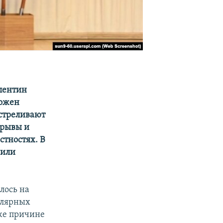
лентин
ложен
бстреливают
зрывы и
стностях. В
шили
лось на
гулярных
 же причине