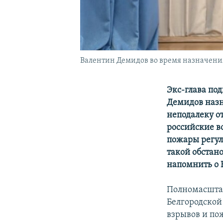
Валентин Демидов во время назначения 
Экс-глава по
Демидов назн
неподалеку о
российские в
пожары регуля
такой обстан
напомнить о 
Полномасштаб
Белгородской 
взрывов и по