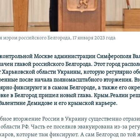
мэром российского Белгорода, 17 января 2023 года
дконтрольной Москве администрации Симферополя Ва
ачен главой российского Белгорода. Этот город распо
т Харьковской области Украины, которую регулярно о
оенные после начала полномасштабного вторжения. В
рно фиксируют и в самом Белгороде, а также его окре
овке в Белгород пришел новый глава. Крым.Реалии ре
Валентине Демидове и его крымской карьере.
ное вторжение России в Украину существенно отрази
области РФ. Часть ее поселков эвакуирована из-за ре
жаров, которые там фиксируют. А сам Белгород по той