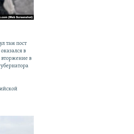
ул там пост
оказался в
е вторжение в
губернатора
сийской