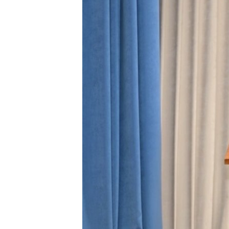
ПОБЕДИТЕЛЕЙ НЕ СУДЯТ?
КРЫМ.НЕПОКОРЕННЫЙ
ELIFBE
УКРАИНСКАЯ ПРОБЛЕМА КРЫМА