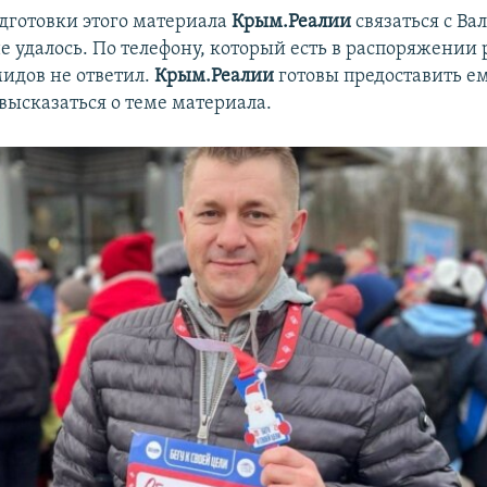
дготовки этого материала
Крым.Реалии
связаться с В
 удалось. По телефону, который есть в распоряжении 
идов не ответил.
Крым.Реалии
готовы предоставить е
высказаться о теме материала.