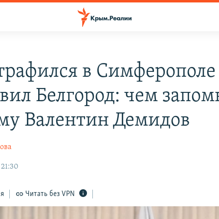
рафился в Симферополе
авил Белгород: чем запо
му Валентин Демидов
ова
 21:30
ся
Читать без VPN