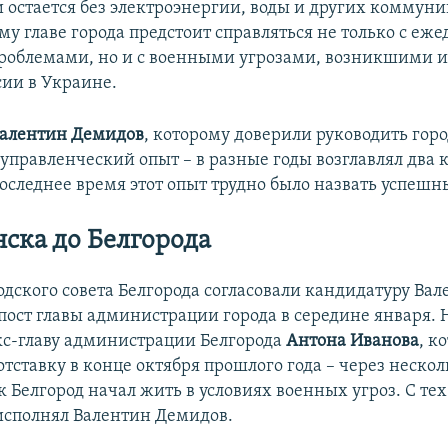
 остается без электроэнергии, воды и других коммун
му главе города предстоит справляться не только с е
облемами, но и с военными угрозами, возникшими и
сии в Украине.
алентин Демидов
, которому доверили руководить горо
 управленческий опыт – в разные годы возглавлял два
последнее время этот опыт трудно было назвать успешн
ска до Белгорода
одского совета Белгорода согласовали кандидатуру Ва
пост главы администрации города в середине января. Н
кс-главу администрации Белгорода
Антона Иванова
, к
отставку в конце октября прошлого года – через неско
ак Белгород начал жить в условиях военных угроз. С тех
исполнял Валентин Демидов.