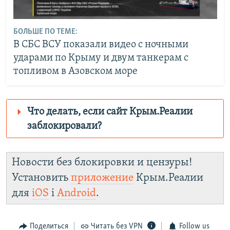
БОЛЬШЕ ПО ТЕМЕ:
В СБС ВСУ показали видео с ночными
ударами по Крыму и двум танкерам с
топливом в Азовском море
Что делать, если сайт Крым.Реалии
заблокировали?
Роскомнадзор пытается заблокировать
Крым.Реалии
Новости без блокировки и цензуры!
зеркального сайта:
Установить
приложение
Крым.Реалии
https://smarturl.click/zYdJA
для
iOS
і
Android
.
Telegram
Instagram
Viber
Крым.Реалии
установить VPN
.
Поделиться
Читать без VPN
Follow us