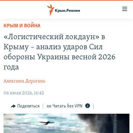
Доступность
ссылки
Вернуться
КРЫМ И ВОЙНА
к
НОВОСТИ
«Логистический локдаун» в
основному
СПЕЦПРОЕКТЫ
содержанию
Крыму – анализ ударов Сил
ВОДА
Вернутся
ГРУЗ 200
обороны Украины весной 2026
к
ИСТОРИЯ
КАРТА ВОЕННЫХ ОБЪЕКТОВ КРЫМА
года
главной
ЕЩЕ
11 ЛЕТ ОККУПАЦИИ КРЫМА. 11 ИСТОРИЙ СОПРОТИВЛЕНИЯ
навигации
Алексина Дорогань
Вернутся
РАДІО СВОБОДА
ИНТЕРАКТИВ
к
06 июля 2026, 16:42
КАК ОБОЙТИ БЛОКИРОВКУ
ИНФОГРАФИКА
поиску
Поделиться
Читать без VPN
ТЕЛЕПРОЕКТ КРЫМ.РЕАЛИИ
Українською
СОВЕТЫ ПРАВОЗАЩИТНИКОВ
Qırımtatar
ПРОПАВШИЕ БЕЗ ВЕСТИ