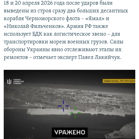
18 и 20 апреля 2026 года после ударов были
выведены из строя сразу два больших десантных
корабля Черноморского флота – «Ямал» и
«Николай Фильченков». Армия РФ также
использует БДК как логистическое звено – для
транспортировки морем военных грузов. Силы
обороны Украины явно отслеживают этапы их
ремонтов – отмечает эксперт Павел Лакийчук.