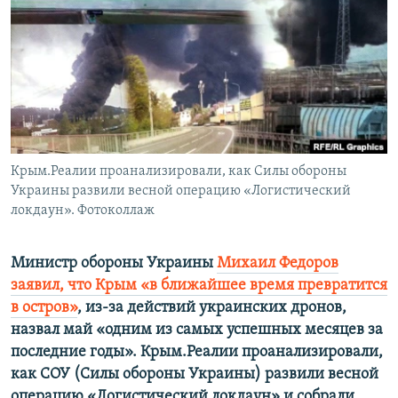
ПРИСОЕДИНЯЙТЕСЬ!
ПОБЕДИТЕЛЕЙ НЕ СУДЯТ?
КРЫМ.НЕПОКОРЕННЫЙ
ELIFBE
УКРАИНСКАЯ ПРОБЛЕМА КРЫМА
Все сайты RFE/RL
Крым.Реалии проанализировали, как Силы обороны
Украины развили весной операцию «Логистический
локдаун». Фотоколлаж
Министр обороны Украины
Михаил Федоров
заявил, что Крым «в ближайшее время превратится
в остров»
, из-за действий украинских дронов,
назвал май «одним из самых успешных месяцев за
последние годы». Крым.Реалии проанализировали,
как СОУ (Силы обороны Украины) развили весной
операцию «Логистический локдаун» и собрали