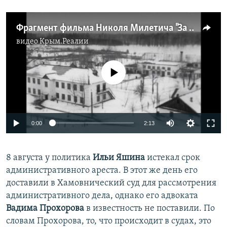
Фрагмент фильма Николя Милетича "За успех нашего безнадежного дела"
видео
Крым.Реалии
No media source currently available
0:00
2:13
8 августа у политика
Ильи Яшина
истекал срок
административного ареста. В этот же день его
доставили в Хамовнический суд для рассмотрения
административного дела, однако его адвоката
Вадима Прохорова
в известность не поставили. По
словам Прохорова, то, что происходит в судах, это