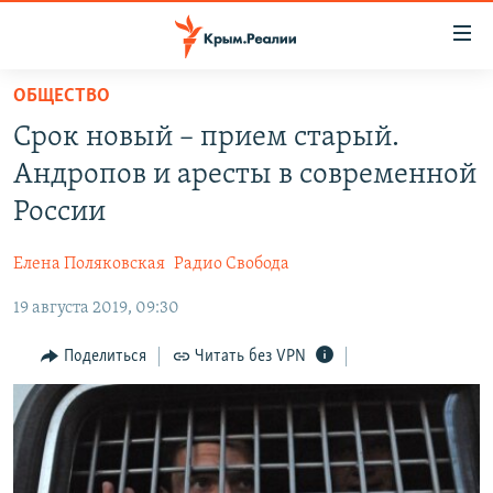
Доступность
ссылки
Вернуться
ОБЩЕСТВО
к
НОВОСТИ
Срок новый – прием старый.
основному
СПЕЦПРОЕКТЫ
содержанию
Андропов и аресты в современной
ВОДА
Вернутся
ГРУЗ 200
России
к
ИСТОРИЯ
КАРТА ВОЕННЫХ ОБЪЕКТОВ КРЫМА
главной
Елена Поляковская
Радио Свобода
ЕЩЕ
11 ЛЕТ ОККУПАЦИИ КРЫМА. 11 ИСТОРИЙ СОПРОТИВЛЕНИЯ
навигации
Вернутся
19 августа 2019, 09:30
РАДІО СВОБОДА
ИНТЕРАКТИВ
к
КАК ОБОЙТИ БЛОКИРОВКУ
ИНФОГРАФИКА
Поделиться
Читать без VPN
поиску
ТЕЛЕПРОЕКТ КРЫМ.РЕАЛИИ
Українською
СОВЕТЫ ПРАВОЗАЩИТНИКОВ
Qırımtatar
ПРОПАВШИЕ БЕЗ ВЕСТИ