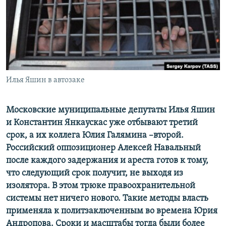
ПРИСОЕДИНЯЙТЕСЬ!
ПОБЕДИТЕЛЕЙ НЕ СУДЯТ?
КРЫМ.НЕПОКОРЕННЫЙ
ELIFBE
УКРАИНСКАЯ ПРОБЛЕМА КРЫМА
Все сайты RFE/RL
Илья Яшин в автозаке
Московские муниципальные депутаты Илья Яшин
и Константин Янкаускас уже отбывают третий
срок, а их коллега Юлия Галямина –​второй.
Российский оппозиционер Алексей Навальный
после каждого задержания и ареста готов к тому,
что следующий срок получит, не выходя из
изолятора. В этом трюке правоохранительной
системы нет ничего нового. Такие методы власть
применяла к политзаключенным во времена Юрия
Андропова. Сроки и масштабы тогда были более