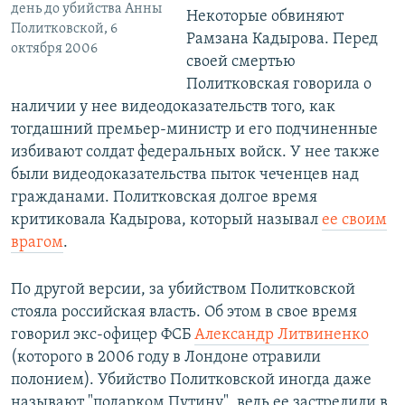
день до убийства Анны
Некоторые обвиняют
Политковской, 6
Рамзана Кадырова. Перед
октября 2006
своей смертью
Политковская говорила о
наличии у нее видеодоказательств того, как
тогдашний премьер-министр и его подчиненные
избивают солдат федеральных войск. У нее также
были видеодоказательства пыток чеченцев над
гражданами. Политковская долгое время
критиковала Кадырова, который называл
ее своим
врагом
.
По другой версии, за убийством Политковской
стояла российская власть. Об этом в свое время
говорил экс-офицер ФСБ
Александр Литвиненко
(которого в 2006 году в Лондоне отравили
полонием). Убийство Политковской иногда даже
называют "подарком Путину", ведь ее застрелили в