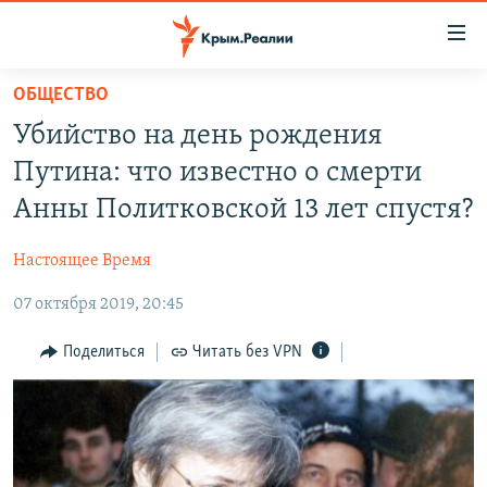
Доступность
ссылки
Вернуться
ОБЩЕСТВО
к
НОВОСТИ
Убийство на день рождения
основному
СПЕЦПРОЕКТЫ
содержанию
Путина: что известно о смерти
ВОДА
Вернутся
ГРУЗ 200
Анны Политковской 13 лет спустя?
к
ИСТОРИЯ
КАРТА ВОЕННЫХ ОБЪЕКТОВ КРЫМА
главной
Настоящее Время
ЕЩЕ
11 ЛЕТ ОККУПАЦИИ КРЫМА. 11 ИСТОРИЙ СОПРОТИВЛЕНИЯ
навигации
Вернутся
07 октября 2019, 20:45
РАДІО СВОБОДА
ИНТЕРАКТИВ
к
КАК ОБОЙТИ БЛОКИРОВКУ
ИНФОГРАФИКА
Поделиться
Читать без VPN
поиску
ТЕЛЕПРОЕКТ КРЫМ.РЕАЛИИ
Українською
СОВЕТЫ ПРАВОЗАЩИТНИКОВ
Qırımtatar
ПРОПАВШИЕ БЕЗ ВЕСТИ