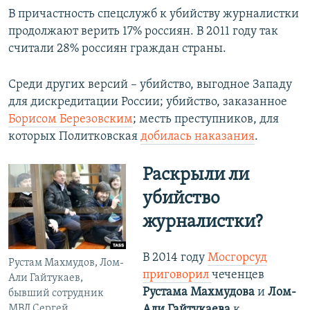
В причастность спецслужб к убийству журналистки
продолжают верить 17% россиян. В 2011 году так
считали 28% россиян граждан страны.
Среди других версий – убийство, выгодное Западу
для дискредитации России; убийство, заказанное
Борисом Березовским
; месть преступников, для
которых Политковская
добилась наказания
.
Раскрыли ли
убийство
журналистки? ​
В 2014 году
Мосгорсуд
Рустам Махмудов, Лом-
приговорил
чеченцев
Али Гайтукаев,
Рустама Махмудова
и
Лом-
бывший сотрудник
Али Гайтукаева
к
МВД Сергей