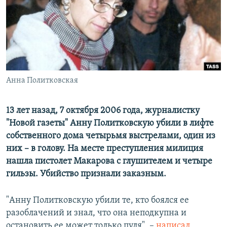
ПРИСОЕДИНЯЙТЕСЬ!
ПОБЕДИТЕЛЕЙ НЕ СУДЯТ?
КРЫМ.НЕПОКОРЕННЫЙ
ELIFBE
УКРАИНСКАЯ ПРОБЛЕМА КРЫМА
Все сайты RFE/RL
Анна Политковская
13 лет назад, 7 октября 2006 года, журналистку
"Новой газеты" Анну Политковскую убили в лифте
собственного дома четырьмя выстрелами, один из
них – в голову. На месте преступления милиция
нашла пистолет Макарова с глушителем и четыре
гильзы. Убийство признали заказным.
"Анну Политковскую убили те, кто боялся ее
разоблачений и знал, что она неподкупна и
остановить ее может только пуля", –
написал