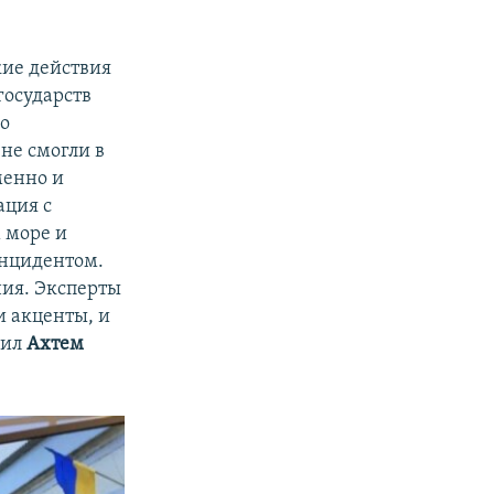
кие действия
государств
го
не смогли в
менно и
ация с
 море и
инцидентом.
ния. Эксперты
и акценты, и
щил
Ахтем