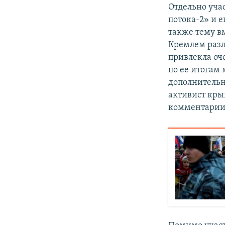
Отдельно уча
потока-2» и 
также тему в
Кремлем разл
привлекла оч
по ее итогам
дополнительн
активист кры
комментари