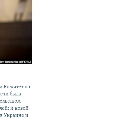
и Комитет по
ечи была
тельством
лей; и новой
в Украине и