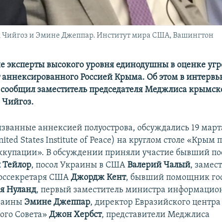
м Чийгоз и Эмине Джеппар. Институт мира США, Вашингтон
 эксперты высокого уровня единодушны в оценке угр
 аннексированного Россией Крыма. Об этом в интерв
сообщил заместитель председателя Меджлиса крымск
 Чийгоз.
званные аннексией полуострова, обсуждались 19 март
ted States Institute of Peace) на круглом столе «Крым п
ккупации». В обсуждении приняли участие бывший по
 Тейлор
, посол Украины в США
Валерий Чалый
, замес
оссекретаря США
Джордж Кент
, бывший помощник го
я Нуланд
, первый заместитель министра информацио
раины
Эмине Джеппар
, директор Евразийского центра
ого Совета»
Джон Хербст
, представители Меджлиса