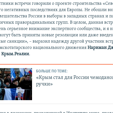
стники встречи говорили о проекте строительства «Се
его негативных последствиях для Европы. Не обошли 
мешательства России в выборы в западных странах и 
ичных праворадикальных групп. В целом, данная встр
ень серьезное внимание экспертного сообщества, и я н
 могут быть приняты новые резолюции или даже введе
ые санкции», – выразил надежду другой участник вст
мскотатарского национального движения​
Нариман Д
и
Крым.Реалии
.
БОЛЬШЕ ПО ТЕМЕ:
«Крым стал для России чемодано
ручки»