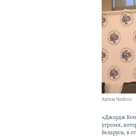
Ахтем Чийгоз
​«Джордж Кент
угрозах, кото
Беларуси, в 