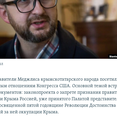
ял
авители Меджлиса крымскотатарского народа посетил
ым отношениям Конгресса США. Основной темой встр
документов: законопроекта о запрете признания прави
 Крыма Россией, уже принятого Палатой представите
освященной пятой годовщине Революции Достоинства 
й за ней оккупации Крыма.