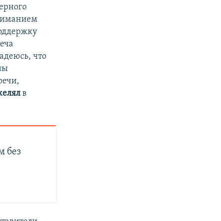
верного
вниманием
поддержку
еча
адеюсь, что
ны
речи,
желял
в
м без