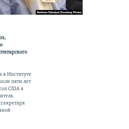
оз,
ью
отатарского
а в Институте
осле пяти лет
сол США в
титель
ссекретаря
нной