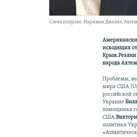
Слева направо: Нариман Джелял, Ахте
Американские
исходящих от
Крым.Реалии 
народа Ахтем
Проблемы, вы
мира США (Uni
российской о
Украине
Билл
помощника г
США
Виктори
политики Ук
«Атлантическ