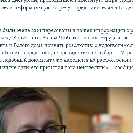
ия в дискуссии, проходившей в Институте мира, пред
вели неформальную встречу с представителями Госде
были очень заинтересованы в нашей информации о 
рыму. Кроме того, Ахтем Чийгоз призвал сотрудников
нта и Белого дома принять резолюцию о недопустимос
а России в предстоящие президентские выборы в Укра
то подобный документ уже находится на рассмотрении
точные даты его принятия пока неизвестны», – сообщ