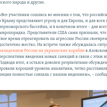
ского народа и другие.
«Все участники сошлись во мнении о том, что российс
в Крыму представляют угрозу и для Европы, и для всех 
черноморского бассейна, и в конечном итоге – для все
миропорядка. Представители США сами признали, что 
свое время отреагировать на агрессию России своевре
достаточно жестко. На встрече также обсуждалась ситу
нападением России на украинские корабли
в Азовском
перспективы введения новых санкций в связи с этим 
Подводя итог, я остался доволен результатами обсужде
ровали хороший уровень аналитики, четко расставил
озиция полностью совпала с нашим видением», – сооб