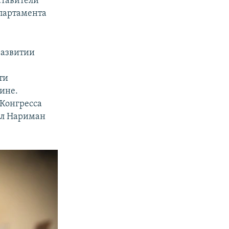
ставители
партамента
развитии
ти
ине.
 Конгресса
ил Нариман