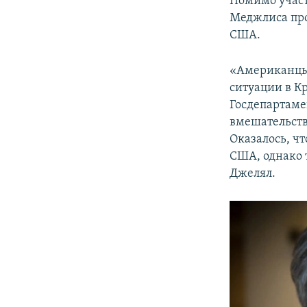
Помимо участ
Меджлиса про
США.
«Американцы 
ситуации в К
Госдепартаме
вмешательств
Оказалось, ч
США, однако 
Джелял.