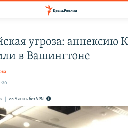
йская угроза: аннексию 
или в Вашингтоне
ова
1:30
ся
Читать без VPN