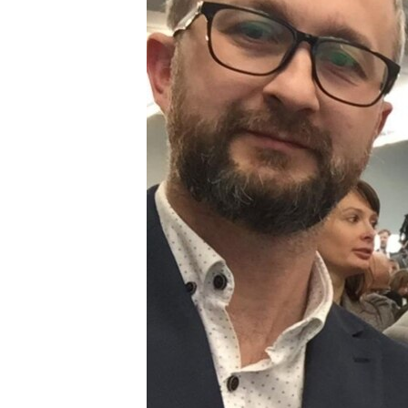
ПОБЕДИТЕЛЕЙ НЕ СУДЯТ?
КРЫМ.НЕПОКОРЕННЫЙ
ELIFBE
УКРАИНСКАЯ ПРОБЛЕМА КРЫМА