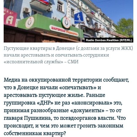
ПРИСОЕДИНЯЙТЕСЬ!
ПОБЕДИТЕЛЕЙ НЕ СУДЯТ?
КРЫМ.НЕПОКОРЕННЫЙ
ELIFBE
УКРАИНСКАЯ ПРОБЛЕМА КРЫМА
Все сайты RFE/RL
Пустующие квартиры в Донецке (с долгами за услуги ЖКХ)
начали арестовывать и опечатывать сотрудники
«исполнительной службы» – СМИ
Медиа на оккупированной территории сообщают,
что в Донецке начали «опечатывать» и
арестовывать пустующее жилье. Раньше
группировка «ДНР» не раз «анонсировала» это,
принимая разнообразные «документы» – то от
главаря Пушилина, то псевдоорганов власти. Что
происходит, и чем это может грозить законным
собственникам квартир?