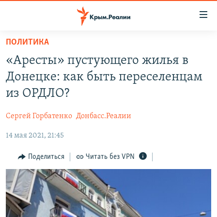
Доступность
ссылки
Вернуться
ПОЛИТИКА
к
НОВОСТИ
«Аресты» пустующего жилья в
основному
СПЕЦПРОЕКТЫ
содержанию
Донецке: как быть переселенцам
ВОДА
Вернутся
ГРУЗ 200
из ОРДЛО?
к
ИСТОРИЯ
КАРТА ВОЕННЫХ ОБЪЕКТОВ КРЫМА
главной
Сергей Горбатенко
Донбасс.Реалии
ЕЩЕ
11 ЛЕТ ОККУПАЦИИ КРЫМА. 11 ИСТОРИЙ СОПРОТИВЛЕНИЯ
навигации
Вернутся
14 мая 2021, 21:45
РАДІО СВОБОДА
ИНТЕРАКТИВ
к
КАК ОБОЙТИ БЛОКИРОВКУ
ИНФОГРАФИКА
Поделиться
Читать без VPN
поиску
ТЕЛЕПРОЕКТ КРЫМ.РЕАЛИИ
Українською
СОВЕТЫ ПРАВОЗАЩИТНИКОВ
Qırımtatar
ПРОПАВШИЕ БЕЗ ВЕСТИ