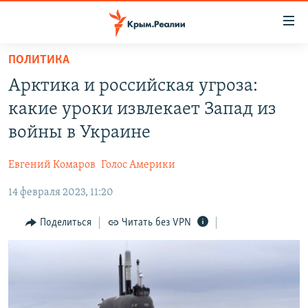
Доступность
ссылки
Вернуться
ПОЛИТИКА
к
НОВОСТИ
Арктика и российская угроза:
основному
СПЕЦПРОЕКТЫ
содержанию
какие уроки извлекает Запад из
ВОДА
Вернутся
ГРУЗ 200
войны в Украине
к
ИСТОРИЯ
КАРТА ВОЕННЫХ ОБЪЕКТОВ КРЫМА
главной
Евгений Комаров
Голос Америки
ЕЩЕ
11 ЛЕТ ОККУПАЦИИ КРЫМА. 11 ИСТОРИЙ СОПРОТИВЛЕНИЯ
навигации
Вернутся
14 февраля 2023, 11:20
РАДІО СВОБОДА
ИНТЕРАКТИВ
к
КАК ОБОЙТИ БЛОКИРОВКУ
ИНФОГРАФИКА
Поделиться
Читать без VPN
поиску
ТЕЛЕПРОЕКТ КРЫМ.РЕАЛИИ
Українською
СОВЕТЫ ПРАВОЗАЩИТНИКОВ
Qırımtatar
ПРОПАВШИЕ БЕЗ ВЕСТИ