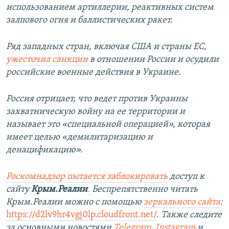
использованием артиллерии, реактивных систем
залпового огня и баллистических ракет.
Ряд западных стран, включая США и страны ЕС,
ужесточил санкции
в отношении России и осудили
российские военные действия в Украине.
Россия отрицает, что ведет против Украины
захватническую войну на ее территории и
называет это «специальной операцией», которая
имеет целью «демилитаризацию и
денацификацию».
Роскомнадзор пытается заблокировать
доступ к
сайту
Крым.Реалии
.
Беспрепятственно читать
Крым.Реалии можно с помощью
зеркального сайта
:
https://d2lv9hr4vgj0lp.cloudfront.net/
.
Также следите
за основными новостями
Telegram
,
Instagram
и