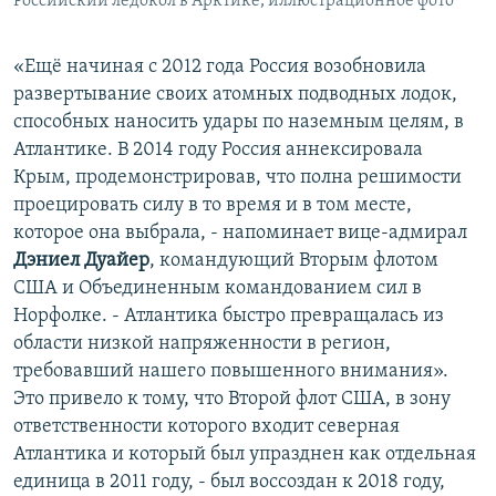
Российский ледокол в Арктике, иллюстрационное фото
«Ещё начиная с 2012 года Россия возобновила
развертывание своих атомных подводных лодок,
способных наносить удары по наземным целям, в
Атлантике. В 2014 году Россия аннексировала
Крым, продемонстрировав, что полна решимости
проецировать силу в то время и в том месте,
которое она выбрала, - напоминает вице-адмирал
Дэниел Дуайер
, командующий Вторым флотом
США и Объединенным командованием сил в
Норфолке. - Атлантика быстро превращалась из
области низкой напряженности в регион,
требовавший нашего повышенного внимания».
Это привело к тому, что Второй флот США, в зону
ответственности которого входит северная
Атлантика и который был упразднен как отдельная
единица в 2011 году, - был воссоздан к 2018 году,