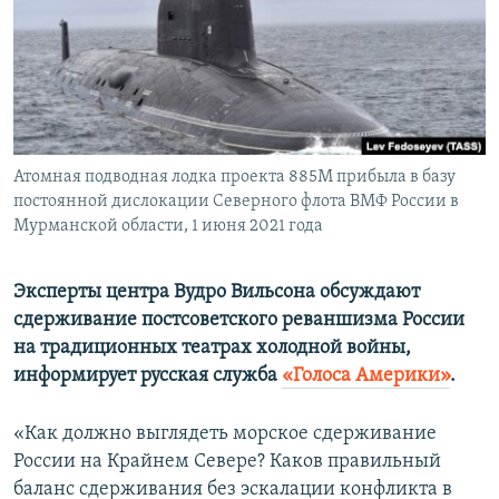
ПРИСОЕДИНЯЙТЕСЬ!
ПОБЕДИТЕЛЕЙ НЕ СУДЯТ?
КРЫМ.НЕПОКОРЕННЫЙ
ELIFBE
УКРАИНСКАЯ ПРОБЛЕМА КРЫМА
Все сайты RFE/RL
Атомная подводная лодка проекта 885М прибыла в базу
постоянной дислокации Северного флота ВМФ России в
Мурманской области, 1 июня 2021 года
Эксперты центра Вудро Вильсона обсуждают
сдерживание постсоветского реваншизма России
на традиционных театрах холодной войны,
информирует русская служба
«Голоса Америки»
.
«Как должно выглядеть морское сдерживание
России на Крайнем Севере? Каков правильный
баланс сдерживания без эскалации конфликта в