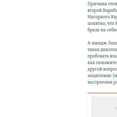
Причина очев
второй Караб
Нагорного Кар
понятно, что 
брала на себя
А имидж Запа
такая дихотом
пробовать вз
как положите
другой вопрос
защитнице (и
настроения ра