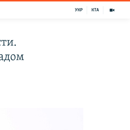
УКР
КТА
ти.
падом