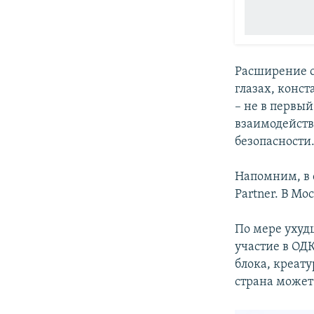
Расширение с
глазах, конс
– не в первый
взаимодействи
безопасности.
Напомним, в 
Partner. В Мо
По мере ухуд
участие в ОД
блока, креат
страна может