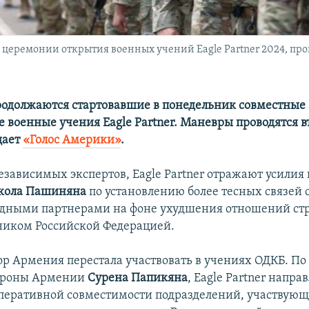
церемонии открытия военных учений Eagle Partner 2024, пр
одолжаются стартовавшие в понедельник совместные
 военные учения Eagle Partner. Маневры проводятся в
щает
«Голос Америки»
.
зависимых экспертов, Eagle Partner отражают усилия
кола Пашиняна
по установлению более тесных связей 
дными партнерами на фоне ухудшения отношений стр
иком Российской Федерацией.
ор Армения перестала участвовать в учениях ОДКБ. По
ороны Армении
Сурена Папикяна
, Eagle Partner напра
еративной совместимости подразделений, участвующ