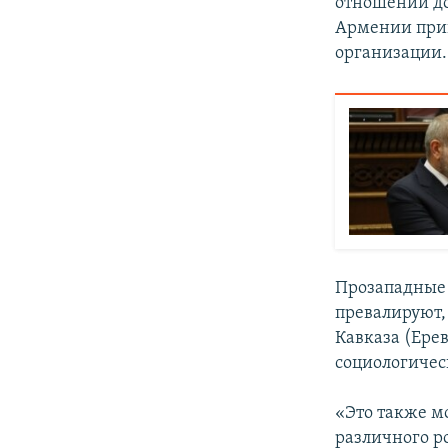
отношений до
Армении прин
организации.
Прозападные 
превалируют,
Кавказа (Ере
социологическ
«Это также м
различного ро