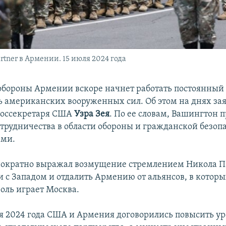
rtner в Армении. 15 июля 2024 года
бороны Армении вскоре начнет работать постоянный
ь американских вооруженных сил. Об этом на днях за
госсекретаря США
Узра Зея
. По ее словам, Вашингтон 
отрудничества в области обороны и гражданской безоп
ами.
нократно выражал возмущение стремлением Никола 
и с Западом и отдалить Армению от альянсов, в котор
ль играет Москва.
я 2024 года США и Армения договорились повысить у