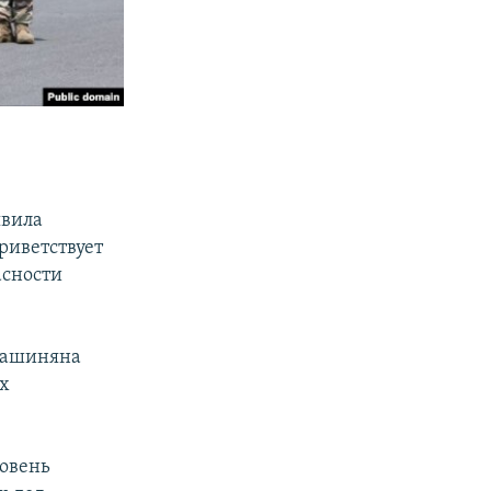
явила
приветствует
асности
Пашиняна
ых
ровень