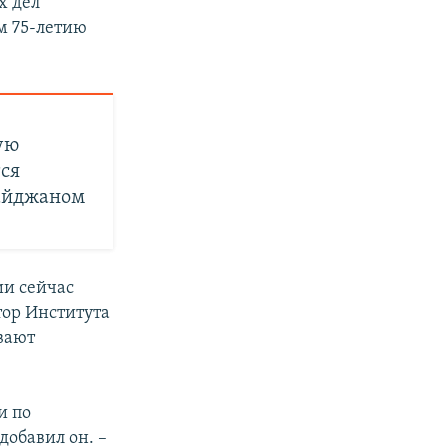
х дел
м 75-летию
ую
ся
байджаном
ии сейчас
ор Института
ывают
и по
добавил он. –