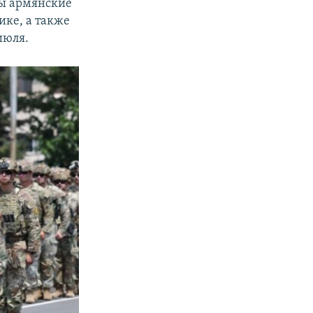
ны армянские
ке, а также
июля.