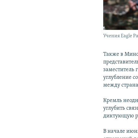
Учения Eagle Pa
Также в Мино
представител
заместитель 
углубление с
между стран
Кремль неод
углубить связ
диктующую ро
В начале июн