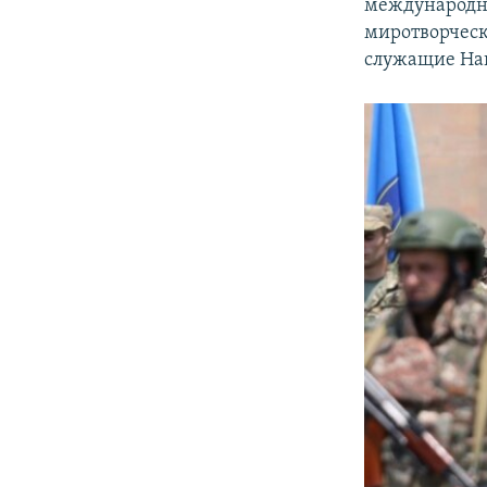
международны
миротворческ
служащие Нац