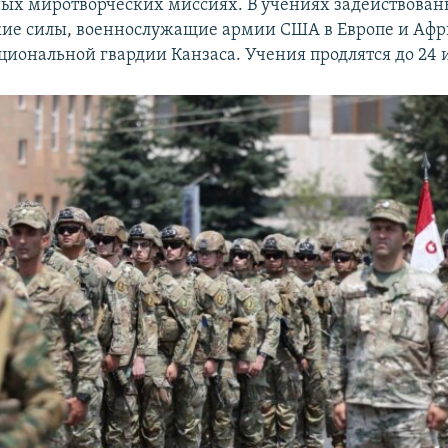
х миротворческих миссиях. В учениях задействова
ие силы, военнослужащие армии США в Европе и Афри
иональной гвардии Канзаса. Учения продлятся до 24 