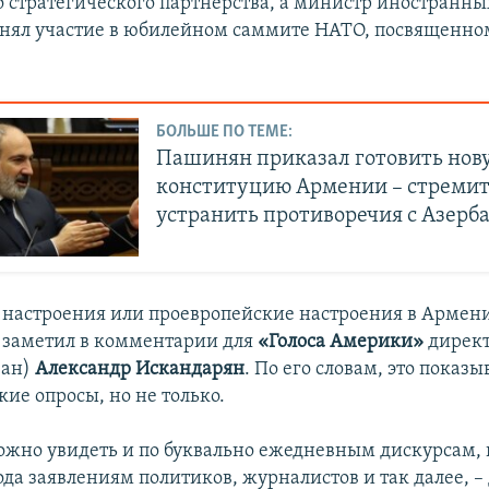
 стратегического партнерства, а министр иностранны
ял участие в юбилейном саммите НАТО, посвященно
БОЛЬШЕ ПО ТЕМЕ:
Пашинян приказал готовить нов
конституцию Армении – стремит
устранить противоречия с Азер
настроения или проевропейские настроения в Армен
 заметил в комментарии для
«Голоса Америки»
директ
ван)
Александр Искандарян
. По его словам, это показ
ие опросы, но не только.
ожно увидеть и по буквально ежедневным дискурсам, 
да заявлениям политиков, журналистов и так далее, – 