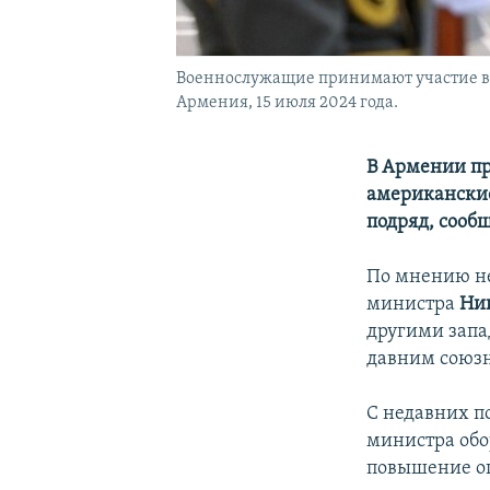
Военнослужащие принимают участие в 
Армения, 15 июля 2024 года.
В Армении пр
американские
подряд, сооб
По мнению не
министра
Ни
другими запа
давним союзн
С недавних п
министра об
повышение оп