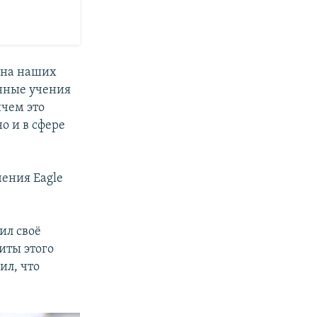
 на наших
енные учения
ичем это
о и в сфере
ения Eagle
ил своё
иты этого
ил, что