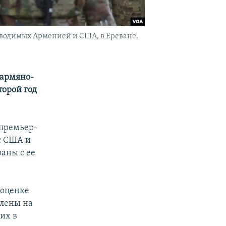
оводимых Арменией и США, в Ереване.
 армяно-
торой год
 премьер-
с США и
аны с ее
 оценке
влены на
их в