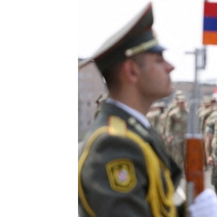
ПОБЕДИТЕЛЕЙ НЕ СУДЯТ?
КРЫМ.НЕПОКОРЕННЫЙ
ELIFBE
УКРАИНСКАЯ ПРОБЛЕМА КРЫМА