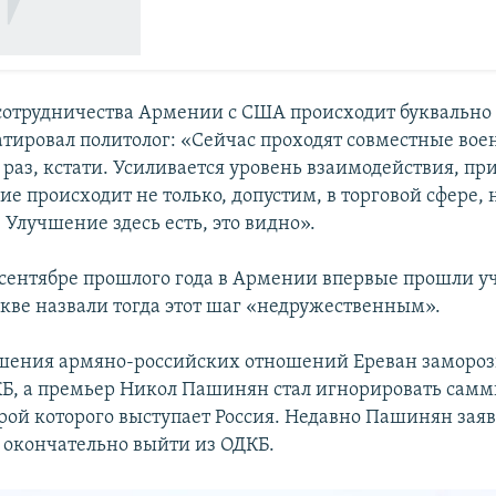
отрудничества Армении с США происходит буквально
татировал политолог: «Сейчас проходят совместные во
 раз, кстати. Усиливается уровень взаимодействия, пр
е происходит не только, допустим, в торговой сфере, н
 Улучшение здесь есть, это видно».
сентябре прошлого года в Армении впервые прошли уч
скве назвали тогда этот шаг «недружественным».
шения армяно-российских отношений Ереван замороз
КБ, а премьер Никол Пашинян стал игнорировать самм
урой которого выступает Россия. Недавно Пашинян заяв
 окончательно выйти из ОДКБ.