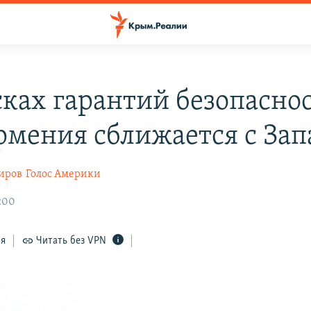
сках гарантий безопаснос
рмения сближается с За
иров
Голос Америки
1:00
ся
Читать без VPN