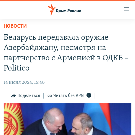
Доступность
ссылки
Вернуться
НОВОСТИ
к
НОВОСТИ
Беларусь передавала оружие
основному
СПЕЦПРОЕКТЫ
содержанию
Азербайджану, несмотря на
ВОДА
Вернутся
ГРУЗ 200
партнерство с Арменией в ОДКБ –
к
ИСТОРИЯ
КАРТА ВОЕННЫХ ОБЪЕКТОВ КРЫМА
Politico
главной
ЕЩЕ
11 ЛЕТ ОККУПАЦИИ КРЫМА. 11 ИСТОРИЙ СОПРОТИВЛЕНИЯ
навигации
14 июня 2024, 15:40
Вернутся
РАДІО СВОБОДА
ИНТЕРАКТИВ
к
Поделиться
Читать без VPN
КАК ОБОЙТИ БЛОКИРОВКУ
ИНФОГРАФИКА
поиску
ТЕЛЕПРОЕКТ КРЫМ.РЕАЛИИ
Українською
СОВЕТЫ ПРАВОЗАЩИТНИКОВ
Qırımtatar
ПРОПАВШИЕ БЕЗ ВЕСТИ