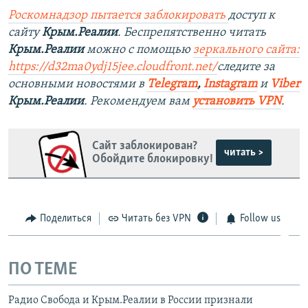
Роскомнадзор пытается заблокировать
доступ к
сайту
Крым.Реалии
. Беспрепятственно читать
Крым.Реалии
можно с помощью
зеркального сайта:
https://d32ma0ydj15jee.cloudfront.net/
следите за
основными новостями в
Telegram
,
Instagram
и
Viber
Крым.Реалии
. Рекомендуем вам
установить VPN
.
Сайт заблокирован?
читать >
Обойдите блокировку!
Поделиться
Читать без VPN
Follow us
ПО ТЕМЕ
Радио Свобода и Крым.Реалии в России признали