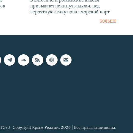
 в
В Ялте МЧС и российские власти
нов
призывают покинуть пляжи, под
вероятную атаку попал морской порт
БОЛЬШЕ
TC+3
Copyright Крым.Реалии, 2026 | Все права защищены.