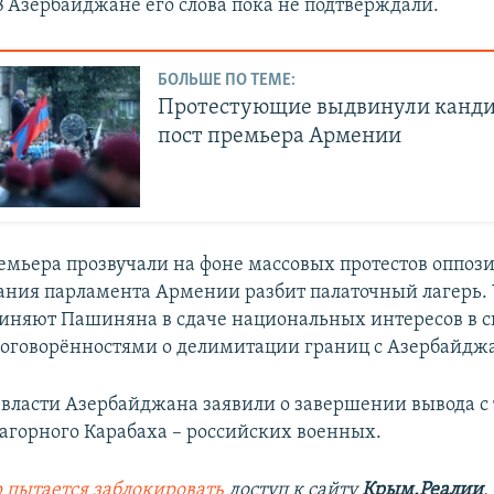
В Азербайджане его слова пока не подтверждали.
БОЛЬШЕ ПО ТЕМЕ:
Протестующие выдвинули канди
пост премьера Армении
емьера прозвучали на фоне массовых протестов оппоз
дания парламента Армении разбит палаточный лагерь.
виняют Пашиняна в сдаче национальных интересов в св
 договорённостями о делимитации границ с Азербайдж
у власти Азербайджана заявили о завершении вывода с
Нагорного Карабаха – российских военных.
 пытается заблокировать
доступ к сайту
Крым.Реалии
.