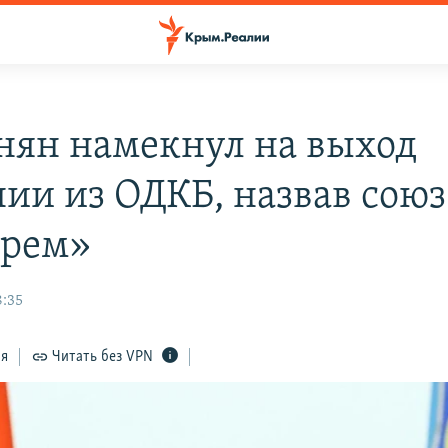
ян намекнул на выход
ии из ОДКБ, назвав союз
ырем»
8:35
ся
Читать без VPN