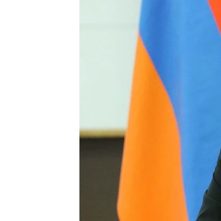
ПОБЕДИТЕЛЕЙ НЕ СУДЯТ?
КРЫМ.НЕПОКОРЕННЫЙ
ELIFBE
УКРАИНСКАЯ ПРОБЛЕМА КРЫМА