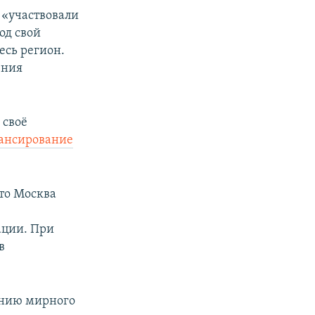
 «участвовали
од свой
есь регион.
ения
 своё
ансирование
то Москва
ации. При
в
чению мирного