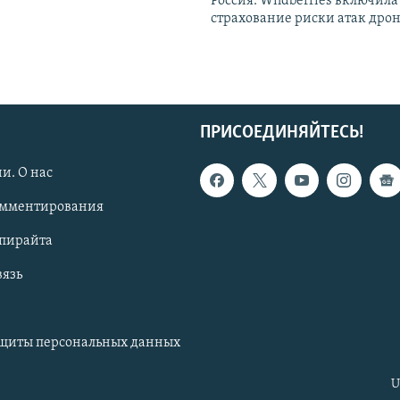
Россия: Wildberries включила
страхование риски атак дро
ПРИСОЕДИНЯЙТЕСЬ!
и. О нас
омментирования
опирайта
вязь
ащиты персональных данных
U