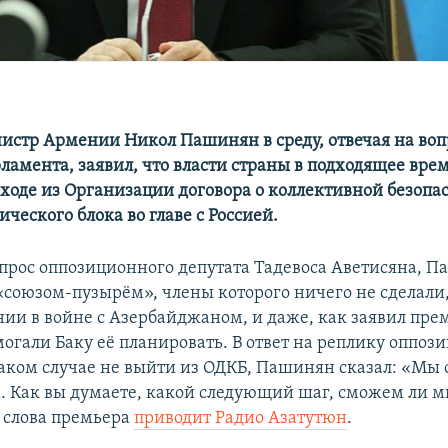
стр Армении Никол Пашинян в среду, отвечая на во
рламента, заявил, что власти страны в подходящее вре
ходе из Организации договора о коллективной безопас
ческого блока во главе с Россией.
опрос оппозиционного депутата Тадевоса Аветисяна, 
«союзом-пузырём», члены которого ничего не сделали
ии в войне с Азербайджаном, и даже, как заявил пре
огали Баку её планировать. В ответ на реплику оппоз
таком случае не выйти из ОДКБ, Пашинян сказал: «Мы
. Как вы думаете, какой следующий шаг, сможем ли 
– слова премьера
приводит Радио Азатутюн
.