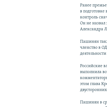
Ранее премье
в подготовке
контроль снач
Он не назвал 
Александра Лу
Пашинян такж
членство в ОД
деятельности
Российские в
выполнила вс
комментаторы
этом глава К
двусторонних
Пашинян в ср