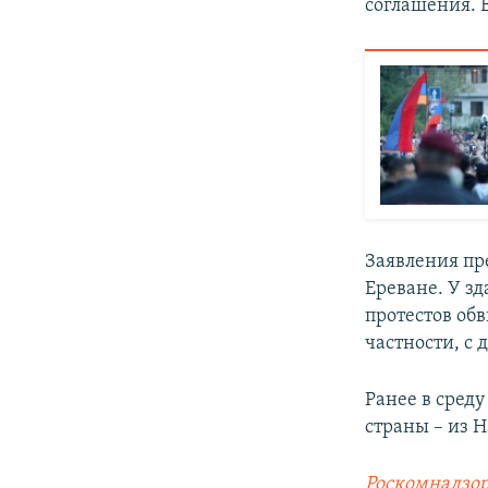
соглашения. 
Заявления пр
Ереване. У з
протестов об
частности, с
Ранее в сред
страны – из 
Роскомнадзор