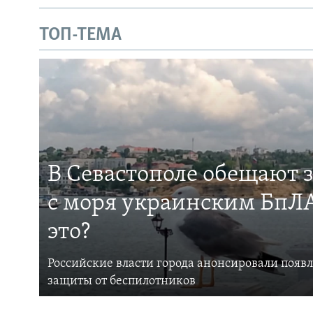
ТОП-ТЕМА
В Севастополе обещают 
с моря украинским БпЛА
это?
Российские власти города анонсировали появ
защиты от беспилотников