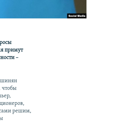
просы
мя примут
ности –
Пашинян
, чтобы
мьер,
иционеров,
 сами решим,
мы