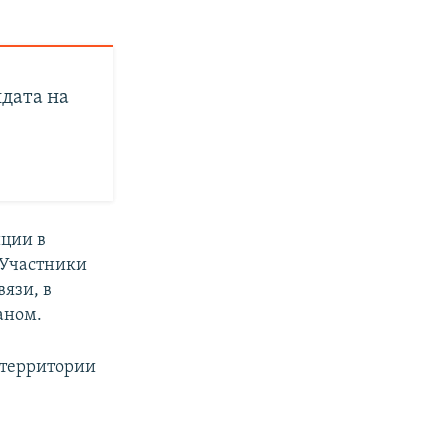
дата на
иции в
 Участники
язи, в
аном.
 территории