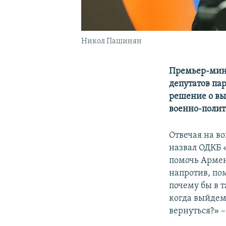
Никол Пашинян
Премьер-мини
депутатов па
решение о вы
военно-полити
Отвечая на в
назвал ОДКБ 
помочь Армен
напротив, пом
почему бы в 
когда выйдем
вернуться?» 