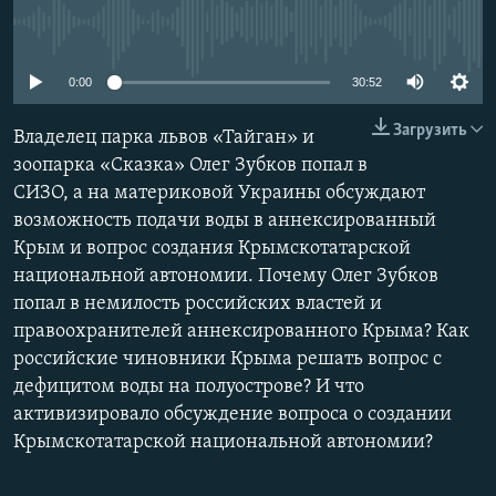
ПРИСОЕДИНЯЙТЕСЬ!
ПОБЕДИТЕЛЕЙ НЕ СУДЯТ?
No media source currently available
КРЫМ.НЕПОКОРЕННЫЙ
0:00
30:52
ELIFBE
Загрузить
Владелец парка львов «Тайган» и
УКРАИНСКАЯ ПРОБЛЕМА КРЫМА
зоопарка «Сказка» Олег Зубков попал в
Все сайты RFE/RL
СИЗО, а на материковой Украины обсуждают
возможность подачи воды в аннексированный
Крым и вопрос создания Крымскотатарской
национальной автономии. Почему Олег Зубков
попал в немилость российских властей и
правоохранителей аннексированного Крыма? Как
российские чиновники Крыма решать вопрос с
дефицитом воды на полуострове? И что
активизировало обсуждение вопроса о создании
Крымскотатарской национальной автономии?