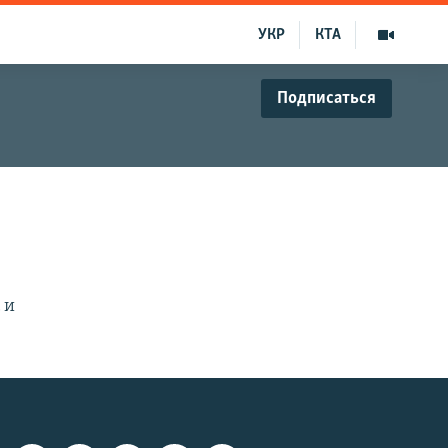
УКР
КТА
Подписаться
x
и