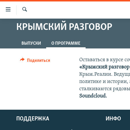
Доступность
ссылки
Искать
Вернуться
КРЫМСКИЙ РАЗГОВОР
НОВОСТИ
к
СПЕЦПРОЕКТЫ
основному
ВЫПУСКИ
О ПРОГРАММЕ
содержанию
ВОДА
ГРУЗ 200
Вернутся
ИСТОРИЯ
КАРТА ВОЕННЫХ ОБЪЕКТОВ КРЫМА
к
Оставаться в курсе 
Поделиться
главной
«Крымский разговор
ЕЩЕ
11 ЛЕТ ОККУПАЦИИ КРЫМА. 11 ИСТОРИЙ
навигации
СОПРОТИВЛЕНИЯ
Крым.Реалии. Ведущи
РАДІО СВОБОДА
ИНТЕРАКТИВ
Вернутся
политике и истории,
к
КАК ОБОЙТИ БЛОКИРОВКУ
сталкиваются рядовы
ИНФОГРАФИКА
поиску
Soundcloud.
ТЕЛЕПРОЕКТ КРЫМ.РЕАЛИИ
СОВЕТЫ ПРАВОЗАЩИТНИКОВ
ПОДДЕРЖКА
ИНФО
ПРОПАВШИЕ БЕЗ ВЕСТИ