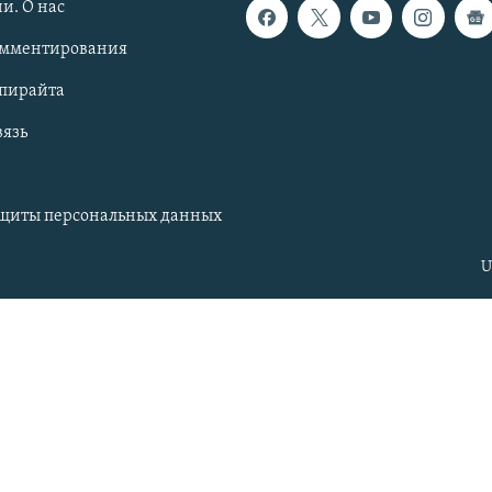
и. О нас
омментирования
опирайта
вязь
ащиты персональных данных
U