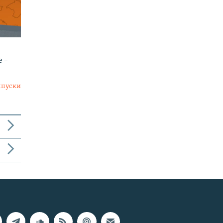
е –
ыпуски