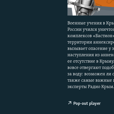
ПОБЕДИТЕЛЕЙ НЕ СУДЯТ?
КРЫМ.НЕПОКОРЕННЫЙ
ELIFBE
Военные учения в Кр
УКРАИНСКАЯ ПРОБЛЕМА КРЫМА
России учился уничто
комплексов «Бастион»
территории аннексиро
вызывает опасение у 
наступления из аннек
ее отсутствие в Крым
вовсе отвергают подо
за воду: возможен ли 
также самые важные и
эксперты Радио Крым.
Pop-out player