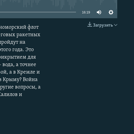
16:19
Загрузить
рноморский флот
EMBED
еговых ракетных
пройдут на
ого года. Это
прикрытием для
вода, а точнее
ой, а в Кремле и
 в Крыму? Война
ругие вопросы, а
Халилов и