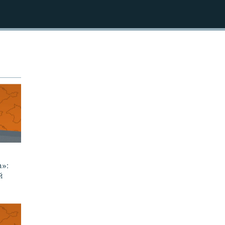
а»:
й