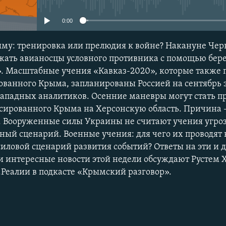
0:00
ыму: тренировка или прелюдия к войне? Накануне Че
жать авианосцы условного противника с помощью бер
. Масштабные учения «Кавказ-2020», которые также 
ванного Крыма, запланированы Россией на сентябрь эт
западных аналитиков. Осенние маневры могут стать 
сированного Крыма на Херсонскую область. Причина – 
у. Вооруженные силы Украины не считают учения угроз
бный сценарий. Военные учения: для чего их проводят
силовой сценарий развития событий? Ответы на эти и д
 интересные новости этой недели обсуждают Рустем 
Реалии в подкасте «Крымский разговор».