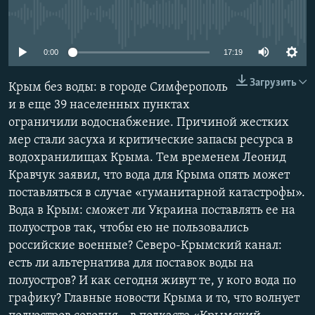
ПРИСОЕДИНЯЙТЕСЬ!
ПОБЕДИТЕЛЕЙ НЕ СУДЯТ?
No media source currently available
КРЫМ.НЕПОКОРЕННЫЙ
0:00
17:19
ELIFBE
Загрузить
Крым без воды: в городе Симферополь
УКРАИНСКАЯ ПРОБЛЕМА КРЫМА
и в еще 39 населенных пунктах
Все сайты RFE/RL
ограничили водоснабжение. Причиной жестких
мер стали засуха и критические запасы ресурса в
водохранилищах Крыма. Тем временем Леонид
Кравчук заявил, что вода для Крыма опять может
поставляться в случае «гуманитарной катастрофы».
Вода в Крым: сможет ли Украина поставлять ее на
полуостров так, чтобы ею не пользовались
российские военные? Северо-Крымский канал:
есть ли альтернатива для поставок воды на
полуостров? И как сегодня живут те, у кого вода по
графику? Главные новости Крыма и то, что волнует