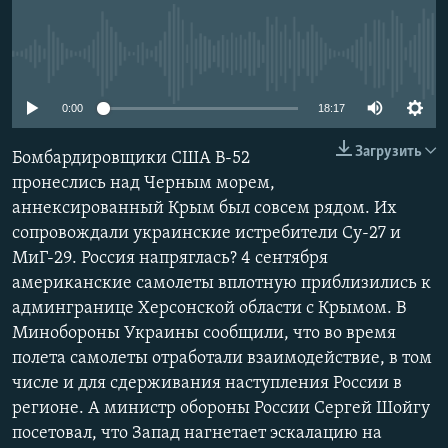
ПРИСОЕДИНЯЙТЕСЬ!
ПОБЕДИТЕЛЕЙ НЕ СУДЯТ?
КРЫМ.НЕПОКОРЕННЫЙ
No media source currently available
ELIFBE
0:00
18:17
УКРАИНСКАЯ ПРОБЛЕМА КРЫМА
Все сайты RFE/RL
Загрузить
Бомбардировщики США B-52
пронеслись над Черным морем,
аннексированный Крым был совсем рядом. Их
сопровождали украинские истребители Су-27 и
МиГ-29. Россия напряглась? 4 сентября
американские самолеты вплотную приблизились к
админгранице Херсонской области с Крымом. В
Минобороны Украины сообщили, что во время
полета самолеты отработали взаимодействие, в том
числе и для сдерживания наступления России в
регионе. А министр обороны России Сергей Шойгу
посетовал, что Запад нагнетает эскалацию на