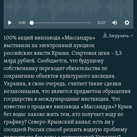
ПРИСОЕДИНЯЙТЕСЬ!
ПОБЕДИТЕЛЕЙ НЕ СУДЯТ?
No media source currently available
КРЫМ.НЕПОКОРЕННЫЙ
0:00
21:27
ELIFBE
Загрузить
100% акций винзавода «Массандра»
УКРАИНСКАЯ ПРОБЛЕМА КРЫМА
выставили на электронный аукцион
Все сайты RFE/RL
российские власти Крыма. Стартовая цена – 5,3
млрд рублей. Сообщается, что будущему
собственнику переходят обязательства по
сохранению объектов культурного наследия.
Украина, в свою очередь, считает такие сделки
незаконными, что является предметом обращения
государства в международные инстанции. Что
известно о продаже винзавода «Массандра»? Крым
без воды: каково жить тем, кто получает воду по
графику? Северо-Крымский канал: есть ли у
соседней России способ решить водную проблему