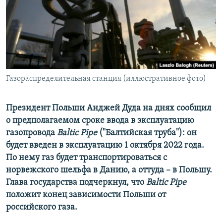
ПРИСОЕДИНЯЙТЕСЬ!
ПОБЕДИТЕЛЕЙ НЕ СУДЯТ?
КРЫМ.НЕПОКОРЕННЫЙ
ELIFBE
УКРАИНСКАЯ ПРОБЛЕМА КРЫМА
Все сайты RFE/RL
Газораспределительная станция (иллюстративное фото)
Президент Польши Анджей Дуда на днях сообщил
о предполагаемом сроке ввода в эксплуатацию
газопровода
Baltic Pipe
(
"Балтийская труба"
): он
будет введен в эксплуатацию 1 октября 2022 года.
По нему газ будет транспортироваться с
норвежского шельфа в Данию, а оттуда – в Польшу.
Глава государства подчеркнул, что
Baltic Pipe
положит конец зависимости Польши от
российского газа.