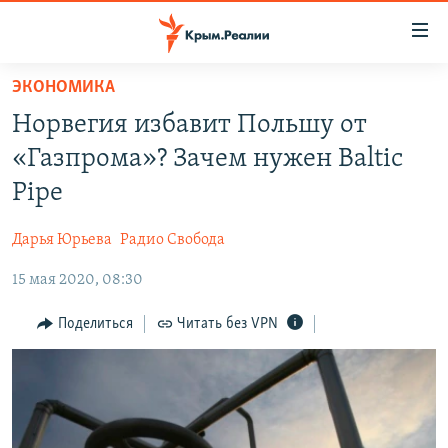
Доступность
ссылки
Вернуться
ЭКОНОМИКА
к
НОВОСТИ
Норвегия избавит Польшу от
основному
СПЕЦПРОЕКТЫ
содержанию
«Газпрома»? Зачем нужен Baltic
ВОДА
Вернутся
ГРУЗ 200
Pipe
к
ИСТОРИЯ
КАРТА ВОЕННЫХ ОБЪЕКТОВ КРЫМА
главной
Дарья Юрьева
Радио Свобода
ЕЩЕ
11 ЛЕТ ОККУПАЦИИ КРЫМА. 11 ИСТОРИЙ СОПРОТИВЛЕНИЯ
навигации
Вернутся
15 мая 2020, 08:30
РАДІО СВОБОДА
ИНТЕРАКТИВ
к
КАК ОБОЙТИ БЛОКИРОВКУ
ИНФОГРАФИКА
Поделиться
Читать без VPN
поиску
ТЕЛЕПРОЕКТ КРЫМ.РЕАЛИИ
Українською
СОВЕТЫ ПРАВОЗАЩИТНИКОВ
Qırımtatar
ПРОПАВШИЕ БЕЗ ВЕСТИ