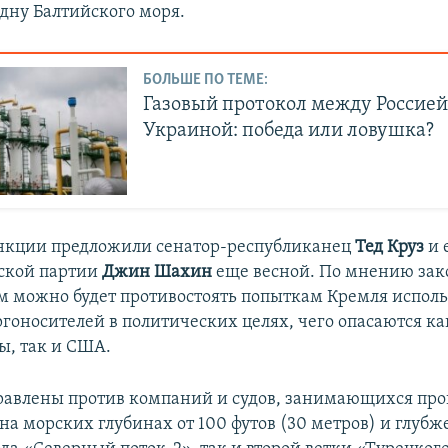
дну Балтийского моря.
БОЛЬШЕ ПО ТЕМЕ:
Газовый протокол между Россией
Украиной: победа или ловушка?
анкции предложили сенатор-республиканец
Тед Круз
и 
ской партии
Джин Шахин
еще весной. По мнению зак
м можно будет противостоять попыткам Кремля исполь
ргоносителей в политических целях, чего опасаются к
ы, так и США.
авлены против компаний и судов, занимающихся пр
на морских глубинах от 100 футов (30 метров) и глубж