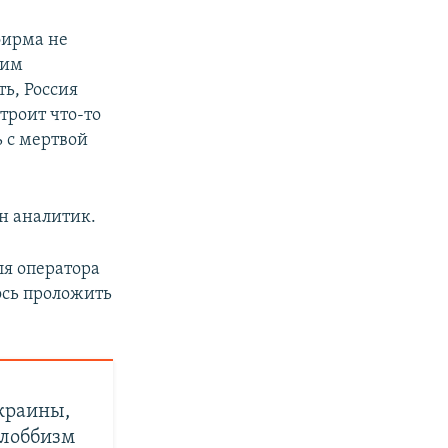
фирма не
ким
ь, Россия
троит что-то
ь с мертвой
н аналитик.
ля оператора
ось проложить
краины,
 лоббизм