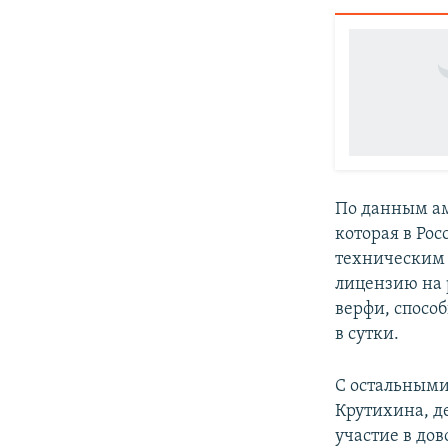
По данным аме
которая в Рос
техническим 
лицензию на 
верфи, спосо
в сутки.
С остальными
Крутихина, д
участие в дов