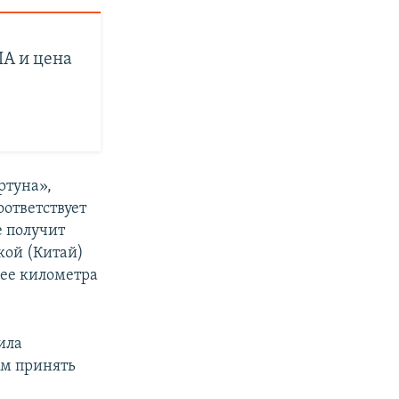
А и цена
ртуна»,
оответствует
 получит
кой (Китай)
лее километра
ила
ам принять