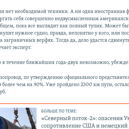
сии нет необходимой техники. А ни одна иностранная 
ергать себя совершенно недвусмысленным американс
общем, пока все выглядит как полный тупик. Может быт
купит нужное судно, правда, непонятно у кого, или пос
 заграничных верфях. Тогда да, дело удастся сдвинут
ечает эксперт.
то в течение ближайших года-двух невозможно, убежде
зопровод, по утверждению официального представите
в более чем на 90%. Уже пройдено 2300 км пути, остал
уб.
БОЛЬШЕ ПО ТЕМЕ:
«Северный поток-2»: опасения У
сопротивление США и немецкий