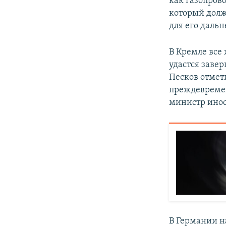
как газопрово
который долж
для его даль
В Кремле все
удастся заве
Песков отмети
преждевремен
министр ино
В Германии на