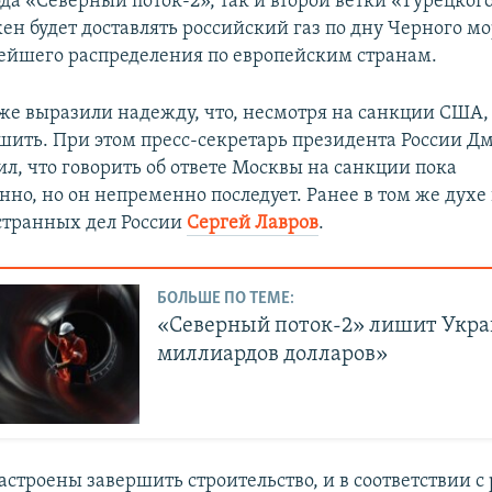
да «Северный поток-2», так и второй ветки «Турецкого
ен будет доставлять российский газ по дну Черного м
нейшего распределения по европейским странам.
 же выразили надежду, что, несмотря на санкции США,
ршить. При этом пресс-секретарь президента России Д
л, что говорить об ответе Москвы на санкции пока
но, но он непременно последует. Ранее в том же духе
странных дел России
Сергей Лавров
.
БОЛЬШЕ ПО ТЕМЕ:
«Северный поток-2» лишит Укр
миллиардов долларов»
строены завершить строительство, и в соответствии с