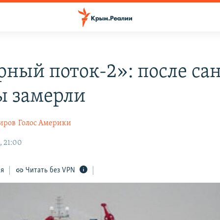
рный поток-2»: после са
ы замерли
иров
Голос Америки
, 21:00
ся
Читать без VPN