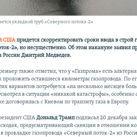
ается укладкой труб «Северного потока-2»
й США
придется скорректировать сроки ввода в строй 
ток-2», но несущественно. Об этом накануне заявил п
а России Дмитрий Медведев.
ремьер также отметил, что у «Газпрома» есть альтерн
к проложить оставшиеся километры газопровода. По ег
тих вариантов потребуется «на несколько месяцев бол
смотрел в ситуации «никакой катастрофы», особенно с
е договорилась с Киевом по транзиту газа в Европу.
резидент США
Дональд Трамп
подписал 20 декабря зак
сходах, предусматривающий санкции в отношении к
в прокладке газопровода «Северный поток-2» из Росси