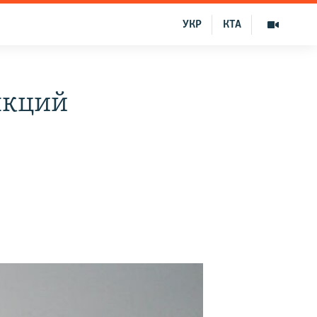
УКР
КТА
нкций