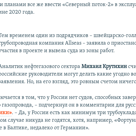
 планами все же ввести «Северный поток-2» в эксплу
ине 2020 года.
Тем временем один из подрядчиков – швейцарско-гол
трубопроводная компания Allseas – заявила о приостан
участия в проекте и вывела суда из зоны работ.
Аналитик нефтегазового сектора
Михаил Крутихин
счи
российские руководители могут делать какие угодно 
заявления. Но, на его взгляд, это ровным счетом ничег
ючается в том, что у России нет судов, способных зав
о газопровода, – подчеркнул он в комментарии для рус
рики»
. – Да, у России есть как минимум три трубоуклад
ом случае никуда не годятся, хотя, например, «Фортун
 в Балтике, недалеко от Германии».