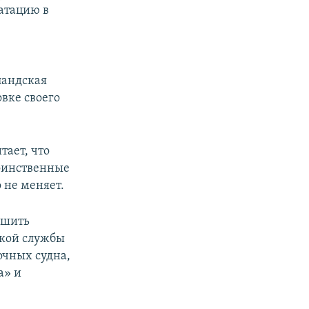
атацию в
ландская
овке своего
тает, что
воинственные
о не меняет.
ершить
ской службы
очных судна,
а» и