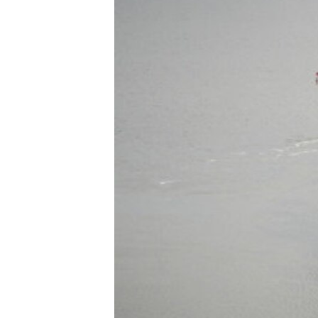
ПОБЕДИТЕЛЕЙ НЕ СУДЯТ?
КРЫМ.НЕПОКОРЕННЫЙ
ELIFBE
УКРАИНСКАЯ ПРОБЛЕМА КРЫМА