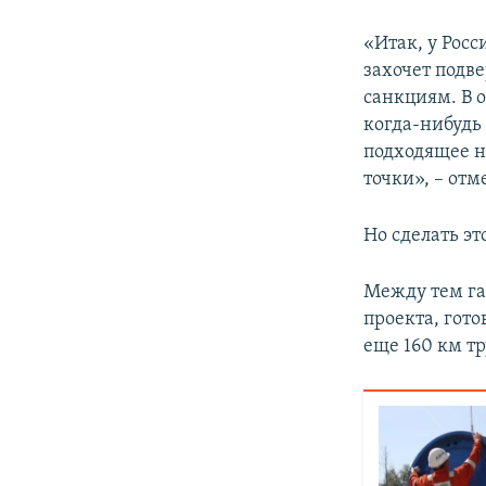
«Итак, у Рос
захочет подв
санкциям. В 
когда-нибудь 
подходящее на
точки», – отм
Но сделать э
Между тем га
проекта, гото
еще 160 км тр