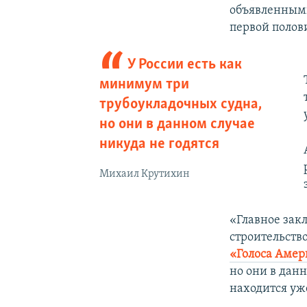
объявленными
первой полов
У России есть как
минимум три
трубоукладочных судна,
но они в данном случае
никуда не годятся
Михаил Крутихин
«Главное закл
строительств
«Голоса Аме
но они в данн
находится уже