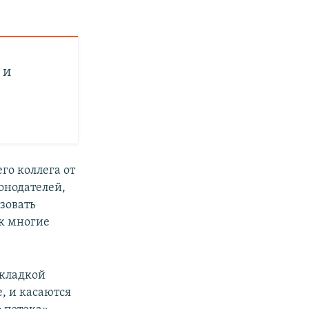
 и
его коллега от
онодателей,
зовать
ак многие
окладкой
е, и касаются