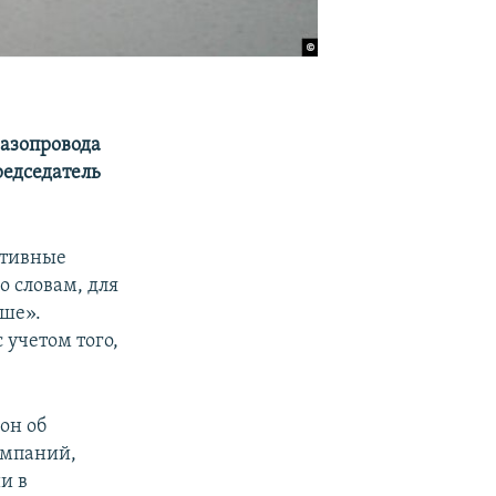
газопровода
редседатель
ативные
о словам, для
ьше».
 учетом того,
он об
омпаний,
и в