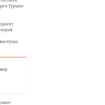
 потока»,
оря в Турцию
 проект
митрий
 выступил
аину
 ранее