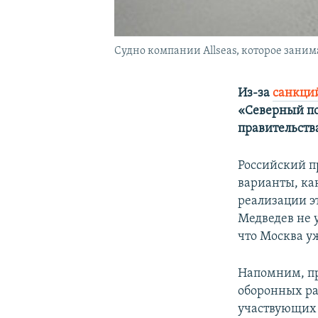
Судно компании Allseas, которое заним
Из-за
санкци
«Северный по
правительств
Российский п
варианты, ка
реализации э
Медведев не у
что Москва уж
Напомним, п
оборонных ра
участвующих 