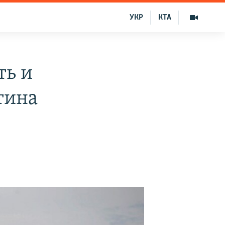
УКР
КТА
ть и
тина