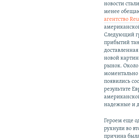
новости стал
менее обещаю
агентство Reu
американской
Следующий гр
прибытий тан
доставленная
новой картин
рынок. Около
моментально 
появились со
результате Е
американской
надежные и д
Героем еще од
рухнули во в
причина была