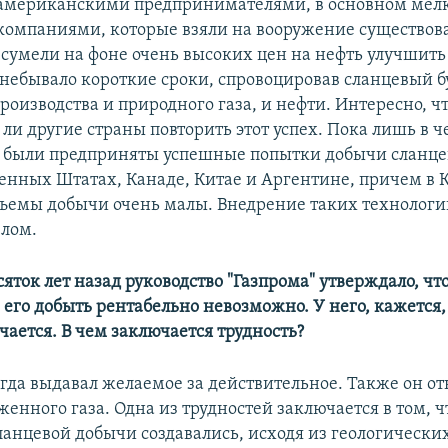
американскими предпринимателями, в основном ме
компаниями, которые взяли на вооружение существо
 сумели на фоне очень высоких цен на нефть улучшить
 небывало короткие сроки, спровоцировав сланцевый 
производства и природного газа, и нефти. Интересно, ч
 ли другие страны повторить этот успех. Пока лишь в 
 были предприняты успешные попытки добычи сланце
ненных Штатах, Канаде, Китае и Аргентине, причем в 
ъемы добычи очень малы. Внедрение таких технологи
лом.
есяток лет назад руководство "Газпрома" утверждало, ч
ф, его добыть рентабельно невозможно. У него, кажется,
чается. В чем заключается трудность?
огда выдавал желаемое за действительное. Также он от
енного газа. Одна из трудностей заключается в том, ч
ланцевой добычи создавались, исходя из геологически