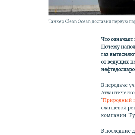
Танкер Clean Ocean доставил первую па
Что означает
Почему напол
газ вытесняю
от ведущих н
нефтедолларо
В передаче у
Атлантическо
"
Природный г
сланцевой ре
компании "Р
В последние 