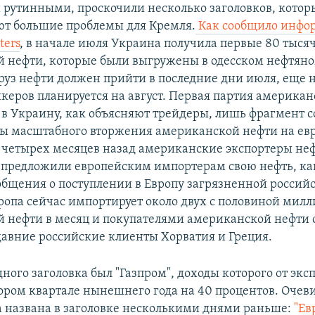
и рутинными, проскочили несколько заголовков, котор
т большие проблемы для Кремля.
Как сообщило инфо
ters
, в начале июля Украина получила первые 80 тыся
 нефти, которые были выгружены в одесском нефтяно
уз нефти должен прийти в последние дни июля, еще 
керов планируется на август. Первая партия американ
 в Украину, как объясняют трейдеры, лишь фрагмент 
ы масштабного вторжения американской нефти на ев
 четырех месяцев назад американские экспортеры не
предложили европейским импортерам свою нефть, ка
общения о поступлении в Европу загрязненной российс
вропа сейчас импортирует около двух с половиной мил
 нефти в месяц и покупателями американской нефти 
авние российские клиенты Хорватия и Греция.
ного заголовка был "Газпром", доходы которого от эксп
тором квартале нынешнего года на 40 процентов. Очев
 названа в заголовке несколькими днями раньше:
"Ев