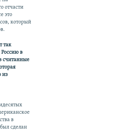
то отчасти
е это
сов, который
в.
т так
 Россию в
в считанные
оторая
 из
в
мидесятых
Американское
ства в
 был сделан