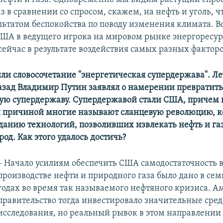
 в сравнении со спросом, скажем, на нефть и уголь, ч
льтатом беспокойства по поводу изменения климата. Вс
ША в ведущего игрока на мировом рынке энергоресур
сейчас в результате воздействия самых разных факторо
ли словосочетание "энергетическая супердержава". Ле
азад Владимир Путин заявлял о намерении превратить
ую супердержаву. Супердержавой стали США, причем 
й причиной многие называют сланцевую революцию, к
зданию технологий, позволивших извлекать нефть и газ
од. Как этого удалось достичь?
– Начало усилиям обеспечить США самодостаточность 
производстве нефти и природного газа было дано в се
годах во время так называемого нефтяного кризиса. 
правительство тогда инвестировало значительные сред
исследования, но реальный рывок в этом направлении