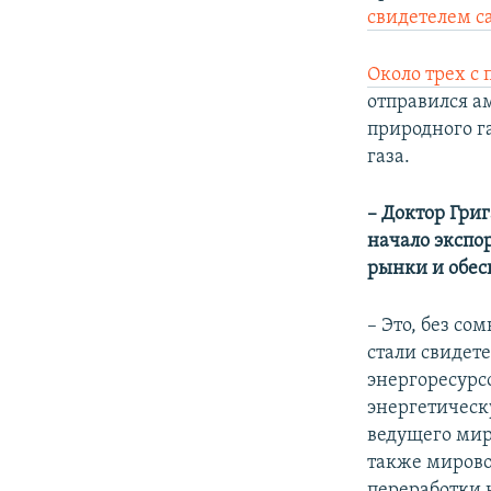
свидетелем с
Около трех с 
отправился а
природного г
газа.
– Доктор Гри
начало экспо
рынки и обес
– Это, без со
стали свидет
энергоресурс
энергетическ
ведущего мир
также мирово
переработки 