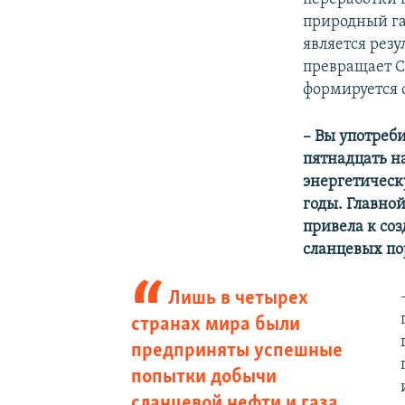
природный газ
является резу
превращает С
формируется 
– Вы употреби
пятнадцать н
энергетическ
годы. Главно
привела к со
сланцевых пор
Лишь в четырех
странах мира были
предприняты успешные
попытки добычи
сланцевой нефти и газа