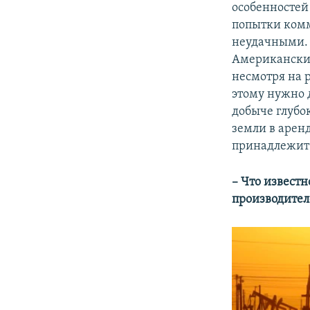
особенностей
попытки комм
неудачными. 
Американские
несмотря на 
этому нужно 
добыче глубо
земли в аренд
принадлежит 
– Что известн
производител