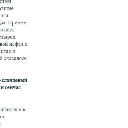
лкими
вавшие
 эти
бум. Причем
то пока
четырех
вой нефти и
Китае и
й оказалось
то сланцевый
 и сейчас
носился и к
то
х