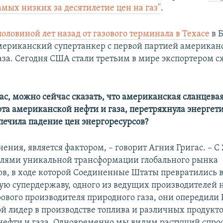
амых низких за десятилетие цен на газ"
.
половиной лет назад от газового терминала в Техасе
в 
мериканский супертанкер с первой партией американ
аза. Сегодня США стали третьим в мире экспортером 
гас, можно сейчас сказать, что американская сланцева
рта американской нефти и газа, перетряхнула энергет
печила падение цен энергоресурсов?
мнения, является фактором, – говорит Агния Григас. – С
елями уникальной трансформации глобального рынка
ов, в ходе которой Соединенные Штаты превратились 
ую супердержаву, одного из ведущих производителей 
ового производителя природного газа, они опередили
й лидер в производстве топлива и различных продукт
нефти и газа. Одновременно мы видим растущий спрос