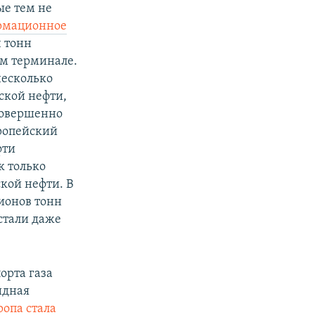
ые тем не
рмационное
ч тонн
м терминале.
несколько
ской нефти,
совершенно
ропейский
фти
к только
кой нефти. В
лионов тонн
стали даже
орта газа
идная
ропа стала