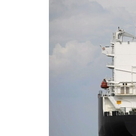
ПОБЕДИТЕЛЕЙ НЕ СУДЯТ?
КРЫМ.НЕПОКОРЕННЫЙ
ELIFBE
УКРАИНСКАЯ ПРОБЛЕМА КРЫМА