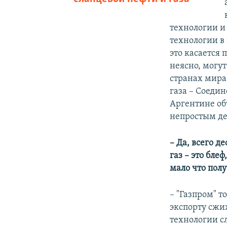
технологии и
технологии в
это касается 
неясно, могут
странах мира
газа – Соеди
Аргентине об
непростым де
– Да, всего д
газ – это бле
мало что полу
– "Газпром" т
экспорту сжиж
технологии с