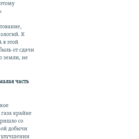
оэтому
ь
тование,
ологий. К
 в этой
быль от сдачи
ю земли, не
емалая часть
ское
 газа крайне
пришло со
вой добычи
х улучшении