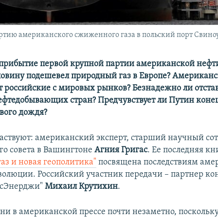
ртию американского сжиженного газа в польский порт Свиноу
 прибытие первой крупной партии американской нефт
овину подешевел природный газ в Европе? Американс
т российские с мировых рынков? Безнадежно ли отста
ефтедобывающих стран? Предчувствует ли Путин коне
вого дождя?
частвуют: американский эксперт, старший научный со
го совета в Вашингтоне
Агния Григас
. Ее последняя кн
аз и новая геополитика"
посвящена последствиям аме
волюции. Российский участник передачи – партнер ко
усЭнерджи"
Михаил Крутихин
.
дни в американской прессе почти незаметно, поскольк