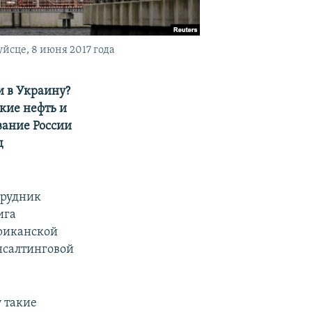
йсце, 8 июня 2017 года
и в Украину?
кие нефть и
вание России
ц
трудник
ига
риканской
нсалтинговой
у такие