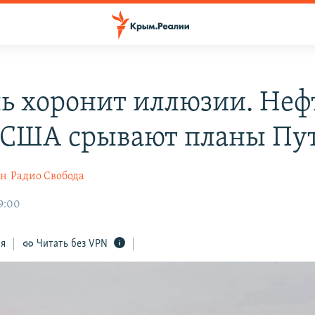
ь хоронит иллюзии. Неф
з США срывают планы Пу
ин
Радио Свобода
9:00
ся
Читать без VPN