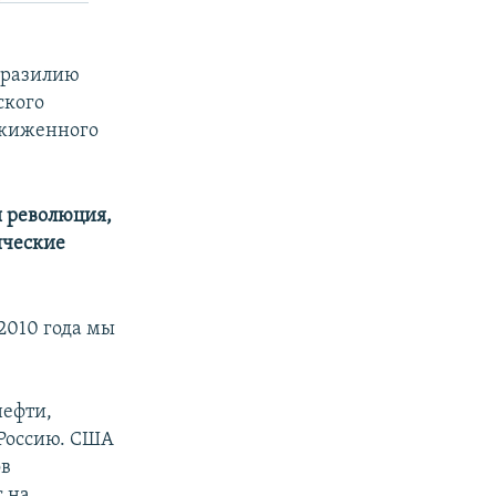
Бразилию
ского
сжиженного
я революция,
ические
 2010 года мы
в
нефти,
 Россию. США
ов
 на