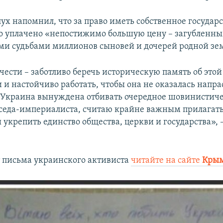
ух напомнил, что за право иметь собственное государс
 уплачено «непостижимо большую цену – загубленн
и судьбами миллионов сыновей и дочерей родной зе
чести – заботливо беречь историческую память об этой
 и настойчиво работать, чтобы она не оказалась напр
а Украина вынуждена отбивать очередное шовинистич
седа-империалиста, считаю крайне важным прилагат
 укрепить единство общества, церкви и государства», 
 письма украинского активиста
читайте на сайте
Крым