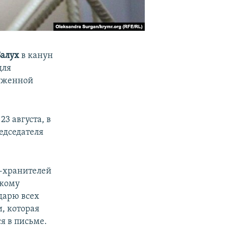
Балух
в канун
для
руженной
3 августа, в
едседателя
в-хранителей
скому
дарю всех
, которая
я в письме.