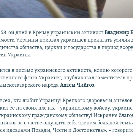
58-ой дней в Крыму украинский активист
Владимир 
мости Украины призвал украинцев прилагать усилия 
динства общества, церкви и государства в период воо
тив Украины.
ится в письме украинского активиста, копию которого 2
ственного флага Украины, опубликовал заместитель пр
ымскотатарского народа
Ахтем Чийгоз.
всех, кто любит Украину! Крепкого здоровья и ангело
ржит ее на своих плечах – украинскому войску, украин
 украинскому гражданскому обществу! Искренне благо
иков за счастье ощущать себя членом большой семьи
ся идеалами Правды, Чести и Достоинства», – говоритс