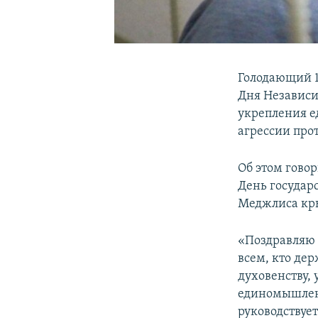
Голодающий 1
Дня Независи
укрепления е
агрессии про
Об этом говор
День государ
Меджлиса кр
«Поздравляю 
всем, кто де
духовенству,
единомышленн
руководствует