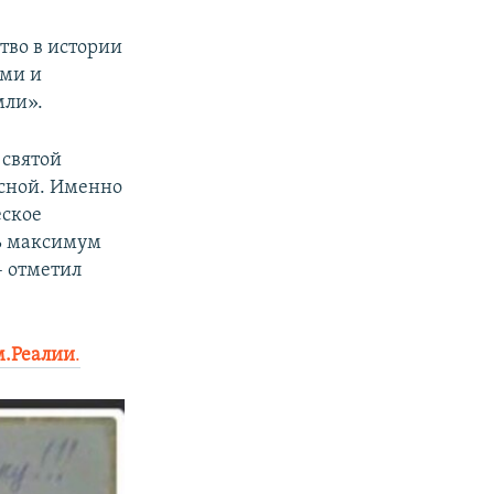
тво в истории
ыми и
мли».
 святой
асной. Именно
еское
ь максимум
– отметил
.Реалии
.