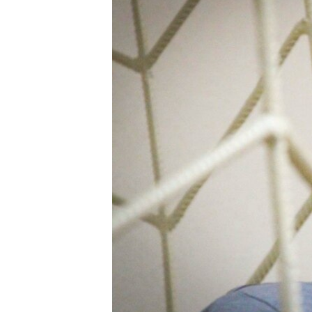
ПОБЕДИТЕЛЕЙ НЕ СУДЯТ?
КРЫМ.НЕПОКОРЕННЫЙ
ELIFBE
УКРАИНСКАЯ ПРОБЛЕМА КРЫМА