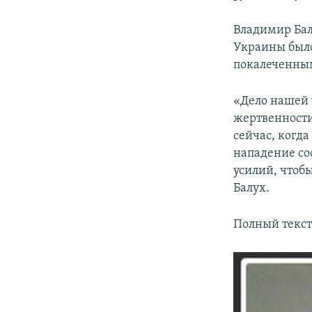
Владимир Бал
Украины было
покалеченным
«Дело нашей 
жертвенности
сейчас, когд
нападение со
усилий, чтобы
Балух.
Полный текст