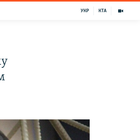
УКР
КТА
му
м