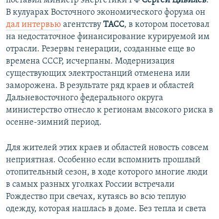
поставил министр энергетики РФ
Сергей Цивилев
.
В кулуарах Восточного экономического форума он
дал интервью
агентству
ТАСС
, в котором посетовал
на недостаточное финансирование курируемой им
отрасли. Резервы генерации, созданные еще во
времена СССР, исчерпаны. Модернизация
существующих электростанций отменена или
заморожена. В результате ряд краев и областей
Дальневосточного федерального округа
министерство отнесло к регионам высокого риска в
осенне-зимний период.
Для жителей этих краев и областей новость совсем
неприятная. Особенно если вспомнить прошлый
отопительный сезон, в ходе которого многие люди
в самых разных уголках России встречали
Рождество при свечах, кутаясь во всю теплую
одежду, которая нашлась в доме. Без тепла и света