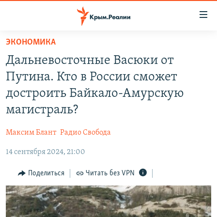
Доступность
ссылки
Вернуться
ЭКОНОМИКА
к
НОВОСТИ
Дальневосточные Васюки от
основному
СПЕЦПРОЕКТЫ
содержанию
Путина. Кто в России сможет
ВОДА
Вернутся
ГРУЗ 200
достроить Байкало-Амурскую
к
ИСТОРИЯ
КАРТА ВОЕННЫХ ОБЪЕКТОВ КРЫМА
магистраль?
главной
ЕЩЕ
11 ЛЕТ ОККУПАЦИИ КРЫМА. 11 ИСТОРИЙ СОПРОТИВЛЕНИЯ
навигации
Максим Блант
Радио Свобода
Вернутся
РАДІО СВОБОДА
ИНТЕРАКТИВ
к
14 сентября 2024, 21:00
КАК ОБОЙТИ БЛОКИРОВКУ
ИНФОГРАФИКА
поиску
Поделиться
Читать без VPN
ТЕЛЕПРОЕКТ КРЫМ.РЕАЛИИ
Українською
СОВЕТЫ ПРАВОЗАЩИТНИКОВ
Qırımtatar
ПРОПАВШИЕ БЕЗ ВЕСТИ