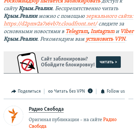
Роскомнадзор пытается заблокировать
доступ к
сайту
Крым.Реалии
. Беспрепятственно читать
Крым.Реалии
можно с помощью
зеркального сайта:
https://d2pmv2a7s6vb7r.cloudfront.net/
следите за
основными новостями в
Telegram
,
Instagram
и
Viber
Крым.Реалии
. Рекомендуем вам
установить VPN
.
Сайт заблокирован?
читать >
Обойдите блокировку!
Поделиться
Читать без VPN
Follow us
Радио Свобода
Оригинал публикации – на сайте
Радио
Свобода