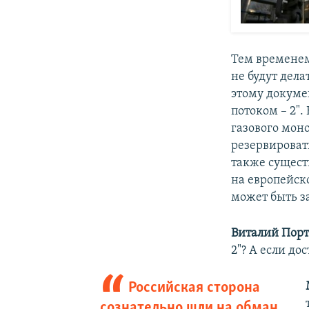
Тем временем
не будут дел
этому докуме
потоком – 2"
газового мон
резервироват
также сущест
на европейско
может быть з
Виталий Порт
2"? А если дос
Российская сторона
сознательно шли на обман