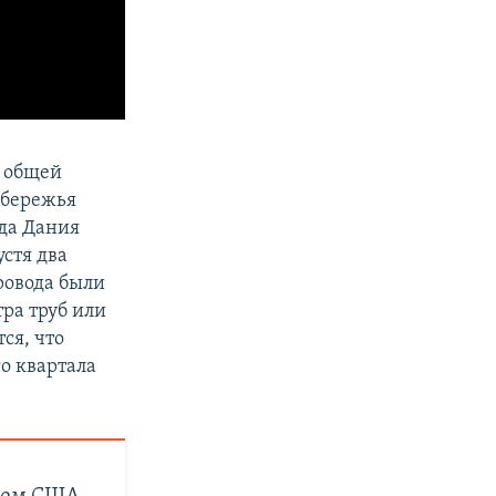
к общей
обережья
ода Дания
стя два
ровода были
ра труб или
ся, что
го квартала