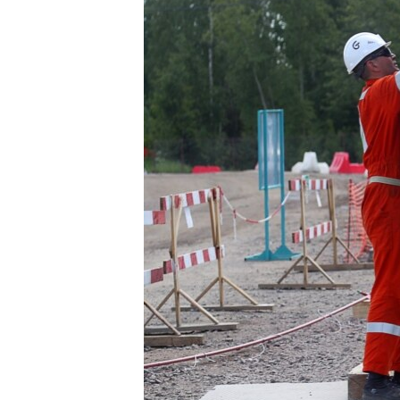
ПОБЕДИТЕЛЕЙ НЕ СУДЯТ?
КРЫМ.НЕПОКОРЕННЫЙ
ELIFBE
УКРАИНСКАЯ ПРОБЛЕМА КРЫМА