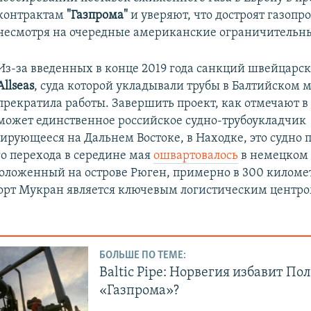
контрактам
"Газпрома"
и уверяют, что достроят газопро
несмотря на очередные американские ограничительн
Из-за введенных в конце 2019 года санкций швейцарс
Allseas
, суда которой укладывали трубы в Балтийском м
прекратила работы. Завершить проект, как отмечают в
может единственное российское судно-трубоукладчик
ирующееся на Дальнем Востоке, в Находке, это судно 
о перехода в середине мая
ошвартовалось
в немецком 
оложенный на острове Рюген, примерно в 300 километ
порт Мукран является ключевым логистическим центро
БОЛЬШЕ ПО ТЕМЕ:
Baltic Pipe: Норвегия избавит По
«Газпрома»?