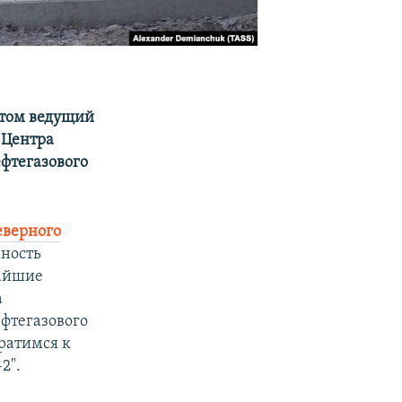
этом ведущий
 Центра
фтегазового
еверного
жность
жайшие
а
фтегазового
братимся к
2".