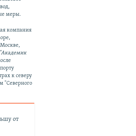
вод,
ые меры.
кая компания
оре,
 Москве,
"Академик
после
порту
рах к северу
м "Северного
льшу от