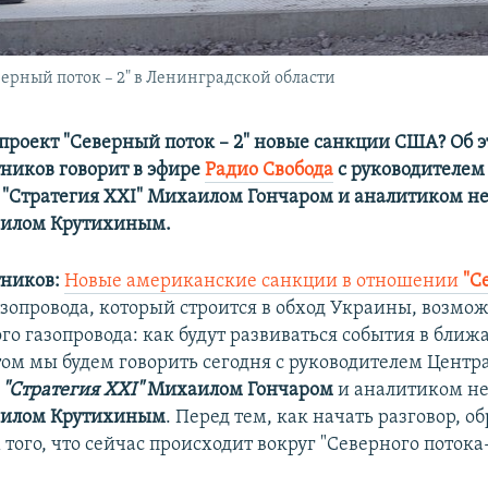
верный поток – 2" в Ленинградской области
 проект "Северный поток – 2" новые санкции США? Об 
ников говорит в эфире
Радио Свобода
с руководителем
 "Стратегия XXI" Михаилом Гончаром и аналитиком не
аилом Крутихиным.
ников:
Новые американские санкции в отношении
"С
газопровода, который строится в обход Украины, возмо
ого газопровода: как будут развиваться события в бли
том мы будем говорить сегодня с руководителем Центр
и
"Стратегия XXI"
Михаилом Гончаром
и аналитиком не
илом Крутихиным
. Перед тем, как начать разговор, о
того, что сейчас происходит вокруг "Северного потока-