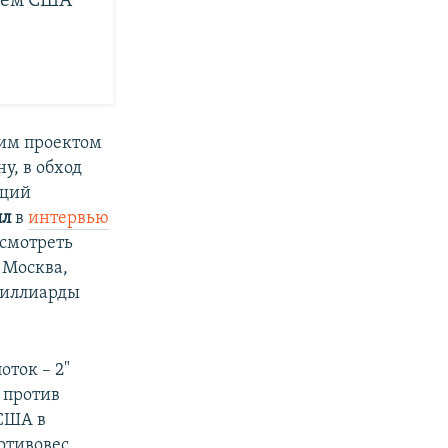
ачем США
ким проектом
у, в обход
ющий
лл
в
интервью
есмотреть
 Москва,
миллиарды
ток – 2"
 против
США в
отивовес