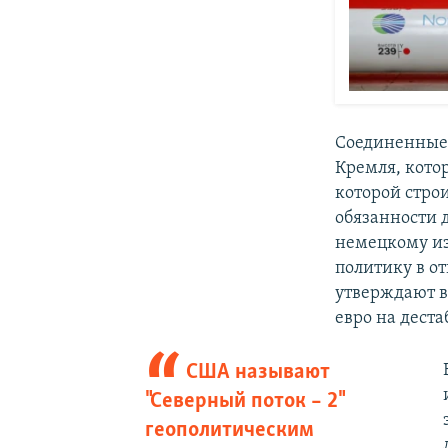
Соединенные 
Кремля, кото
которой стро
обязанности
немецкому и
политику в о
утверждают в
евро на дес
США называют
"Северный поток – 2"
геополитическим