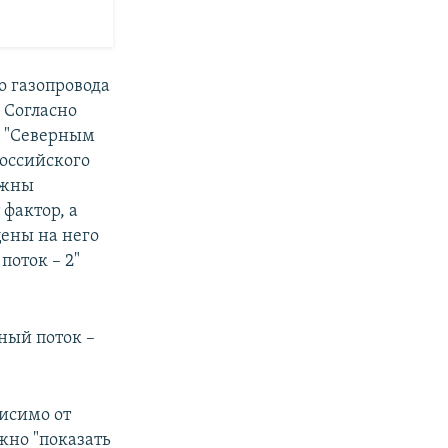
го газопровода
 Согласно
я "Северным
российского
лжны
фактор, а
цены на него
поток – 2"
ный поток –
висимо от
ажно "показать