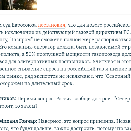
 суд Евросоюза
постановил
, что для нового российско
ать исключение из действующей газовой директивы ЕС.
нту, "Газпром" не сможет в полной мере распоряжатьс
. Его компания-оператор должна быть независимой от 
ополиста, а 50% пропускной мощности газопровода до
ься для альтернативных поставщиков. Учитывая и этот 
венное снижение спроса на российский газ и низкие 
м рынке, ряд экспертов не исключают, что "Северный 
аморожен на длительный срок.
ников:
Первый вопрос: Россия вообще достроит "Север
троит, то зачем?
Михаил Гончар:
Наверное, это вопрос принципа. Неза
того, что будет дальше, важно достроить, потому что в