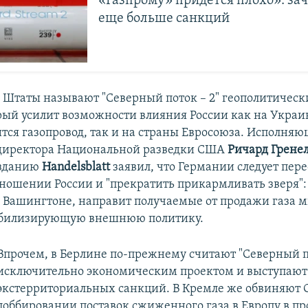
«Газпрому» придется плохо»: з
еще больше санкций
Штаты называют "Северный поток – 2" геополитичес
рый усилит возможности влияния России как на Украин
ится газопровод, так и на страны Евросоюза. Исполня
 директора Национальной разведки США
Ричард Грене
зданию
Handelsblatt
заявил, что Германии следует пер
тношении России и "прекратить прикармливать зверя":
 Вашингтоне, направит получаемые от продажи газа 
табилизирующую внешнюю политику.
Впрочем, в Берлине по-прежнему считают "Северный по
исключительно экономическим проектом и выступают
экстерриториальных санкций. В Кремле же обвиняют 
лоббировании поставок сжиженного газа в Европу в пр