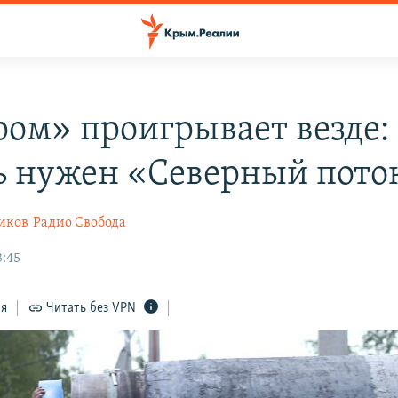
ром» проигрывает везде:
ь нужен «Северный пото
иков
Радио Свобода
3:45
ся
Читать без VPN