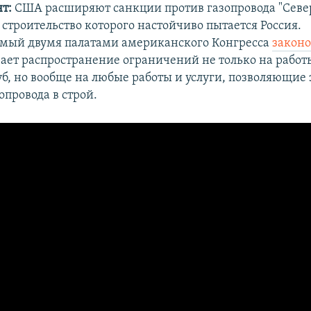
т:
США расширяют санкции против газопровода "Севе
 строительство которого настойчиво пытается Россия.
мый двумя палатами американского Конгресса
закон
ает распространение ограничений не только на работ
уб, но вообще на любые работы и услуги, позволяющие
зопровода в строй.