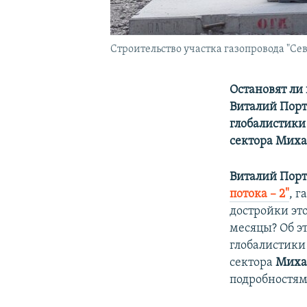
Строительство участка газопровода "Се
Остановят ли
Виталий Порт
глобалистики
сектора Мих
Виталий Порт
потока – 2"
, 
достройки эт
месяцы? Об э
глобалистик
сектора
Миха
подробностям 