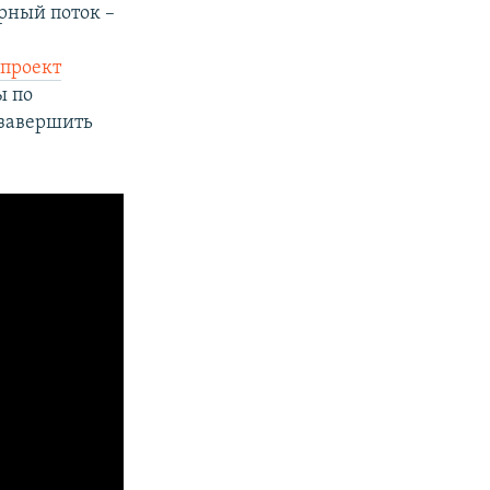
рный поток –
опроект
ы по
 завершить