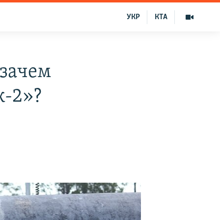
УКР
КТА
 зачем
к-2»?