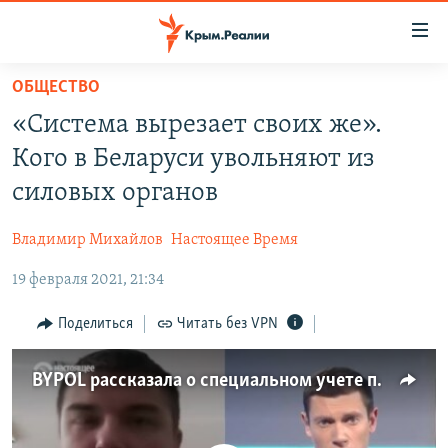
Доступность
ссылки
Вернуться
ОБЩЕСТВО
к
НОВОСТИ
«Система вырезает своих же».
основному
СПЕЦПРОЕКТЫ
содержанию
Кого в Беларуси увольняют из
ВОДА
Вернутся
ГРУЗ 200
силовых органов
к
ИСТОРИЯ
КАРТА ВОЕННЫХ ОБЪЕКТОВ КРЫМА
главной
Владимир Михайлов
Настоящее Время
ЕЩЕ
11 ЛЕТ ОККУПАЦИИ КРЫМА. 11 ИСТОРИЙ СОПРОТИВЛЕНИЯ
навигации
Вернутся
19 февраля 2021, 21:34
РАДІО СВОБОДА
ИНТЕРАКТИВ
к
КАК ОБОЙТИ БЛОКИРОВКУ
ИНФОГРАФИКА
Поделиться
Читать без VPN
поиску
ТЕЛЕПРОЕКТ КРЫМ.РЕАЛИИ
Українською
BYPOL рассказала о специальном учете протестующих в Беларуси
СОВЕТЫ ПРАВОЗАЩИТНИКОВ
Qırımtatar
ПРОПАВШИЕ БЕЗ ВЕСТИ