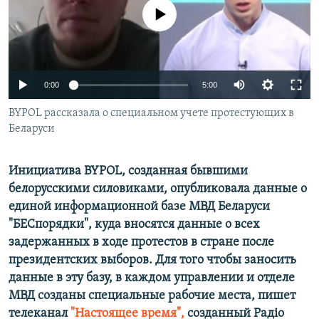
ПРИСОЕДИНЯЙТЕСЬ!
ПОБЕДИТЕЛЕЙ НЕ СУДЯТ?
No media source currently available
КРЫМ.НЕПОКОРЕННЫЙ
ELIFBE
Auto
0:00
5:00
УКРАИНСКАЯ ПРОБЛЕМА КРЫМА
240p
Все сайты RFE/RL
BYPOL рассказала о специальном учете протестующих в
Беларуси
360p
480p
Auto
240p
360p
480p
Инициатива BYPOL, созданная бывшими
720p
белорусскими силовиками, опубликовала данные о
720p
1080p
единой информационной базе МВД Беларуси
1080p
"БЕСпорядки", куда вносятся данные о всех
задержанных в ходе протестов в стране после
президентских выборов. Для того чтобы заносить
данные в эту базу, в каждом управлении и отделе
МВД созданы специальные рабочие места, пишет
телеканал
"Настоящее время",
созданный Радіо