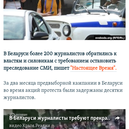
ПРИСОЕДИНЯЙТЕСЬ!
ПОБЕДИТЕЛЕЙ НЕ СУДЯТ?
КРЫМ.НЕПОКОРЕННЫЙ
ELIFBE
УКРАИНСКАЯ ПРОБЛЕМА КРЫМА
Все сайты RFE/RL
В Беларуси более 200 журналистов обратились к
властям и силовикам с требованием остановить
преследование СМИ, пишет
"Настоящее Время".
За два месяца предвыборной кампании в Беларуси
во время акций протеста были задержаны десятки
журналистов.
В Беларуси журналисты требуют прекратить давление на СМИ
видео
Крым.Реалии