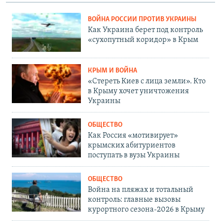
ВОЙНА РОССИИ ПРОТИВ УКРАИНЫ
Как Украина берет под контроль
«сухопутный коридор» в Крым
КРЫМ И ВОЙНА
«Стереть Киев с лица земли». Кто
в Крыму хочет уничтожения
Украины
ОБЩЕСТВО
Как Россия «мотивирует»
крымских абитуриентов
поступать в вузы Украины
ОБЩЕСТВО
Война на пляжах и тотальный
контроль: главные вызовы
курортного сезона-2026 в Крыму