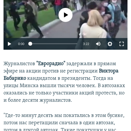
No media source currently available
Auto
0:00
3:22
240p
Журналистов
"Еврорадио"
задержали в прямом
360p
эфире на акции против не регистрации
Виктора
Auto
240p
360p
480p
480p
Бабарико
кандидатом в президенты. Тогда на
720p
улицы Минска вышли тысячи человек. В автозаках
720p
1080p
оказались не только участники акций протеста, но
1080p
и более десяти журналистов.
"Где-то минут десять мы покатались в этом бусике,
потом нас перетащили сначала в один автозак,
потом в другой автозак. Такие покатушки у нас