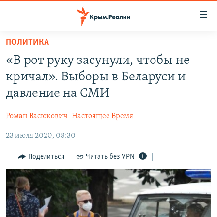
Доступность
ссылки
Вернуться
ПОЛИТИКА
к
НОВОСТИ
«В рот руку засунули, чтобы не
основному
СПЕЦПРОЕКТЫ
содержанию
кричал». Выборы в Беларуси и
ВОДА
Вернутся
ГРУЗ 200
давление на СМИ
к
ИСТОРИЯ
КАРТА ВОЕННЫХ ОБЪЕКТОВ КРЫМА
главной
Роман Васюкович
Настоящее Время
ЕЩЕ
11 ЛЕТ ОККУПАЦИИ КРЫМА. 11 ИСТОРИЙ СОПРОТИВЛЕНИЯ
навигации
Вернутся
23 июля 2020, 08:30
РАДІО СВОБОДА
ИНТЕРАКТИВ
к
КАК ОБОЙТИ БЛОКИРОВКУ
ИНФОГРАФИКА
Поделиться
Читать без VPN
поиску
ТЕЛЕПРОЕКТ КРЫМ.РЕАЛИИ
Українською
СОВЕТЫ ПРАВОЗАЩИТНИКОВ
Qırımtatar
ПРОПАВШИЕ БЕЗ ВЕСТИ