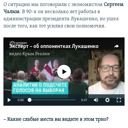
О ситуации мы поговорили с экономистом
Сергеем
Чалым
. В 90-х он несколько лет работал в
администрации президента Лукашенко, но ушел
после того, как тот усилил свои полномочия.
Эксперт – об оппонентках Лукашенко
видео
Крым.Реалии
No media source currently available
Auto
0:00
5:47
240p
– Какие слабые места вы видите в этом трио?
360p