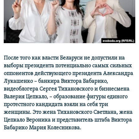
ПРИСОЕДИНЯЙТЕСЬ!
ПОБЕДИТЕЛЕЙ НЕ СУДЯТ?
КРЫМ.НЕПОКОРЕННЫЙ
ELIFBE
УКРАИНСКАЯ ПРОБЛЕМА КРЫМА
Все сайты RFE/RL
После того как власти Беларуси не допустили на
выборы президента потенциально самых сильных
оппонентов действующего президента Александра
Лукашенко – банкира Виктора Бабарико,
видеоблогера Сергея Тихановского и бизнесмена
Валерия Цепкало, – образование фигуры единого
протестного кандидата взяли на себя три
женщины. Это жена Тихановского Светлана, жена
Цепкало Вероника и представитель штаба Виктора
Бабарико Мария Колесникова​.