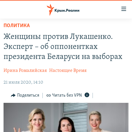
Доступность
ссылки
Вернуться
ПОЛИТИКА
к
НОВОСТИ
Женщины против Лукашенко.
основному
СПЕЦПРОЕКТЫ
содержанию
Эксперт – об оппонентках
ВОДА
Вернутся
ГРУЗ 200
президента Беларуси на выборах
к
ИСТОРИЯ
КАРТА ВОЕННЫХ ОБЪЕКТОВ КРЫМА
главной
Ирина Ромалийская
Настоящее Время
ЕЩЕ
11 ЛЕТ ОККУПАЦИИ КРЫМА. 11 ИСТОРИЙ СОПРОТИВЛЕНИЯ
навигации
Вернутся
21 июля 2020, 14:10
РАДІО СВОБОДА
ИНТЕРАКТИВ
к
КАК ОБОЙТИ БЛОКИРОВКУ
ИНФОГРАФИКА
Поделиться
Читать без VPN
поиску
ТЕЛЕПРОЕКТ КРЫМ.РЕАЛИИ
Українською
СОВЕТЫ ПРАВОЗАЩИТНИКОВ
Qırımtatar
ПРОПАВШИЕ БЕЗ ВЕСТИ