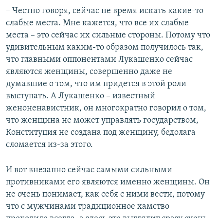
Auto
240p
360p
480p
480p
– Честно говоря, сейчас не время искать какие-то
720p
слабые места. Мне кажется, что все их слабые
720p
1080p
места – это сейчас их сильные стороны. Потому что
1080p
удивительным каким-то образом получилось так,
что главными оппонентами Лукашенко сейчас
являются женщины, совершенно даже не
думавшие о том, что им придется в этой роли
выступать. А Лукашенко – известный
женоненавистник, он многократно говорил о том,
что женщина не может управлять государством,
Конституция не создана под женщину, бедолага
сломается из-за этого.
И вот внезапно сейчас самыми сильными
противниками его являются именно женщины. Он
не очень понимает, как себя с ними вести, потому
что с мужчинами традиционное хамство