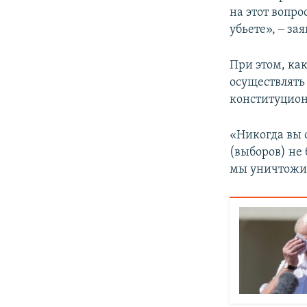
на этот вопро
убьете», ‒ за
При этом, ка
осуществлять
конституцион
«Никогда вы о
(выборов) не 
мы уничтожим