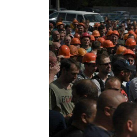
ПОБЕДИТЕЛЕЙ НЕ СУДЯТ?
КРЫМ.НЕПОКОРЕННЫЙ
ELIFBE
УКРАИНСКАЯ ПРОБЛЕМА КРЫМА