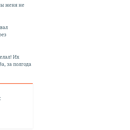
вы меня не
звал
рез
елал! Их
а, за полгода
: