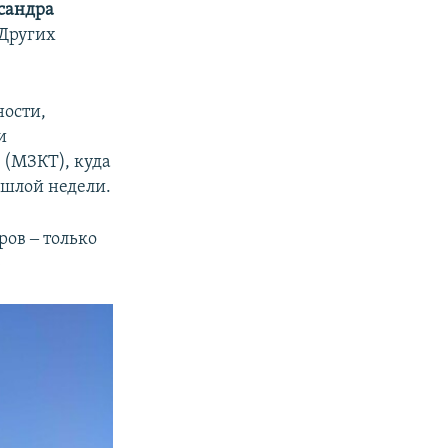
сандра
«Других
ности,
и
 (МЗКТ), куда
ошлой недели.
ов ‒ только
»