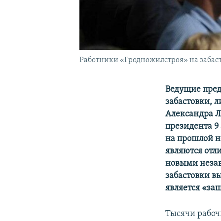
Работники «Гродножилстроя» на забастов
Ведущие пред
забастовки, л
Александра Л
президента 9
на прошлой н
являются отл
новыми незав
забастовки в
является «за
Тысячи рабоч