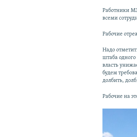
Работники МЗ
всеми сотруд
Рабочие отре
Надо отметит
штаба одного
власть унижае
будем требов
долбить, долб
Рабочие на э