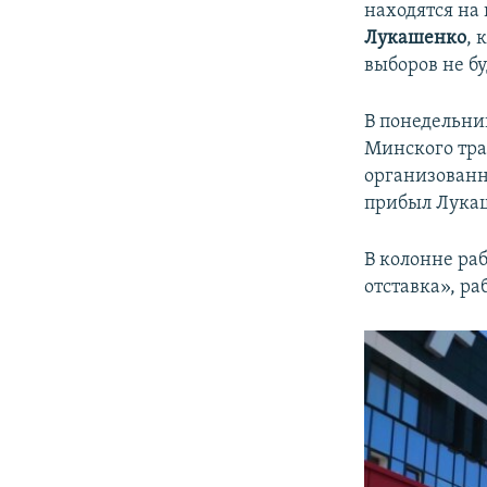
находятся на
Лукашенко
, 
выборов не бу
В понедельник
Минского тра
организованн
прибыл Лукаш
В колонне ра
отставка», р