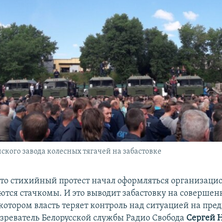
кого завода колесных тягачей на забастовке
 что стихийный протест начал оформляться организаци
аются стачкомы. И это выводит забастовку на совершен
котором власть теряет контроль над ситуацией на пре
озреватель Белорусской службы Радио Свобода
Сергей 