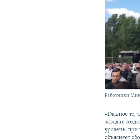
Работники Минс
«Главное то,
заводах созд
уровень, при 
объясняет об