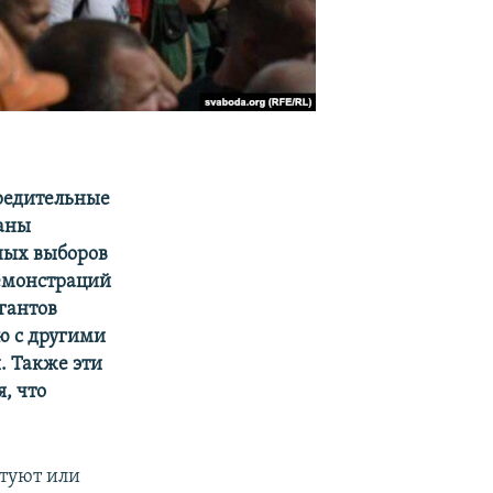
предительные
раны
ных выборов
демонстраций
гантов
ю с другими
. Также эти
, что
стуют или