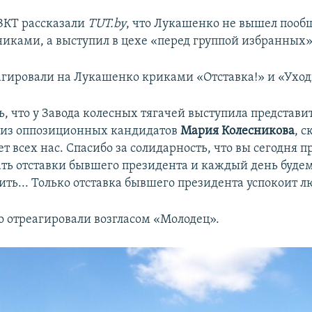
КТ рассказали
TUT.by
, что Лукашенко не вышел пообщ
никами, а выступил в цехе «перед группой избранных»
агировали на Лукашенко криками «Отставка!» и «Уход
ь, что у Завода колесных тягачей выступила представ
 из оппозиционных кандидатов
Мария Колесникова
, с
т всех нас. Спасибо за солидарность, что вы сегодня 
ать отставки бывшего президента и каждый день будем
ить... Только отставка бывшего президента успокоит л
то отреагировали возгласом «Молодец».