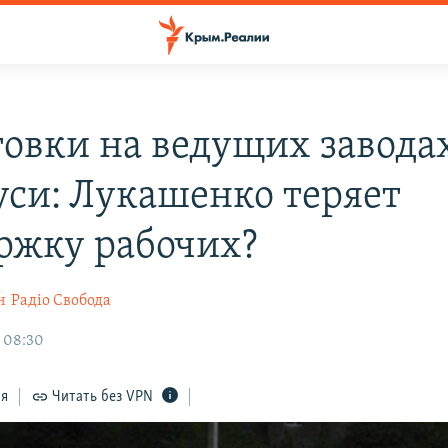
товки на ведущих завода
уси: Лукашенко теряет
ржку рабочих?
н
Радіо Свобода
, 08:30
ся
Читать без VPN