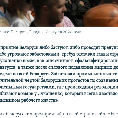
ке. Беларусь, Гродно, 17 августа 2020 года
приятия Беларуси либо бастуют, либо проводят преду
ибо угрожают забастовками, требуя отставки главы ст
укашенко после, как они считают, сфальсифицирован
 августа, а также после силового подавления мирных 
еделе по всей Беларуси. Забастовки промышленных ги
ичительной чертой белорусских протестов по сравнени
исимыми государствами, где происходили революции
ыбивают козырь у Лукашенко, который всегда хвастался
щитником рабочего класса».
их белорусских предприятий по всей стране сейчас ба