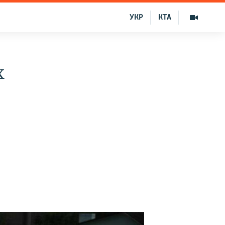
УКР
КТА
х