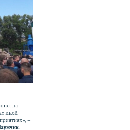
онно: на
но иной
дприятиях», ‒
Наумчик
.