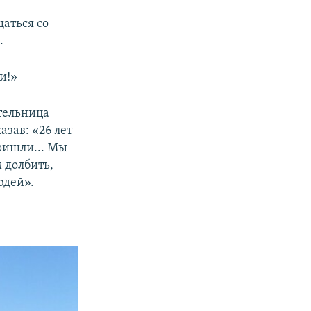
аться со
.
и!»
ительница
казав: «26 лет
пришли... Мы
 долбить,
юдей».