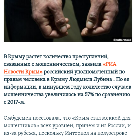
ПРИСОЕДИНЯЙТЕСЬ!
ПОБЕДИТЕЛЕЙ НЕ СУДЯТ?
КРЫМ.НЕПОКОРЕННЫЙ
ELIFBE
УКРАИНСКАЯ ПРОБЛЕМА КРЫМА
Все сайты RFE/RL
В Крыму растет количество преступлений,
связанных с мошенничеством, заявила
«РИА
Новости Крым»
российский уполномоченный по
правам человека в Крыму Людмила Лубина . По ее
информации, в минувшем году количество случаев
мошенничества увеличилось на 57% по сравнению
с 2017-м.
Омбудсмен посетовала, что «Крым стал меккой для
мошенников» всех уровней, причем и из России, и
из-за рубежа, поскольку Интерпол на полуострове