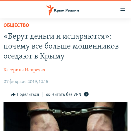
Доступность
ссылки
Вернуться
ОБЩЕСТВО
к
НОВОСТИ
«Берут деньги и испаряются»:
основному
СПЕЦПРОЕКТЫ
содержанию
почему все больше мошенников
ВОДА
Вернутся
ГРУЗ 200
оседают в Крыму
к
ИСТОРИЯ
КАРТА ВОЕННЫХ ОБЪЕКТОВ КРЫМА
главной
Катерина Некречая
ЕЩЕ
11 ЛЕТ ОККУПАЦИИ КРЫМА. 11 ИСТОРИЙ СОПРОТИВЛЕНИЯ
навигации
Вернутся
07 февраля 2019, 12:15
РАДІО СВОБОДА
ИНТЕРАКТИВ
к
КАК ОБОЙТИ БЛОКИРОВКУ
ИНФОГРАФИКА
Поделиться
Читать без VPN
поиску
ТЕЛЕПРОЕКТ КРЫМ.РЕАЛИИ
Українською
СОВЕТЫ ПРАВОЗАЩИТНИКОВ
Qırımtatar
ПРОПАВШИЕ БЕЗ ВЕСТИ