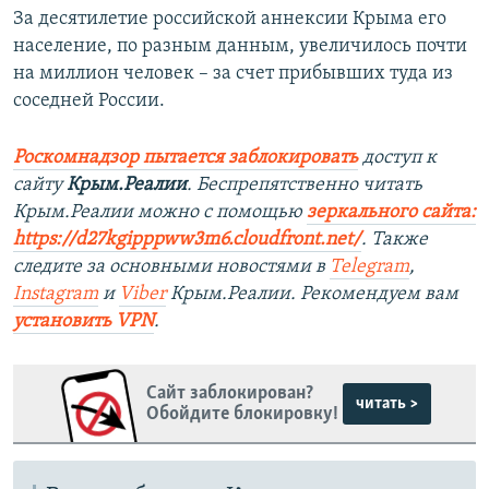
За десятилетие российской аннексии Крыма его
население, по разным данным, увеличилось почти
на миллион человек – за счет прибывших туда из
соседней России.
Роскомнадзор пытается заблокировать
доступ к
сайту
Крым.Реалии
. Беспрепятственно читать
Крым.Реалии можно с помощью
зеркального сайта:
https://d27kgipppww3m6.cloudfront.net/
. Также
следите за основными новостями в
Telegram
,
Instagram
и
Viber
Крым.Реалии. Рекомендуем вам
установить VPN
.
Сайт заблокирован?
читать >
Обойдите блокировку!