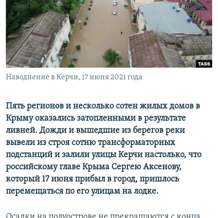
ПРИСОЕДИНЯЙТЕСЬ!
ПОБЕДИТЕЛЕЙ НЕ СУДЯТ?
КРЫМ.НЕПОКОРЕННЫЙ
ELIFBE
УКРАИНСКАЯ ПРОБЛЕМА КРЫМА
Все сайты RFE/RL
Наводнение в Керчи, 17 июня 2021 года
Пять регионов и несколько сотен жилых домов в
Крыму оказались затопленными в результате
ливней. Дожди и вышедшие из берегов реки
вывели из строя сотню трансформаторных
подстанций и залили улицы Керчи настолько, что
российскому главе Крыма Сергею Аксенову,
который 17 июня прибыл в город, пришлось
перемещаться по его улицам на лодке.
Осадки на полуострове не прекращаются с конца