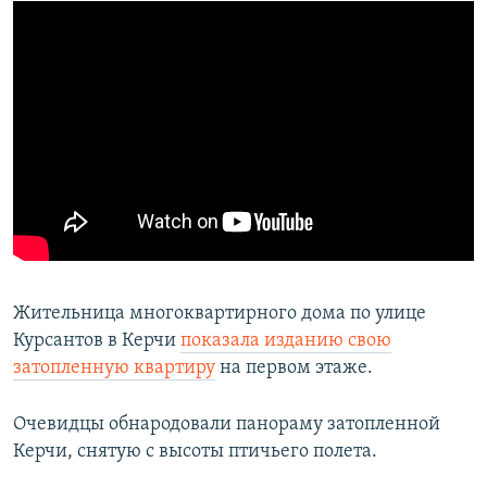
Жительница многоквартирного дома по улице
Курсантов в Керчи
показала изданию свою
затопленную квартиру
на первом этаже.
Очевидцы обнародовали панораму затопленной
Керчи, снятую с высоты птичьего полета.