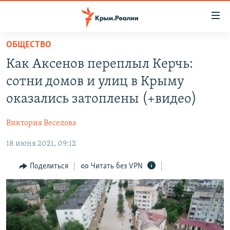
Доступность
ссылки
Вернуться
ОБЩЕСТВО
к
НОВОСТИ
Как Аксенов переплыл Керчь:
основному
СПЕЦПРОЕКТЫ
содержанию
сотни домов и улиц в Крыму
ВОДА
Вернутся
ГРУЗ 200
оказались затоплены (+видео)
к
ИСТОРИЯ
КАРТА ВОЕННЫХ ОБЪЕКТОВ КРЫМА
главной
Виктория Веселова
ЕЩЕ
11 ЛЕТ ОККУПАЦИИ КРЫМА. 11 ИСТОРИЙ СОПРОТИВЛЕНИЯ
навигации
Вернутся
18 июня 2021, 09:12
РАДІО СВОБОДА
ИНТЕРАКТИВ
к
КАК ОБОЙТИ БЛОКИРОВКУ
ИНФОГРАФИКА
Поделиться
Читать без VPN
поиску
ТЕЛЕПРОЕКТ КРЫМ.РЕАЛИИ
Українською
СОВЕТЫ ПРАВОЗАЩИТНИКОВ
Qırımtatar
ПРОПАВШИЕ БЕЗ ВЕСТИ