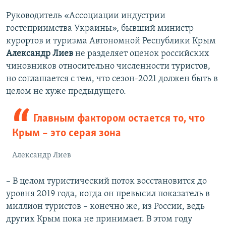
е
е
д
д
Руководитель «Ассоциации индустрии
ы
у
гостеприимства Украины», бывший министр
д
ю
курортов и туризма Автономной Республики Крым
у
щ
Александр Лиев
не разделяет оценок российских
щ
и
чиновников относительно численности туристов,
и
й
но соглашается с тем, что сезон-2021 должен быть в
й
с
целом не хуже предыдущего.
с
л
л
а
Главным фактором остается то, что
а
й
Крым – это серая зона
й
д
д
Александр Лиев
– В целом туристический поток восстановится до
уровня 2019 года, когда он превысил показатель в
миллион туристов – конечно же, из России, ведь
других Крым пока не принимает. В этом году