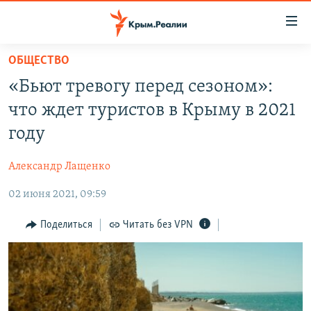
Доступность
ссылки
Вернуться
ОБЩЕСТВО
к
НОВОСТИ
«Бьют тревогу перед сезоном»:
основному
СПЕЦПРОЕКТЫ
содержанию
что ждет туристов в Крыму в 2021
ВОДА
Вернутся
ГРУЗ 200
году
к
ИСТОРИЯ
КАРТА ВОЕННЫХ ОБЪЕКТОВ КРЫМА
главной
Александр Лащенко
ЕЩЕ
11 ЛЕТ ОККУПАЦИИ КРЫМА. 11 ИСТОРИЙ СОПРОТИВЛЕНИЯ
навигации
Вернутся
02 июня 2021, 09:59
РАДІО СВОБОДА
ИНТЕРАКТИВ
к
КАК ОБОЙТИ БЛОКИРОВКУ
ИНФОГРАФИКА
Поделиться
Читать без VPN
поиску
ТЕЛЕПРОЕКТ КРЫМ.РЕАЛИИ
Українською
СОВЕТЫ ПРАВОЗАЩИТНИКОВ
Qırımtatar
ПРОПАВШИЕ БЕЗ ВЕСТИ