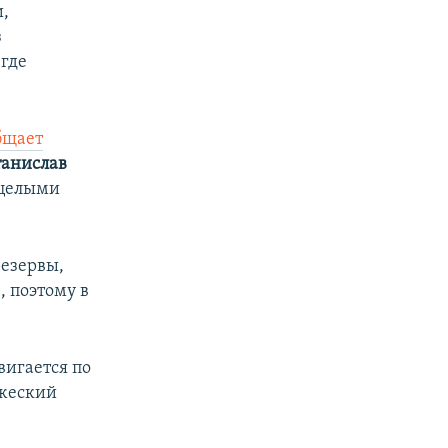
и,
з
 где
бщает
танислав
т целыми
резервы,
, поэтому в
вигается по
ажеский