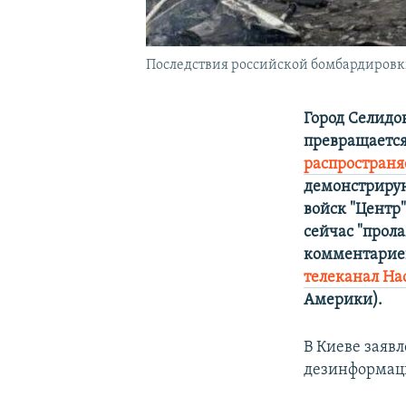
Последствия российской бомбардировки
Город Селидо
превращается
распространя
демонстрирую
войск "Центр
сейчас "прол
комментариев
телеканал На
Америки).
В Киеве заяв
дезинформа