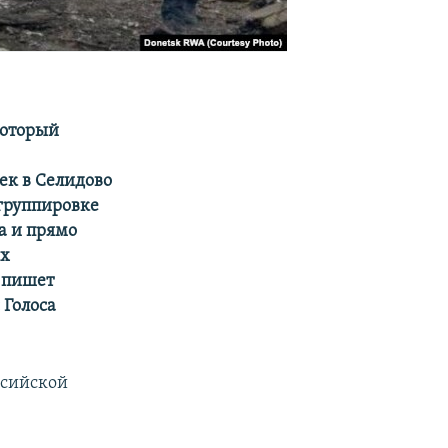
который
ек в Селидово
 группировке
а и прямо
ых
, пишет
 Голоса
ссийской