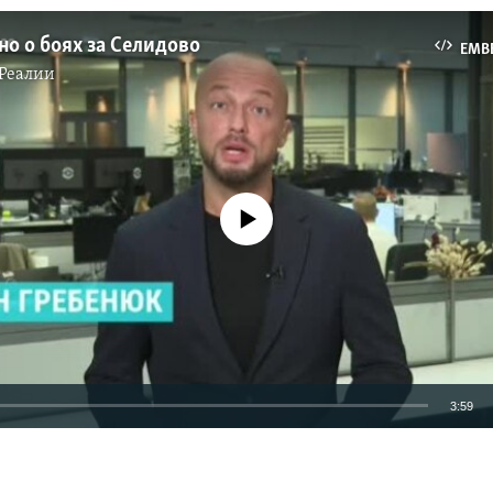
но о боях за Селидово
EMB
Реалии
No media source currently available
3:59
EMBED