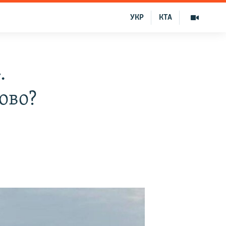
УКР
КТА
.
ово?