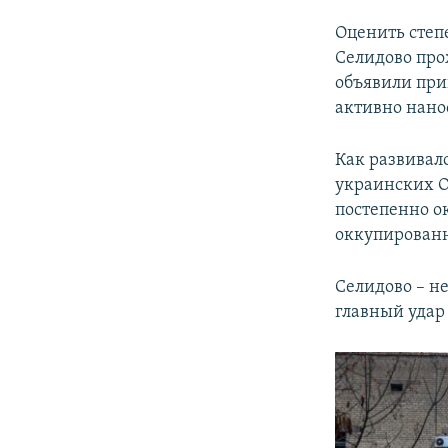
Оценить степ
Селидово про
объявили при
активно нано
Как развивал
украинских O
постепенно ок
оккупирован
Селидово – н
главный удар