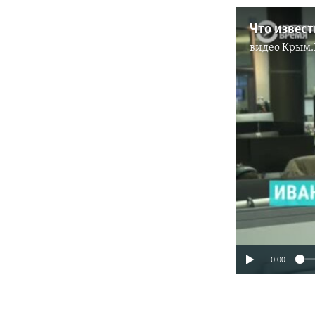
Что извест
видео
Крым.
0:00