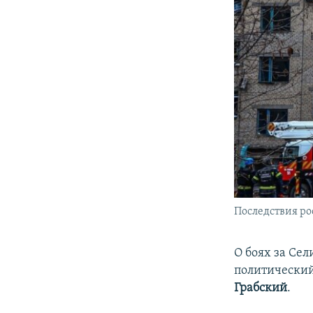
Последствия ро
О боях за Се
политический
Грабский
.