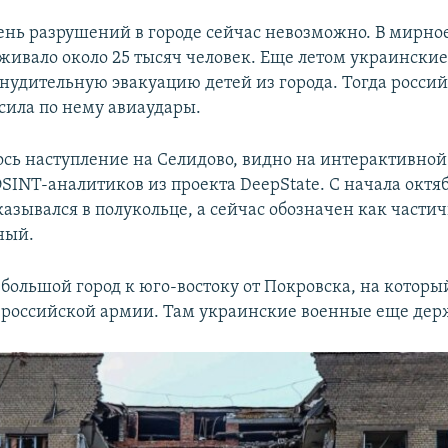
ень разрушений в городе сейчас невозможно. В мирное
живало около 25 тысяч человек. Еще летом украинские
нудительную эвакуацию детей из города. Тогда росси
Auto
240p
360p
480p
сила по нему авиаудары.
720p
1080p
ось наступление на Селидово, видно на интерактивной 
SINT-аналитиков из проекта DeepState. C начала октяб
азывался в полукольце, а сейчас обозначен как части
ный.
ебольшой город к юго-востоку от Покровска, на которы
 российской армии. Там украинские военные еще держ