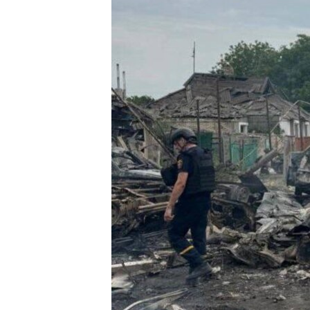
ПОБЕДИТЕЛЕЙ НЕ СУДЯТ?
КРЫМ.НЕПОКОРЕННЫЙ
ELIFBE
УКРАИНСКАЯ ПРОБЛЕМА КРЫМА