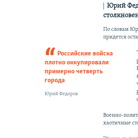
Юрий Фед
столкнове
По словам Юр
придется ост
Российские войска
плотно оккупировали
примерно четверть
города
Юрий Федоров
Военно-полити
хаотичные ст