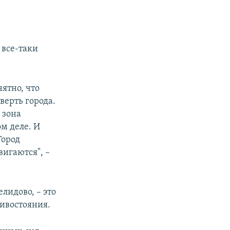
 все-таки
ятно, что
верть города.
 зона
м деле. И
Город
вигаются", –
лидово, – это
ивостояния.