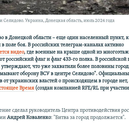
 Селидово. Украина, Донецкая область, июль 2024 года
во в Донецкой области – еще один населенный пункт, 
 в поле боя. В российских телеграм-каналах активно
ется видео
, где военные на крыше одной из многоэтаж
т российский флаг и флаг 433-го полка. В российской
" утверждают, что уже захватили более половины город
амывают оборону ВСУ в центре Селидово". Официальн
 от украинских властей о происходящем в городе нет
стоящее Время
(создан компанией RFE/RL при участии
ление сделал руководитель Центра противодействия ро
ции
Андрей Коваленко
: "Битва за город продолжается".