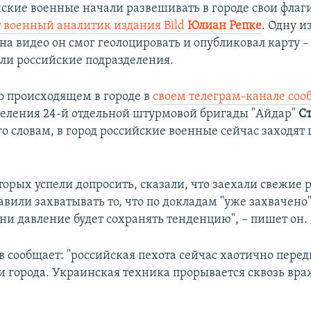
йские военные начали развешивать в городе свои флаг
 военный аналитик издания Bild
Юлиан Репке
. Одну и
а видео он смог геолоцировать и опубликовал карту –
ли российские подразделения.
о происходящем в городе в
своем телеграм-канале соо
еления 24-й отдельной штурмовой бригады "Айдар"
С
его словам, в город российские военные сейчас заходя
орых успели допросить, сказали, что заехали свежие 
вили захватывать то, что по докладам "уже захвачено"
и давление будет сохранять тенденцию", – пишет он.
в сообщает: "российская пехота сейчас хаотично перед
и города. Украинская техника прорывается сквозь вр