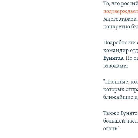
То, что росси
подтверждает
многоэтажек н
конкретно бы
Подробности 
командир отд
Бунятов
. По 
взводами.
"Пленные, кот
которых отпра
ближайшие дн
Также Бунято
большей част
огонь".