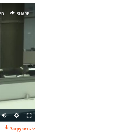
ED
SHARE
Auto
240p
Загрузить
SHARE
360p