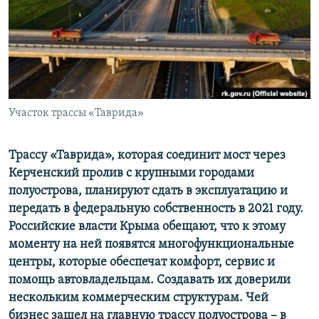
ПРИСОЕДИНЯЙТЕСЬ!
ПОБЕДИТЕЛЕЙ НЕ СУДЯТ?
КРЫМ.НЕПОКОРЕННЫЙ
ELIFBE
УКРАИНСКАЯ ПРОБЛЕМА КРЫМА
Все сайты RFE/RL
Участок трассы «Таврида»
Трассу «Таврида», которая соединит мост через
Керченский пролив с крупными городами
полуострова, планируют сдать в эксплуатацию и
передать в федеральную собственность в 2021 году.
Российские власти Крыма обещают, что к этому
моменту на ней появятся многофункциональные
центры, которые обеспечат комфорт, сервис и
помощь автовладельцам. Создавать их доверили
нескольким коммерческим структурам. Чей
бизнес зашел на главную трассу полуострова – в