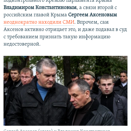
подконтрольного Кремлю парламента Крыма
Владимиром Константиновым
, а связи второй с
российским главой Крыма
Сергеем Аксеновым
неоднократно находили СМИ
. Впрочем, сам
Аксенов активно отрицает это, и даже подавал в суд
с требованием признать такую информацию
недостоверной.