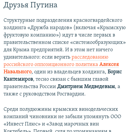
Друзья Путина
Структурные подразделения красногвардейского
холдинга «Дружба народов» (включая «Крымскую
фруктовую компанию») идут в числе первых в
правительственном списке «системообразующих»
для Крыма предприятий. И в этом нет ничего
удивительного: если верить
расследованию
российского оппозиционного политика
Алексея
Навального
, один из владельцев холдинга,
Борис
Кантемиров
, тесно связан с бывшим главой
правительства России
Дмитрием Медведевым
, а
также с руководством Росгвардии.
Среди полудюжины крымских винодельческих
компаний чиновники не забыли упомянуть ООО
«Инвест Плюс» и «Завод марочных вин
Коктебель». Первый, судя по упоминаниям в