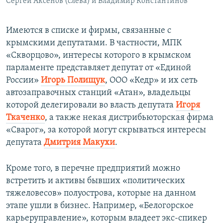
Сергей Аксенов (слева) и Владимир Константинов
Имеются в списке и фирмы, связанные с
крымскими депутатами. В частности, МПК
«Скворцово», интересы которого в крымском
парламенте представляет депутат от «Единой
России»
Игорь Полищук
, ООО «Кедр» и их сеть
автозаправочных станций «Атан», владельцы
которой делегировали во власть депутата
Игоря
Ткаченко
, а также некая дистрибьюторская фирма
«Сварог», за которой могут скрываться интересы
депутата
Дмитрия Макухи
.
Кроме того, в перечне предприятий можно
встретить и активы бывших «политических
тяжеловесов» полуострова, которые на данном
этапе ушли в бизнес. Например, «Белогорское
карьеруправление», которым владеет экс-спикер