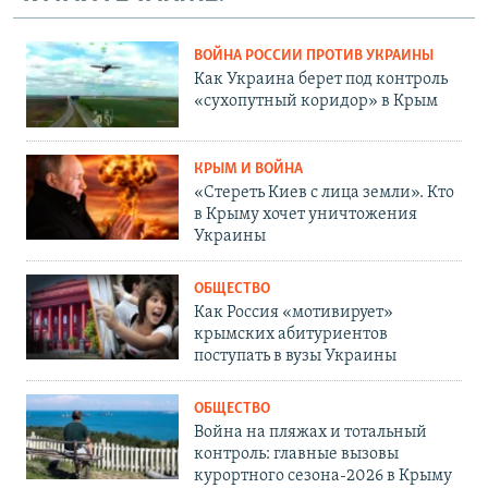
ВОЙНА РОССИИ ПРОТИВ УКРАИНЫ
Как Украина берет под контроль
«сухопутный коридор» в Крым
КРЫМ И ВОЙНА
«Стереть Киев с лица земли». Кто
в Крыму хочет уничтожения
Украины
ОБЩЕСТВО
Как Россия «мотивирует»
крымских абитуриентов
поступать в вузы Украины
ОБЩЕСТВО
Война на пляжах и тотальный
контроль: главные вызовы
курортного сезона-2026 в Крыму