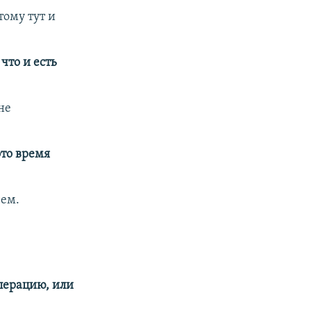
тому тут и
что и есть
не
это время
чем.
перацию, или