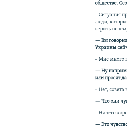
обществе. Ссо
–​ Ситуация п
люди, которые
верить нечему
— Вы говорил
Украины сейч
–​ Мне много
— Ну наприме
или просят да
–​ Нет, совет
— Что они чу
–​ Ничего хор
— Это чувств