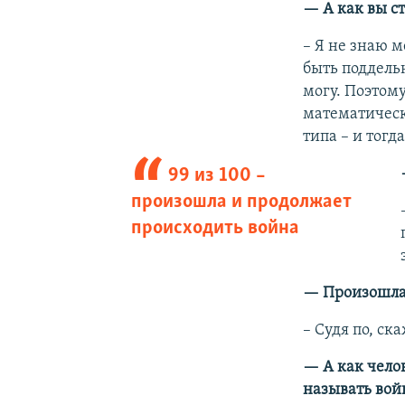
— А как вы с
–​ Я не знаю 
быть поддельн
могу. Поэтому
математическ
типа – и тогда
99 из 100 –
произошла и продолжает
происходить война
— Произошла 
–​ Судя по, с
— А как челов
называть вой