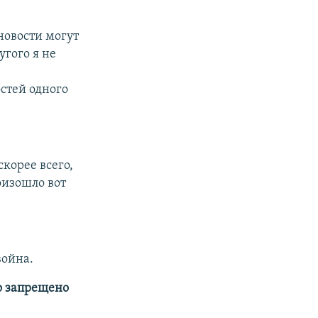
 новости могут
угого я не
стей одного
скорее всего,
роизошло вот
война.
то запрещено