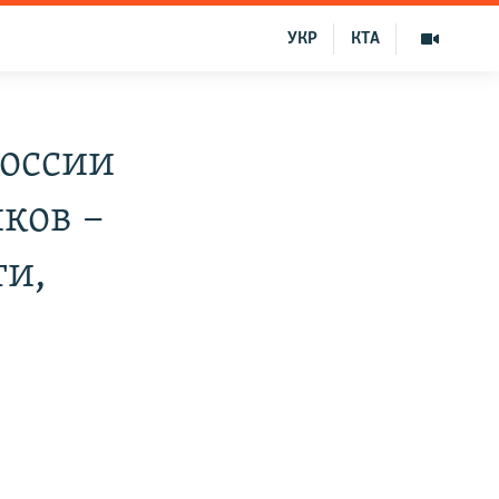
УКР
КТА
России
ков –
ти,