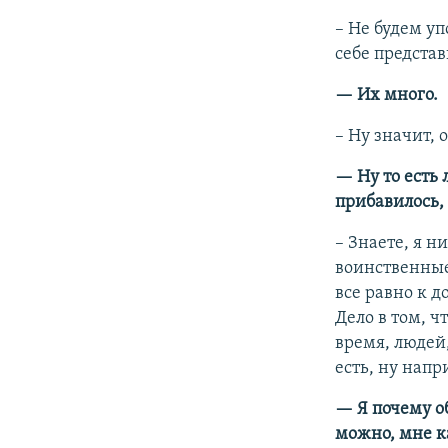
–​ Не будем у
себе представ
— Их много.
–​ Ну значит,
— Ну то есть 
прибавилось,
–​ Знаете, я 
воинственные 
все равно к д
Дело в том, ч
время, людей,
есть, ну напр
— Я почему о
можно, мне ка