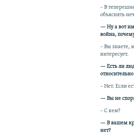
–​ В теперешн
объяснять неч
— Ну а вот им
война, почему
–​ Вы знаете
интересует.
— Есть ли люд
относительно 
–​ Нет. Если 
— Вы не спор
–​ С кем?
— В вашем кр
нет?