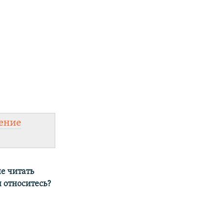
ение
не читать
и относитесь?