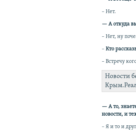
–​ Нет.
— А откуда вы
–​ Нет, ну по
–​
Кто рассказ
–​ Встречу ко
Новости б
Крым.Реа
— А то, знает
новости, и те
–​ Я и то и др