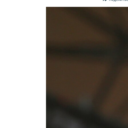
ПОБЕДИТЕЛЕЙ НЕ СУДЯТ?
КРЫМ.НЕПОКОРЕННЫЙ
ELIFBE
УКРАИНСКАЯ ПРОБЛЕМА КРЫМА