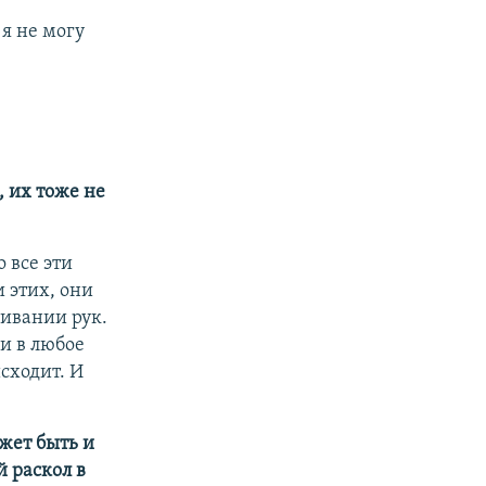
 я не могу
, их тоже не
о все эти
и этих, они
гивании рук.
 и в любое
сходит. И
жет быть и
й раскол в