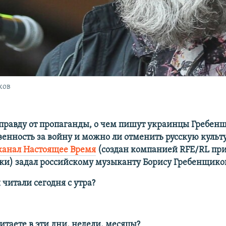
ков
 правду от пропаганды, о чем пишут украинцы Гребенщ
венность за войну и можно ли отменить русскую культу
канал Настоящее Время
(создан компанией RFE/RL при
ки) задал российскому музыканту Борису Гребенщиков
читали сегодня с утра?
итаете в эти дни, недели, месяцы?