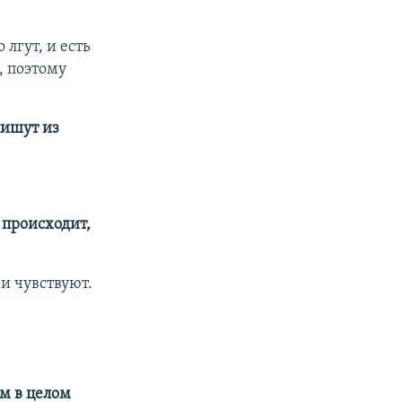
 лгут, и есть
, поэтому
пишут из
 происходит,
ни чувствуют.
им в целом