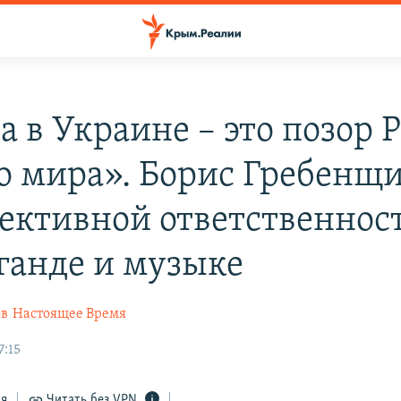
а в Украине – это позор 
го мира». Борис Гребенщи
лективной ответственнос
ганде и музыке
ов
Настоящее Время
7:15
ся
Читать без VPN