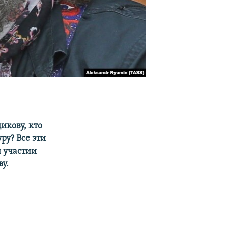
икову, кто
ру? Все эти
 участии
у.