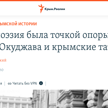
РЫМСКОЙ ИСТОРИИ
поэзия была точкой опоры
 Окуджава и крымские т
ский
:00
ся
Читать без VPN