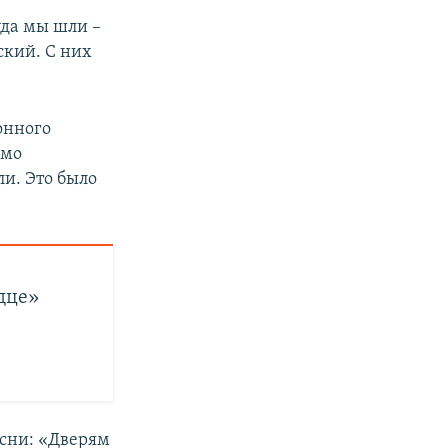
да мы шли –
ский. С них
онного
ьмо
и. Это было
дце»
есни: «Дверям