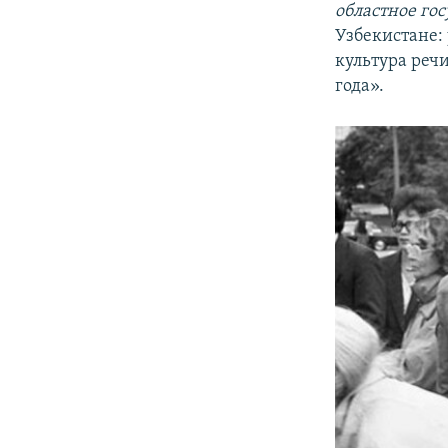
областное го
Узбекистане:
культура реч
года».