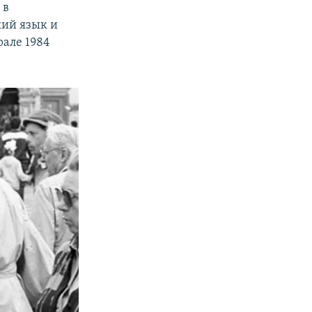
 в
кий язык и
рале 1984