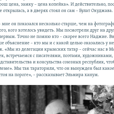
ош цена, замку – цена копейка». И действительно, по
е открылась, а в дверях стоял он сам – Булат Окуджава.
 мне он показался несколько старше, чем на фотограф
го, кого хотелось увидеть. Мы посмотрели друг на дру
 первым. Точно не помню кто – скорее всего Наджие. 
е объяснение – кто мы и с какой целью оказались у н
ак. «Мы из делегации крымских татар – сейчас нас в М
ек, встречаемся с писателями, поэтами, художниками
дставительства и консульства союзных республик, что
леме». Мы так тараторили, что он вынужден был какое
стоя на пороге», – рассказывает Эльмира ханум.