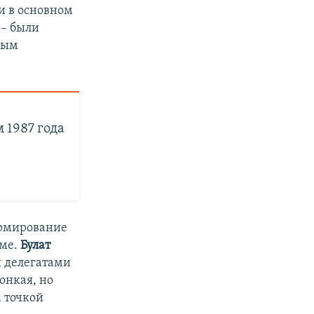
и в основном
 – были
ным
 1987 года
ормирование
еме.
Булат
 делегатами
онкая, но
 точкой