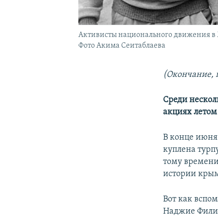
Активисты национального движения в М
Фото Акима Сеитаблаева
(Окончание, 
Среди нескол
акциях летом
В конце июня 
куплена турпу
тому времени
истории крым
Вот как вспо
Наджие Филим