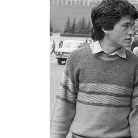
ПОБЕДИТЕЛЕЙ НЕ СУДЯТ?
КРЫМ.НЕПОКОРЕННЫЙ
ELIFBE
УКРАИНСКАЯ ПРОБЛЕМА КРЫМА