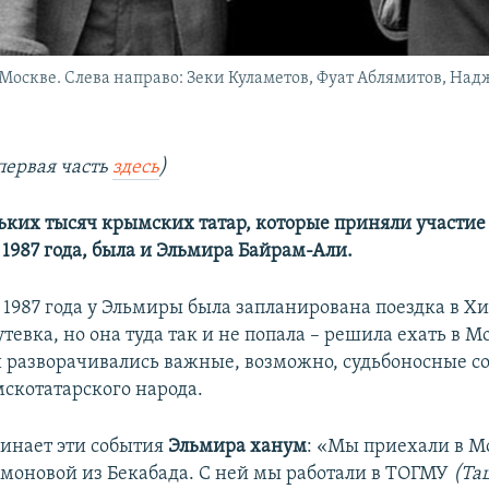
оскве. Слева направо: Зеки Куламетов, Фуат Аблямитов, На
первая часть
здесь
)
ьких тысяч крымских татар, которые приняли участие
 1987 года, была и Эльмира Байрам-Али.
1987 года у Эльмиры была запланирована поездка в Хи
тевка, но она туда так и не попала – решила ехать в Мо
 разворачивались важные, возможно, судьбоносные с
скотатарского народа.
минает эти события
Эльмира ханум
: «Мы приехали в М
оновой из Бекабада. С ней мы работали в ТОГМУ
(Та