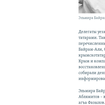
Эльмира Байрам
Делегаты уез
татарами. Та
перечисленны
Байрам-Али, 
крымскотатар
Крым и компа
восстановлен
собирали ден
информировал
Эльмира Байр
Аблямитов – 
агъа Фазылов