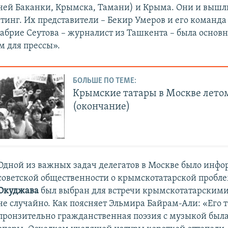
ей Баканки, Крымска, Тамани) и Крыма. Они и вышл
тинг. Их представители – Бекир Умеров и его команда
Сабрие Сеутова – журналист из Ташкента – была основ
 для прессы».
БОЛЬШЕ ПО ТЕМЕ:
Крымские татары в Москве летом
(окончание)
Одной из важных задач делегатов в Москве было инф
советской общественности о крымскотатарской пробл
Окуджава
был выбран для встречи крымскотатарскими
не случайно. Как поясняет Эльмира Байрам-Али: «Его т
пронзительно гражданственная поэзия с музыкой была