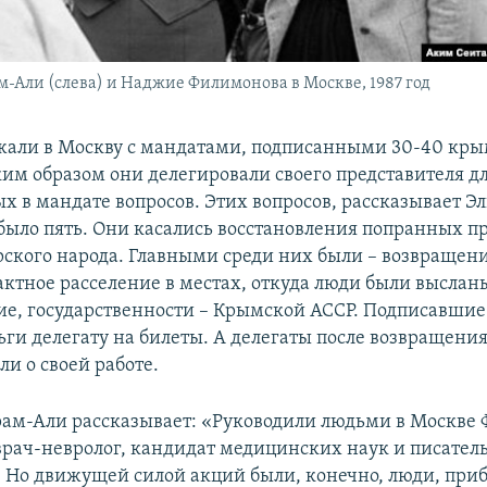
-Али (слева) и Наджие Филимонова в Москве, 1987 год
жали в Москву с мандатами, подписанными 30-40 кр
ким образом они делегировали своего представителя 
х в мандате вопросов. Этих вопросов, рассказывает Э
было пять. Они касались восстановления попранных п
ского народа. Главными среди них были – возвращени
ктное расселение в местах, откуда люди были выслан
ие, государственности – Крымской АССР. Подписавшие
ьги делегату на билеты. А делегаты после возвращени
и о своей работе.
ам-Али рассказывает: «Руководили людьми в Москве Ф
врач-невролог, кандидат медицинских наук и писател
. Но движущей силой акций были, конечно, люди, при