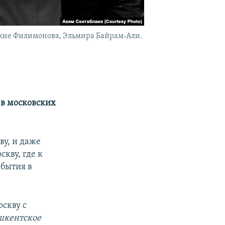
джие Филимонова, Эльмира Байрам-Али.
 в московских
ву, и даже
скву, где к
обытия в
оскву с
шкентское