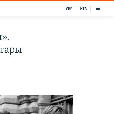
УКР
КТА
».
атары