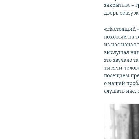
закрытым – гр
дверь сразу ж
«Настоящий –
похожий на то
из нас начал
выслушал наш
это звучало т
тысячи челов
посещаем пре
о нашей проб
слушать нас, 