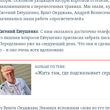
опоры. Осколком уходящей натуры короткой оттепели,
напоминанием о перенесенных травмах. Мы знали, ку
Евгений Евтушенко, Булат Окуджава, Андрей Вознесен
начиналась наша работа «просветителей».
Евгений Евтушенко
. С ним оказалось достаточно телеф
без лишних вопросов Евтушенко пригласил забрать пис
Переделкино уже на следующий день. Что они и сделал
 – и оно очень всех вдохновило.
БОЛЬШЕ ПО ТЕМЕ:
«Жить там, где подсказывает сер
му Булата Окуджавы Эльмира вспомнила слова из его п