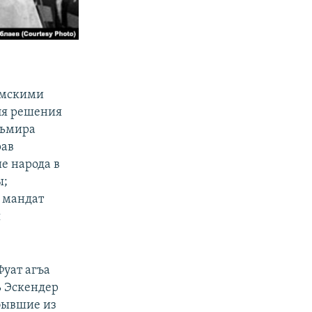
ымскими
для решения
льмира
рав
е народа в
ы;
 мандат
я
уат агъа
ь Эскендер
бывшие из