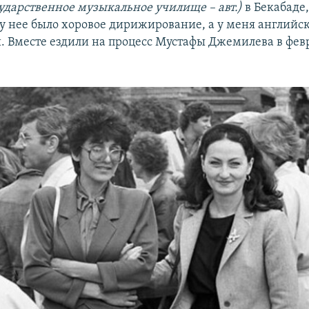
сударственное музыкальное училище – авт.)
в Бекабаде,
 у нее было хоровое дирижирование, а у меня английс
и. Вместе ездили на процесс Мустафы Джемилева в фев