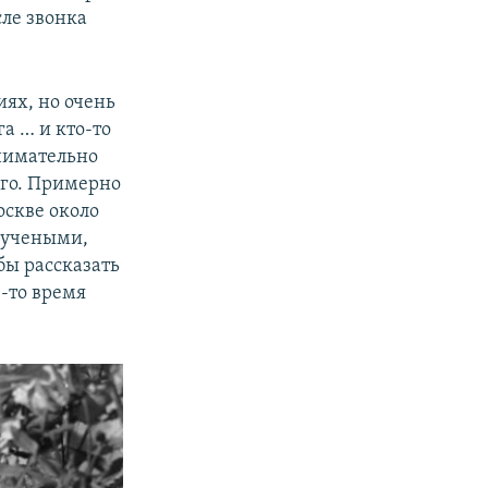
сле звонка
иях, но очень
га … и кто-то
Внимательно
его. Примерно
оскве около
, учеными,
бы рассказать
-то время