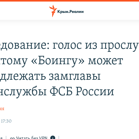
едование: голос из просл
итому «Боингу» может
длежать замглавы
нслужбы ФСБ России
мя
 17:30
ся
Читать без VPN