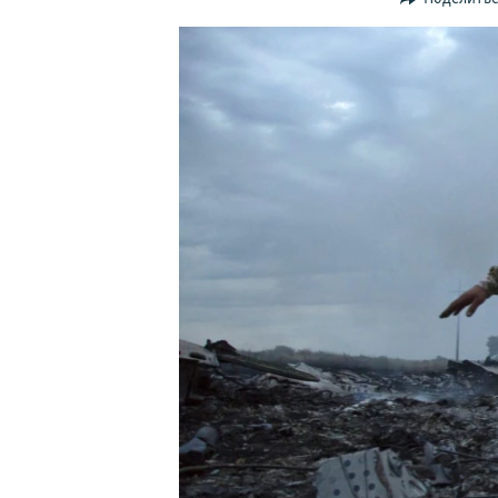
ПОБЕДИТЕЛЕЙ НЕ СУДЯТ?
КРЫМ.НЕПОКОРЕННЫЙ
ELIFBE
УКРАИНСКАЯ ПРОБЛЕМА КРЫМА