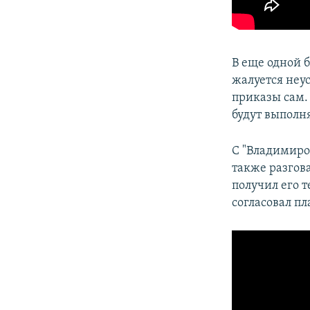
В еще одной 
жалуется неу
приказы сам.
будут выполн
С "Владимиро
также разгов
получил его 
согласовал п