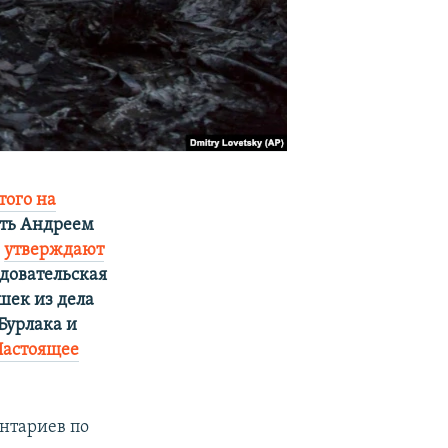
того на
ыть Андреем
,
утверждают
едовательская
шек из дела
Бурлака и
Настоящее
нтариев по