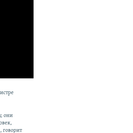
нистре
у, они
овек,
, говорит