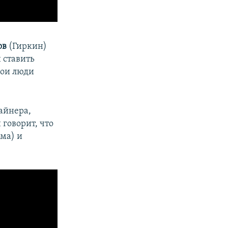
ов
(Гиркин)
 ставить
Мои люди
айнера,
говорит, что
ма) и