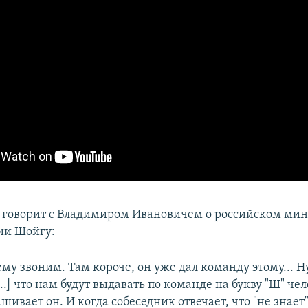
 говорит с Владимиром Ивановичем о российском ми
ии Шойгу:
ему звоним. Там короче, он уже дал команду этому... Н
...] что нам будут выдавать по команде на букву "Ш" чел
шивает он. И когда собеседник отвечает, что "не знает"