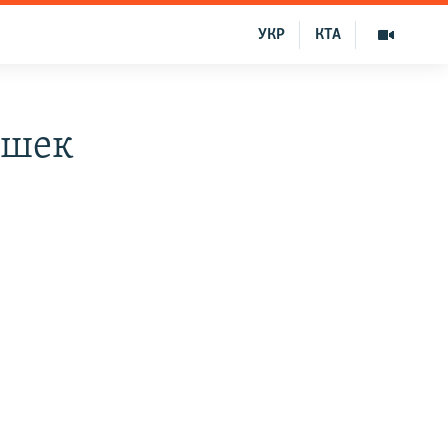
УКР
КТА
ушек