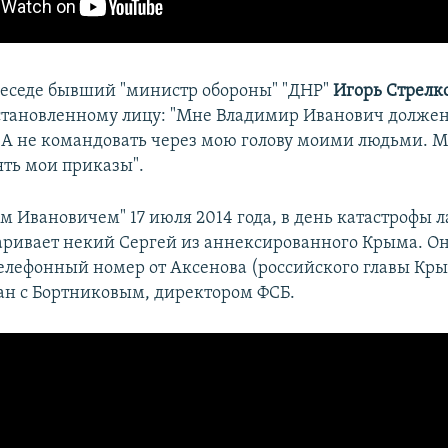
беседе бывший "министр обороны" "ДНР"
Игорь Стрелк
становленному лицу: "Мне Владимир Иванович должен
 А не командовать через мою голову моими людьми. 
ять мои приказы".
м Ивановичем" 17 июля 2014 года, в день катастрофы л
аривает некий Сергей из аннексированного Крыма. Он 
телефонный номер от Аксенова (российского главы Кры
лан с Бортниковым, директором ФСБ.