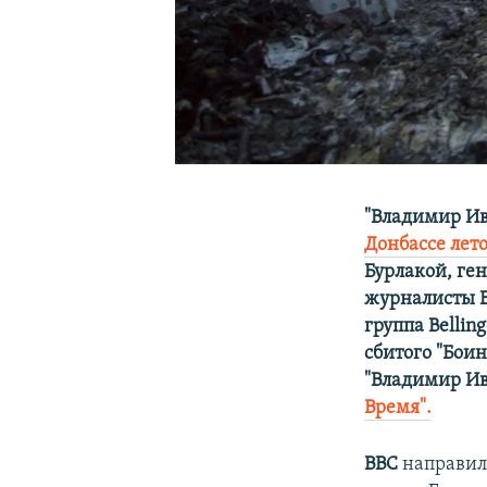
"Владимир Ив
Донбассе лето
Бурлакой, ге
журналисты В
группа Belli
сбитого "Боин
"Владимир Ив
Время".
ВВС
направил