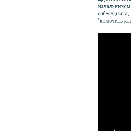
начальником"
собеседника, 
"включить кл