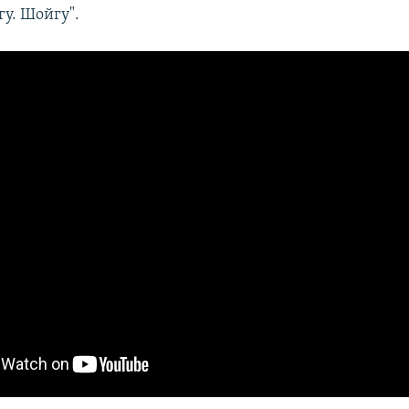
гу. Шойгу".