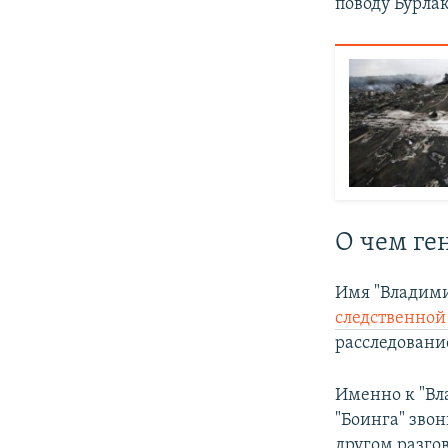
поводу Бурлак
О чем ге
Имя "Владими
следственной 
расследование
Именно к "Вл
"Боинга" зво
другом разго