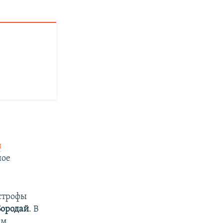
й
ное
астрофы
Бородай
. В
им