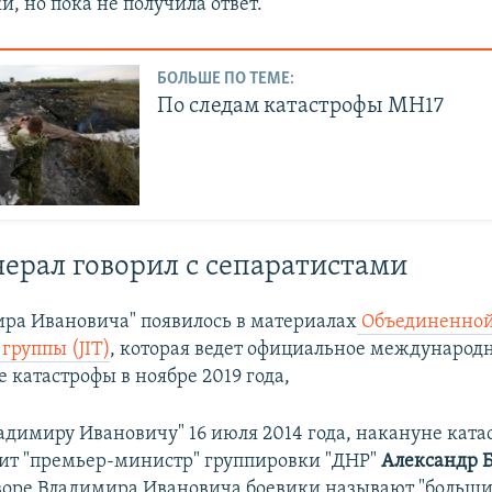
и, но пока не получила ответ.
БОЛЬШЕ ПО ТЕМЕ:
По следам катастрофы MH17
нерал говорил с сепаратистами
ра Ивановича" появилось в материалах
Объединенно
группы (JIT)
, которая ведет официальное международ
 катастрофы в ноябре 2019 года,
адимиру Ивановичу" 16 июля 2014 года, накануне кат
нит "премьер-министр" группировки "ДНР"
Александр 
воре Владимира Ивановича боевики называют "больш