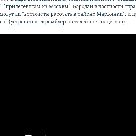
, "прилетевшим из Москвы". Бородай в частности спр
могут ли "вертолеты работать в районе Марьинки", и п
юч" (устройство-скремблер на телефоне спецсвязи).