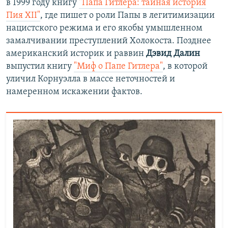
в 1999 году книгу
"Папа Гитлера: тайная история
а
й
Пия XII"
, где пишет о роли Папы в легитимизации
й
д
нацистского режима и его якобы умышленном
д
замалчивании преступлений Холокоста. Позднее
американский историк и раввин
Дэвид Далин
выпустил книгу
"Миф о Папе Гитлера"
, в которой
уличил Корнуэлла в массе неточностей и
намеренном искажении фактов.