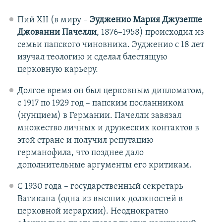
Пий XII (в миру –
Эудженио Мария Джузеппе
Джованни Пачелли
, 1876–1958) происходил из
семьи папского чиновника. Эудженио с 18 лет
изучал теологию и сделал блестящую
церковную карьеру.
Долгое время он был церковным дипломатом,
с 1917 по 1929 год – папским посланником
(нунцием) в Германии. Пачелли завязал
множество личных и дружеских контактов в
этой стране и получил репутацию
германофила, что позднее дало
дополнительные аргументы его критикам.
С 1930 года – государственный секретарь
Ватикана (одна из высших должностей в
церковной иерархии). Неоднократно