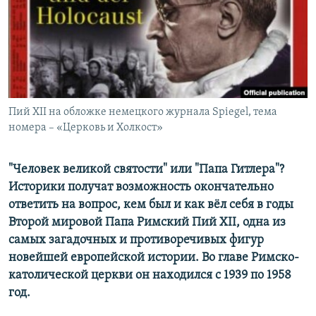
ПРИСОЕДИНЯЙТЕСЬ!
ПОБЕДИТЕЛЕЙ НЕ СУДЯТ?
КРЫМ.НЕПОКОРЕННЫЙ
ELIFBE
УКРАИНСКАЯ ПРОБЛЕМА КРЫМА
Все сайты RFE/RL
Пий XII на обложке немецкого журнала Spiegel, тема
номера – «Церковь и Холкост»
"Человек великой святости" или "Папа Гитлера"?
Историки получат возможность окончательно
ответить на вопрос, кем был и как вёл себя в годы
Второй мировой Папа Римский Пий XII, одна из
самых загадочных и противоречивых фигур
новейшей европейской истории. Во главе Римско-
католической церкви он находился с 1939 по 1958
год.