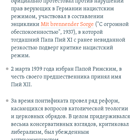
официально протестовал против нарушений
прав верующих в Германии нацистским
режимом, участвовал в составлении
энциклики
Mit brennender Sorge
("С огромной
обеспокоенностью", 1937), в которой
тогдашний Папа Пий XI с ранее невиданной
резкостью подверг критике нацистский
режим.
2 марта 1939 года избран Папой Римским, в
честь своего предшественника принял имя
Пий XII.
За время понтификата провел ряд реформ,
касающихся вопросов католической теологии
и церковных обрядов. В целом придерживался
весьма консервативных взглядов, критиковал
либерализм, был убежденным