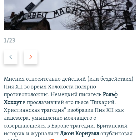
1/23
П
С
р
л
е
е
д
д
​Мнения относительно действий (или бездействия)
ы
у
Пия XII во время Холокоста полярно
д
ю
противоположны. Немецкий писатель
Рольф
у
щ
Хоххут
в прославившей его пьесе "Викарий.
щ
и
Христианская трагедия" изобразил Пия XII как
и
й
лицемера, умышленно молчащего о
й
с
совершающейся в Европе трагедии. Британский
с
л
историк и журналист
Джон Корнуэлл
опубликовал
л
а