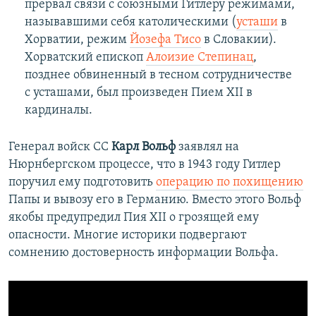
прервал связи с союзными Гитлеру режимами,
называвшими себя католическими (
усташи
в
Хорватии, режим
Йозефа Тисо
в Словакии).
Хорватский епископ
Алоизие Степинац
,
позднее обвиненный в тесном сотрудничестве
с усташами, был произведен Пием XII в
кардиналы.
Генерал войск СС
Карл Вольф
заявлял на
Нюрнбергском процессе, что в 1943 году Гитлер
поручил ему подготовить
операцию по похищению
Папы и вывозу его в Германию. Вместо этого Вольф
якобы предупредил Пия XII о грозящей ему
опасности. Многие историки подвергают
сомнению достоверность информации Вольфа.