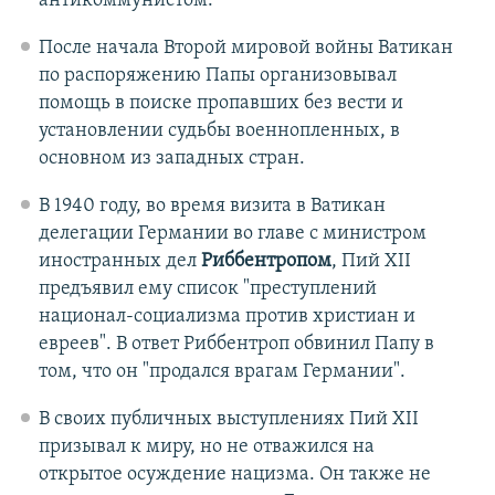
антикоммунистом.
После начала Второй мировой войны Ватикан
по распоряжению Папы организовывал
помощь в поиске пропавших без вести и
установлении судьбы военнопленных, в
основном из западных стран.
В 1940 году, во время визита в Ватикан
делегации Германии во главе с министром
иностранных дел
Риббентропом
, Пий XII
предъявил ему список "преступлений
национал-социализма против христиан и
евреев". В ответ Риббентроп обвинил Папу в
том, что он "продался врагам Германии".
В своих публичных выступлениях Пий XII
призывал к миру, но не отважился на
открытое осуждение нацизма. Он также не