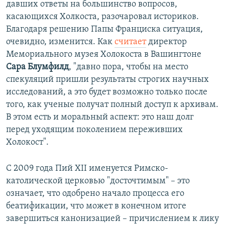
давших ответы на большинство вопросов,
касающихся Холкоста, разочаровал историков.
Благодаря решению Папы Франциска ситуация,
очевидно, изменится. Как
считает
директор
Мемориального музея Холокоста в Вашингтоне
Сара Блумфилд
, "давно пора, чтобы на место
спекуляций пришли результаты строгих научных
исследований, а это будет возможно только после
того, как ученые получат полный доступ к архивам.
В этом есть и моральный аспект: это наш долг
перед уходящим поколением переживших
Холокост".
С 2009 года Пий XII именуется Римско-
католической церковью "досточтимым" – это
означает, что одобрено начало процесса его
беатификации, что может в конечном итоге
завершиться канонизацией – причислением к лику