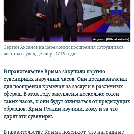
ПРИСОЕДИНЯЙТЕСЬ!
ПОБЕДИТЕЛЕЙ НЕ СУДЯТ?
КРЫМ.НЕПОКОРЕННЫЙ
ELIFBE
УКРАИНСКАЯ ПРОБЛЕМА КРЫМА
Все сайты RFE/RL
Сергей Аксенов на церемонии поощрения сотрудников
военных судов, декабрь 2018 года
В правительстве Крыма закупили партию
сувенирных наручных часов. Они предназначены
для поощрения крымчан за заслуги в различных
сферах. В этом году закуплены несколько сотен
таких часов, и они будут отличаться от предыдущих
образцов. Крым.Реалии изучили, кому и за что
дарят эти сувениры.
В правительстве Крыма поясняют, что наградные