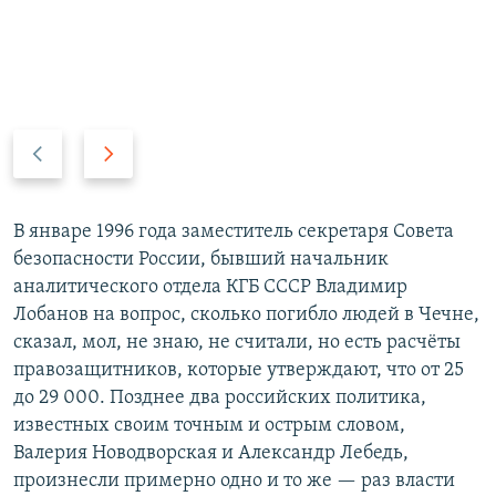
П
С
р
л
е
е
д
д
В январе 1996 года заместитель секретаря Совета
ы
у
безопасности России, бывший начальник
д
ю
аналитического отдела КГБ СССР Владимир
у
щ
Лобанов на вопрос, сколько погибло людей в Чечне,
щ
и
сказал, мол, не знаю, не считали, но есть расчёты
и
й
правозащитников, которые утверждают, что от 25
й
с
до 29 000. Позднее два российских политика,
с
л
известных своим точным и острым словом,
л
а
Валерия Новодворская и Александр Лебедь,
а
й
произнесли примерно одно и то же — раз власти