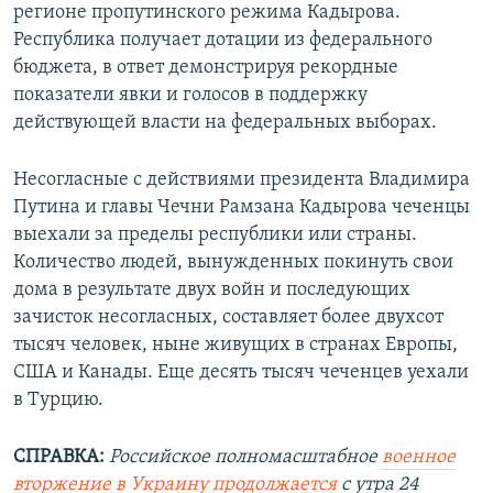
у
щ
регионе пропутинского режима Кадырова.
щ
и
Республика получает дотации из федерального
и
й
бюджета, в ответ демонстрируя рекордные
й
с
показатели явки и голосов в поддержку
с
л
действующей власти на федеральных выборах.
л
а
а
й
Несогласные с действиями президента Владимира
й
д
Путина и главы Чечни Рамзана Кадырова чеченцы
д
выехали за пределы республики или страны.
Количество людей, вынужденных покинуть свои
дома в результате двух войн и последующих
зачисток несогласных, составляет более двухсот
тысяч человек, ныне живущих в странах Европы,
США и Канады. Еще десять тысяч чеченцев уехали
в Турцию.
СПРАВКА:
Российское полномасштабное
военное
вторжение в Украину продолжается
с утра 24