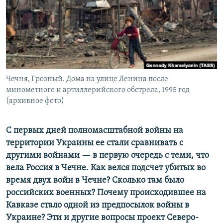
ПРИСОЕДИНЯЙТЕСЬ!
ПОБЕДИТЕЛЕЙ НЕ СУДЯТ?
КРЫМ.НЕПОКОРЕННЫЙ
ELIFBE
УКРАИНСКАЯ ПРОБЛЕМА КРЫМА
Все сайты RFE/RL
Чечня, Грозный. Дома на улице Ленина после
минометного и артиллерийского обстрела, 1995 год
(архивное фото)
С первых дней полномасштабной войны на
территории Украины ее стали сравнивать с
другими войнами — в первую очередь с теми, что
вела Россия в Чечне. Как велся подсчет убитых во
время двух войн в Чечне? Сколько там было
российских военных? Почему происходившее на
Кавказе стало одной из предпосылок войны в
Украине? Эти и другие вопросы проект Cеверо-