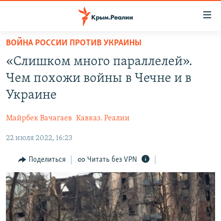
Доступность
ссылки
Вернуться
ВОЙНА РОССИИ ПРОТИВ УКРАИНЫ
к
НОВОСТИ
«Слишком много параллелей».
основному
СПЕЦПРОЕКТЫ
содержанию
Чем похожи войны в Чечне и в
ВОДА
Вернутся
ГРУЗ 200
Украине
к
ИСТОРИЯ
КАРТА ВОЕННЫХ ОБЪЕКТОВ КРЫМА
главной
Майрбек Вачагаев
Кавказ. Реалии
ЕЩЕ
11 ЛЕТ ОККУПАЦИИ КРЫМА. 11 ИСТОРИЙ СОПРОТИВЛЕНИЯ
навигации
Вернутся
22 июля 2022, 16:23
РАДІО СВОБОДА
ИНТЕРАКТИВ
к
КАК ОБОЙТИ БЛОКИРОВКУ
ИНФОГРАФИКА
Поделиться
Читать без VPN
поиску
ТЕЛЕПРОЕКТ КРЫМ.РЕАЛИИ
Українською
СОВЕТЫ ПРАВОЗАЩИТНИКОВ
Qırımtatar
ПРОПАВШИЕ БЕЗ ВЕСТИ