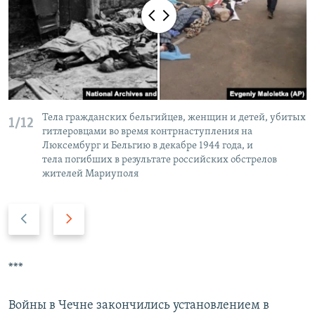
Тела гражданских бельгийцев, женщин и детей, убитых
1/12
гитлеровцами во время контрнаступления на
Люксембург и Бельгию в декабре 1944 года, и
тела погибших в результате российских обстрелов
жителей Мариуполя
П
С
р
л
е
е
д
д
***
ы
у
д
ю
Войны в Чечне закончились установлением в