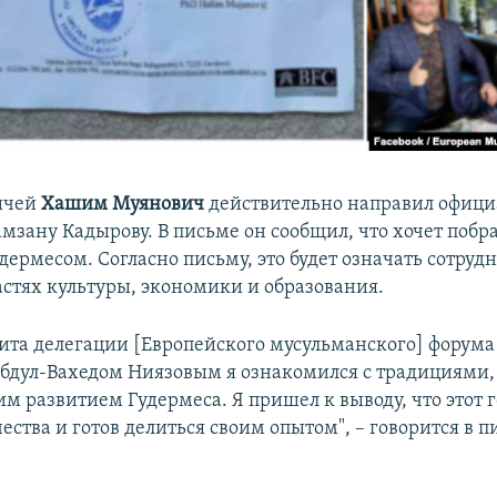
ичей
Хашим Муянович
действительно направил офици
мзану Кадырову. В письме он сообщил, что хочет побр
ермесом. Согласно письму, это будет означать сотруд
астях культуры, экономики и образования.
ита делегации [Европейского мусульманского] форума 
бдул-Вахедом Ниязовым я ознакомился с традициями,
м развитием Гудермеса. Я пришел к выводу, что этот 
ества и готов делиться своим опытом", – говорится в 