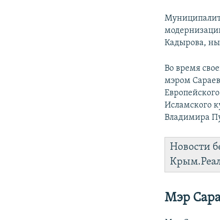
Муниципалите
модернизации
Кадырова, ны
Во время свое
мэром Сарае
Европейского
Исламского к
Владимира Пу
Новости б
Крым.Реа
Мэр Сара