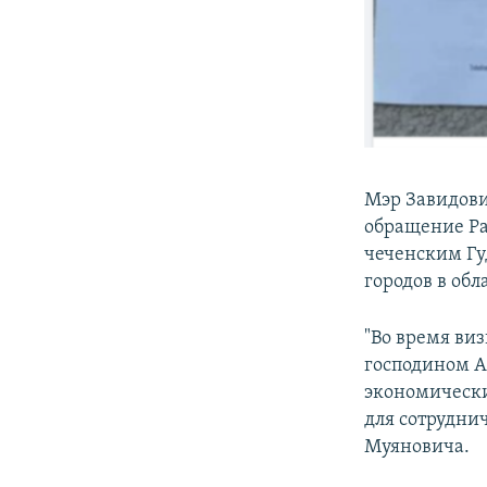
Мэр Завидов
обращение Ра
чеченским Гуд
городов в обл
"Во время виз
господином А
экономически
для сотруднич
Муяновича.