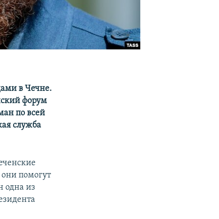
дами в Чечне.
нский форум
ман по всей
ая служба
чеченские
 они помогут
н одна из
резидента