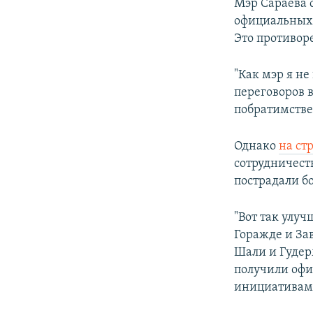
Мэр Сараева 
официальных 
Это противор
"Как мэр я н
переговоров 
побратимстве"
Однако
на ст
сотрудничест
пострадали б
"Вот так улу
Горажде и За
Шали и Гудер
получили офи
инициативами"