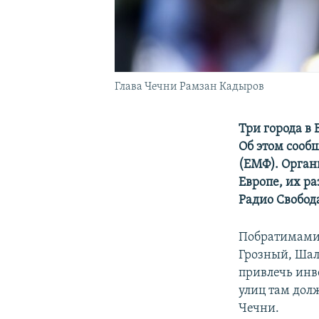
Глава Чечни Рамзан Кадыров
Три города в 
Об этом сооб
(ЕМФ). Орган
Европе, их р
Радио Свобод
Побратимами 
Грозный, Шал
привлечь инв
улиц там дол
Чечни.