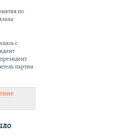
риятия по
мзана
ились с
зидент
 президент
витель партии
ение
ыло