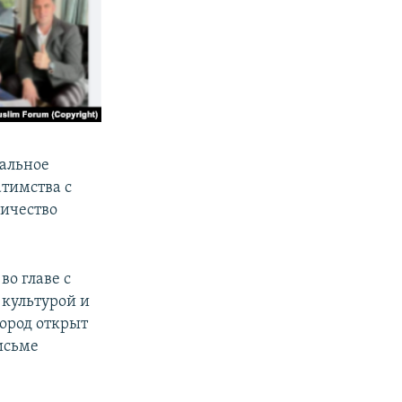
альное
атимства с
ничество
во главе с
 культурой и
город открыт
письме