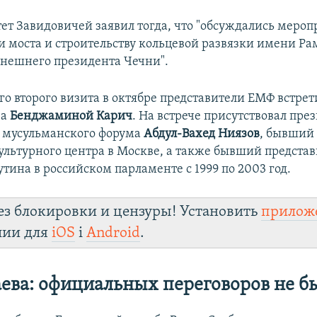
т Завидовичей заявил тогда, что "обсуждались мероп
 моста и строительству кольцевой развязки имени Ра
нешнего президента Чечни".
го второго визита в октябре представители ЕМФ встрет
ва
Бенджаминой Карич
. На встрече присутствовал пре
 мусульманского форума
Абдул-Вахед Ниязов
, бывший
ультурного центра в Москве, а также бывший предста
тина в российском парламенте с 1999 по 2003 год.
ез блокировки и цензуры! Установить
прилож
лии для
iOS
і
Android
.
ева: официальных переговоров не б