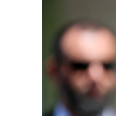
ПОБЕДИТЕЛЕЙ НЕ СУДЯТ?
КРЫМ.НЕПОКОРЕННЫЙ
ELIFBE
УКРАИНСКАЯ ПРОБЛЕМА КРЫМА