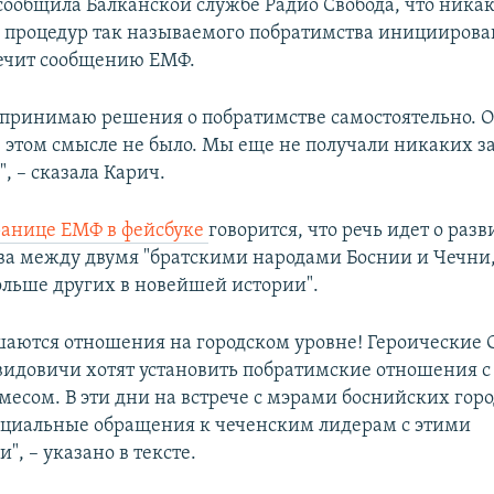
сообщила Балканской службе Радио Свобода, что ника
процедур так называемого побратимства инициирован
ечит сообщению ЕМФ.
е принимаю решения о побратимстве самостоятельно.
в этом смысле не было. Мы еще не получали никаких за
, – сказала Карич.
ранице ЕМФ в фейсбуке
говорится, что речь идет о раз
ва между двумя "братскими народами Боснии и Чечни
ольше других в новейшей истории".
чшаются отношения на городском уровне! Героические 
видовичи хотят установить побратимские отношения с
месом. В эти дни на встрече с мэрами боснийских гор
циальные обращения к чеченским лидерам с этими
, – указано в тексте.