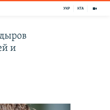
УКР
КТА
адыров
ей и