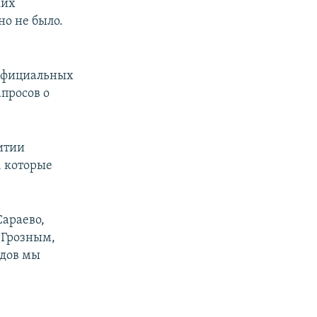
ких
о не было.
 Официальных
просов о
витии
, которые
Сараево,
 Грозным,
одов мы