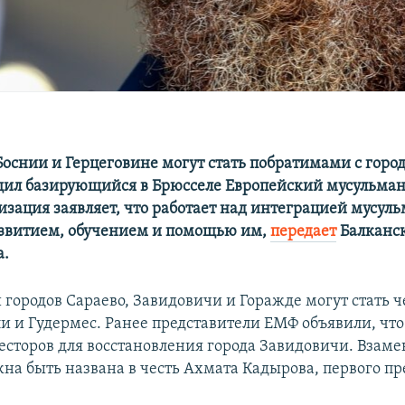
Боснии и Герцеговине могут стать побратимами с горо
щил базирующийся в Брюсселе Европейский мусульма
изация заявляет, что работает над интеграцией мусуль
азвитием, обучением и помощью им,
передает
Балканск
а.
городов Сараево, Завидовичи и Горажде могут стать 
и и Гудермес. Ранее представители ЕМФ объявили, что
есторов для восстановления города Завидовичи. Взаме
жна быть названа в честь Ахмата Кадырова, первого п