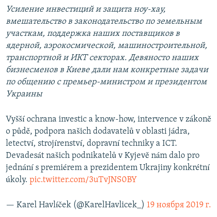
Усиление инвестиций и защита ноу-хау,
вмешательство в законодательство по земельным
участкам, поддержка наших поставщиков в
ядерной, аэрокосмической, машиностроительной,
транспортной и ИКТ секторах. Девяносто наших
бизнесменов в Киеве дали нам конкретные задачи
по общению с премьер-министром и президентом
Украины
Vyšší ochrana investic a know-how, intervence v zákoně
o půdě, podpora našich dodavatelů v oblasti jádra,
letectví, strojírenství, dopravní techniky a ICT.
Devadesát našich podnikatelů v Kyjevě nám dalo pro
jednání s premiérem a prezidentem Ukrajiny konkrétní
úkoly.
pic.twitter.com/3uTvJNS0BY
— Karel Havlíček (@KarelHavlicek_)
19 ноября 2019 г.