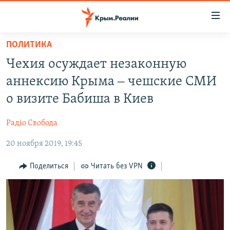
Доступность
ссылки
Вернуться
ПОЛИТИКА
к
НОВОСТИ
Чехия осуждает незаконную
основному
СПЕЦПРОЕКТЫ
содержанию
аннексию Крыма ‒ чешские СМИ
ВОДА
Вернутся
ГРУЗ 200
о визите Бабиша в Киев
к
ИСТОРИЯ
КАРТА ВОЕННЫХ ОБЪЕКТОВ КРЫМА
главной
Радіо Свобода
ЕЩЕ
11 ЛЕТ ОККУПАЦИИ КРЫМА. 11 ИСТОРИЙ СОПРОТИВЛЕНИЯ
навигации
Вернутся
20 ноября 2019, 19:45
РАДІО СВОБОДА
ИНТЕРАКТИВ
к
КАК ОБОЙТИ БЛОКИРОВКУ
ИНФОГРАФИКА
Поделиться
Читать без VPN
поиску
ТЕЛЕПРОЕКТ КРЫМ.РЕАЛИИ
Українською
СОВЕТЫ ПРАВОЗАЩИТНИКОВ
Qırımtatar
ПРОПАВШИЕ БЕЗ ВЕСТИ