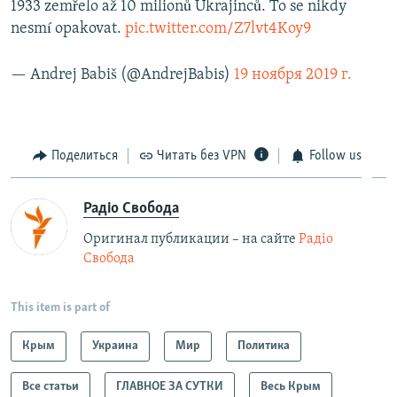
1933 zemřelo až 10 milionů Ukrajinců. To se nikdy
nesmí opakovat.
pic.twitter.com/Z7lvt4Koy9
— Andrej Babiš (@AndrejBabis)
19 ноября 2019 г.
Поделиться
Читать без VPN
Follow us
Радіо Свобода
Оригинал публикации – на сайте
Радіо
Свобода
This item is part of
Крым
Украина
Мир
Политика
Все статьи
ГЛАВНОЕ ЗА СУТКИ
Весь Крым