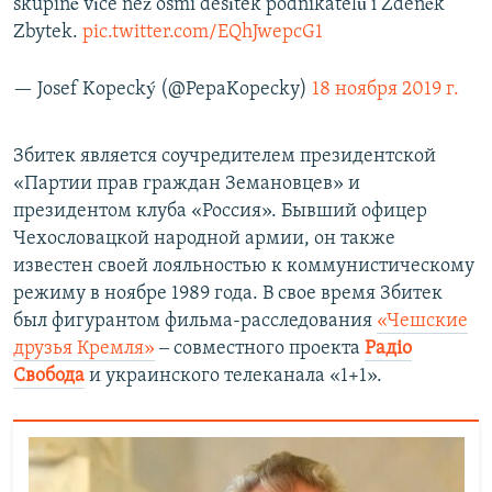
skupině více než osmi desítek podnikatelů i Zdeněk
Zbytek.
pic.twitter.com/EQhJwepcG1
— Josef Kopecký (@PepaKopecky)
18 ноября 2019 г.
Збитек является соучредителем президентской
«Партии прав граждан Земановцев» и
президентом клуба «Россия». Бывший офицер
Чехословацкой народной армии, он также
известен своей лояльностью к коммунистическому
режиму в ноябре 1989 года. В свое время Збитек
был фигурантом фильма-расследования
«Чешские
друзья Кремля»
‒ совместного проекта
Радіо
Свобода
и украинского телеканала «1+1».