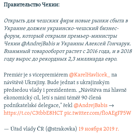
Правительство Чехии:
Открыть для чешских фирм новые рынки сбыта в
Украине должен украинско-чешский бизнес-
форум, который открыли премьер-министры
Чехии @AndrejBabis и Украины Алексей Гончарук.
Взаимный товарооборот растет с 2016 года, и в 2018
году вырос до рекордных 2,3 миллиарда евро.
Premiér je s vicepremiérem
@KarelHavlicek_
na
návštěvě Ukrajiny. Bude jednat s ukrajinským
předsedou vlády i prezidentem. „Návštěva má hlavně
ekonomický cíl, letí s námi téměř 90 členů
podnikatelské delegace," řekl
@AndrejBabis
→
https://t.co/C3tbbE8HCT
pic.twitter.com/fIoAEgFP5W
— Úřad vlády ČR (@strakovka)
19 ноября 2019 г.