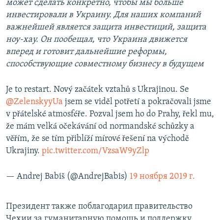
может сделать конкретно, чтобы мы больше
инвестировали в Украину. Для наших компаний
важнейшей является защита инвестиций, защита
ноу-хау. Он пообещал, что Украина движется
вперед и готовит дальнейшие реформы,
способствующие совместному бизнесу в будущем
Je to restart. Nový začátek vztahů s Ukrajinou. Se
@ZelenskyyUa
jsem se viděl potřetí a pokračovali jsme
v přátelské atmosféře. Pozval jsem ho do Prahy, řekl mu,
že mám velká očekávání od normandské schůzky a
věřím, že se tím přiblíží mírové řešení na východě
Ukrajiny.
pic.twitter.com/VzsaW9yZlp
— Andrej Babiš (@AndrejBabis)
19 ноября 2019 г.
Президент также поблагодарил правительство
Чехии за гуманитарную помощь и поддержку