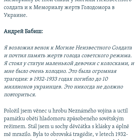
солдата и к Мемориалу жертв Голодомора в
Украине.
Андрей Бабиш:
Я возложил венок к Могиле Неизвестного Солдата
и почтил память жертв голода советского режима.
Я стоял у статуи маленькой девочки с колосками, и
мне было очень холодно. Это была огромная
трагедия: в 1932-1933 годах погибло до 10
миллионов украинцев. Это никогда не должно
повториться.
Položil jsem věnec u hrobu Neznámého vojína a uctil
památku obětí hladomoru způsobeného sovětským
režimem. Stál jsem u sochy děvčátka s klásky a úplně
mě mrazilo. Byla to obrovská tragédie, v letech 1932-