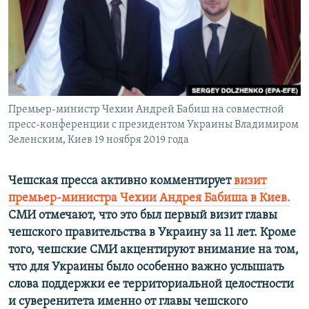
ПРИСОЕДИНЯЙТЕСЬ!
ПОБЕДИТЕЛЕЙ НЕ СУДЯТ?
КРЫМ.НЕПОКОРЕННЫЙ
ELIFBE
УКРАИНСКАЯ ПРОБЛЕМА КРЫМА
Все сайты RFE/RL
Премьер-министр Чехии Андрей Бабиш на совместной
пресс-конференции с президентом Украины Владимиром
Зеленским, Киев 19 ноября 2019 года
Чешская пресса активно комментирует
визит
премьер-министра Чехии Андрея Бабиша в Киев.
СМИ отмечают, что это был первый визит главы
чешского правительства в Украину за 11 лет. Кроме
того, чешские СМИ акцентируют внимание на том,
что для Украины было особенно важно услышать
слова поддержки ее территориальной целостности
и суверенитета именно от главы чешского