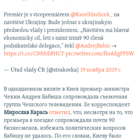
Premiér je s vicepremiérem
@KarelHavlicek_
na
návštěvě Ukrajiny. Bude jednat s ukrajinským
předsedou vlády i prezidentem. „Návštěva má hlavně
ekonomický cíl, letí s námi téměř 90 členů
podnikatelské delegace," řekl
@AndrejBabis
→
https://t.co/C3tbbE8HCT
pic.twitter.com/fIoAEgFP5W
— Úřad vlády ČR (@strakovka)
19 ноября 2019 г.
В однодневном визите в Киев премьер-министра
Чехии Андрея Бабиша сопровождала съемочная
группа Чешского телевидения. Ее корреспондент
Мирослав Карась
отметил
, что, несмотря на то, что
премьера в поездке сопровождали почти 90
бизнесменов, избежать политических вопросов
Бабишу не удалось. По его словам, Киеву было