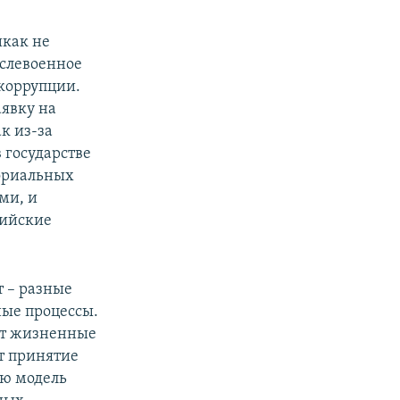
икак не
ослевоенное
 коррупции.
аявку на
ак из-за
 государстве
ториальных
ми, и
нийские
т – разные
ные процессы.
ют жизненные
ет принятие
ую модель