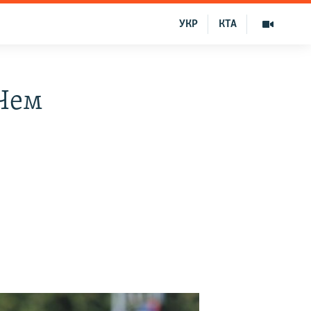
УКР
КТА
 Чем