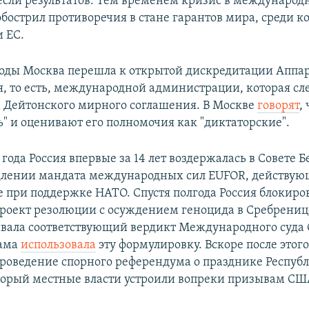
если результатов. Тем временем кризис в международ
бострил противоречия в стане гарантов мира, среди к
и ЕС.
годы Москва перешла к открытой дискредитации Аппа
я, то есть, международной администрации, которая сле
Дейтонского мирного соглашения. В Москве
говорят
,
ь" и оценивают его полномочия как "диктаторские".
 года Россия впервые за 14 лет воздержалась в Совете 
лении мандата международных сил EUFOR, действую
е при поддержке НАТО. Спустя полгода Россия блокиро
роект резолюции с осуждением геноцида в Сребренице
ивала соответствующий вердикт Международного суда 
сама
использовала
эту формулировку. Вскоре после этог
роведение спорного референдума о празднике Респуб
торый местные власти устроили вопреки призывам СШ