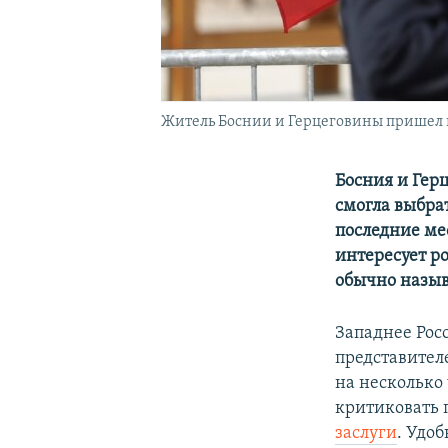
Житель Боснии и Герцеговины пришел н
Босния и Гер
смогла выбра
последние ме
интересует ро
обычно назыв
Западнее Росс
представител
на несколько 
критиковать 
заслуги
. Удоб