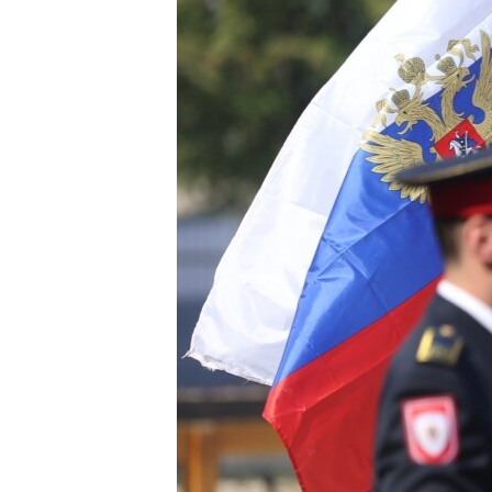
ПОБЕДИТЕЛЕЙ НЕ СУДЯТ?
КРЫМ.НЕПОКОРЕННЫЙ
ELIFBE
УКРАИНСКАЯ ПРОБЛЕМА КРЫМА