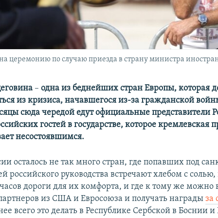
а церемонию по случаю приезда в страну министра иностран
цеговина
–
одна из беднейших стран Европы, которая до
ться из кризиса, начавшегося из-за гражданской войн
сяцы сюда чередой едут официальные представители Р
ссийских гостей в государстве, которое кремлевская 
ает несостоявшимся.
ии осталось не так много стран, где попавших под са
ей российского руководства встречают хлебом с солью
часов дороги для их комфорта, и где к тому же можно 
партнеров из США и Евросоюза и получать награды
за
нее всего это делать в Республике Сербской в Боснии и