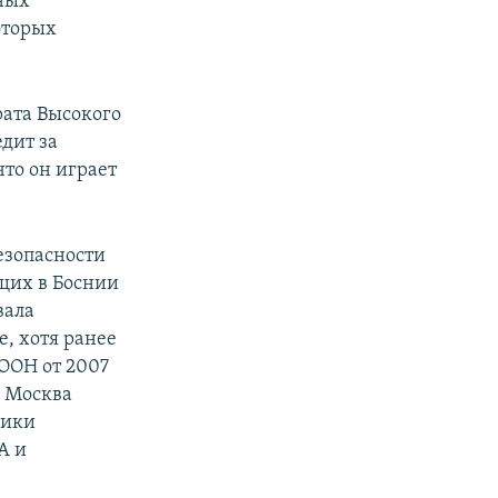
ных
оторых
рата Высокого
дит за
 что он играет
Безопасности
щих в Боснии
вала
, хотя ранее
ООН от 2007
о Москва
лики
А и