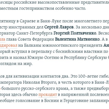
месяцы российские высокопоставленные представител
 местным гостеприимством особенно часто.
ятницу в Сараеве и Баня-Луке после многолетнего пе
стр иностранных дел
Сергей Лавров
. За несколько дн
ернатор Санкт-Петербурга
Георгий Полтавченко
. Весн
ила
глава Совета Федерации
Валентина Матвиенко
. А 
ндировал
на Балканы южноосетинского президента
Ан
торый вступил в перепалку с боснийскими властями по
визита и назвал Южную Осетию и Республику Сербскую
зглядом на мир.
ов для активизации контактов два. Это 100-летие гибе
императора Николая Второго, в честь которого в Баня-
о
большого русско-сербского храма, а также предвыбор
торая здесь обычно
проходит
в напряженной послевое
сеобщее голосование в Боснии и Герцеговине запланир