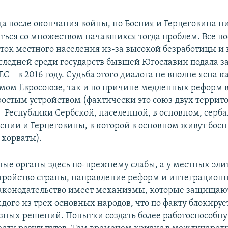
да после окончания войны, но Босния и Герцеговина н
ться со множеством начавшихся тогда проблем. Все п
тток местного населения из-за высокой безработицы и
оследней среди государств бывшей Югославии подала з
ЕС – в 2016 году. Судьба этого диалога не вполне ясна к
амом Евросоюзе, так и по причине медленных реформ в
ростым устройством (фактически это союз двух терри
– Республики Сербской, населенной, в основном, серба
снии и Герцеговины, в которой в основном живут бос
 хорваты).
ные органы здесь по-прежнему слабы, а у местных эли
стройство страны, направление реформ и интеграцион
законодательство имеет механизмы, которые защища
дого из трех основных народов, что по факту блокиру
зных решений. Попытки создать более работоспособн