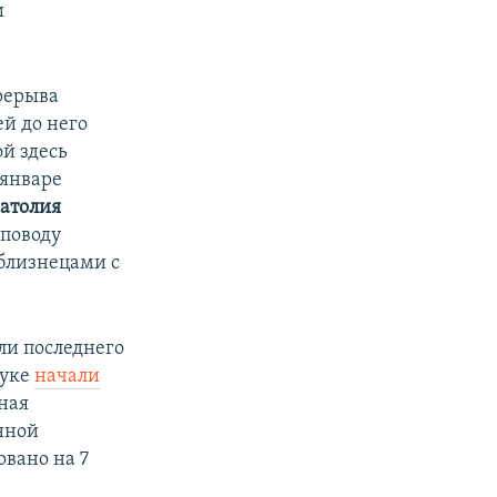
и
рерыва
ей до него
ой здесь
в январе
атолия
 поводу
 близнецами с
ли последнего
Луке
начали
ная
нной
овано на 7