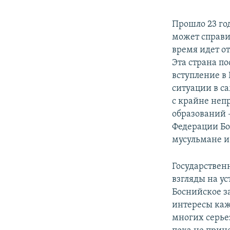
Прошло 23 го
может справи
время идет о
Эта страна п
вступление в 
ситуации в с
с крайне неп
образований 
Федерации Бо
мусульмане и
Государствен
взгляды на у
Боснийское 
интересы каж
многих серье