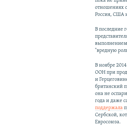
пока не прин
отношениях о
Россия, США 
В последние 
представител
выполнением 
"вредную рол
В ноябре 2014
ООН при прод
и Герцеговин
британский п
она не оспар
года и даже 
поддержала
п
Сербской, ко
Евросоюза.