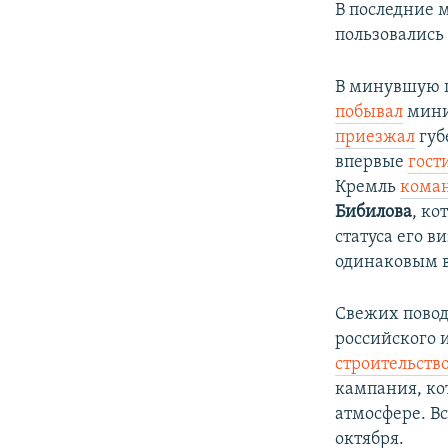
В последние 
пользовались
В минувшую п
побывал
мини
приезжал
губ
впервые
гост
Кремль
кома
Бибилова
, ко
статуса его 
одинаковым в
Свежих повод
российского 
строительств
кампания, ко
атмосфере. В
октября.