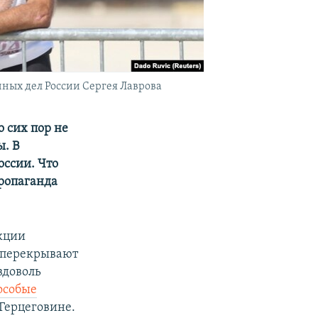
ных дел России Сергея Лаврова
 сих пор не
ы. В
оссии. Что
пропаганда
нкции
, перекрывают
вдоволь
 особые
 Герцеговине.