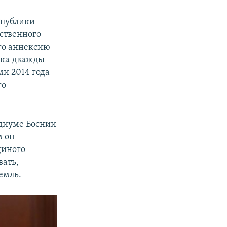
спублики
ственного
го аннексию
ика дважды
и 2014 года
го
идиуме Боснии
м он
диного
вать,
емль.