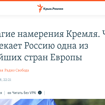
агие намерения Кремля.
екает Россию одна из
йших стран Европы
ая
Радио Свобода
, 22:21
ся
Читать без VPN