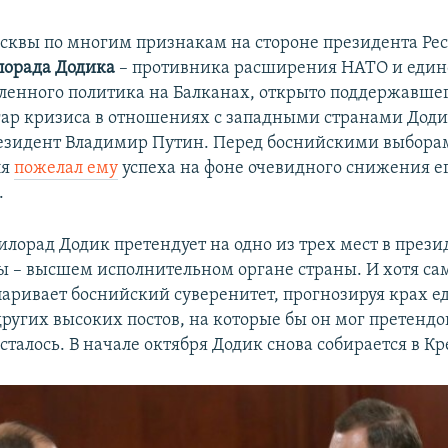
квы по многим признакам на стороне президента Ре
орада Додика
– противника расширения НАТО и един
ленного политика на Балканах, открыто поддержавше
гар кризиса в отношениях с западными странами Дод
зидент Владимир Путин. Перед боснийскими выборам
ля
пожелал ему
успеха на фоне очевидного снижения е
.
Милорад Додик претендует на одно из трех мест в през
ы – высшем исполнительном органе страны. И хотя са
паривает боснийский суверенитет, прогнозируя крах е
других высоких постов, на которые бы он мог претендо
сталось. В начале октября Додик снова собирается в Кр