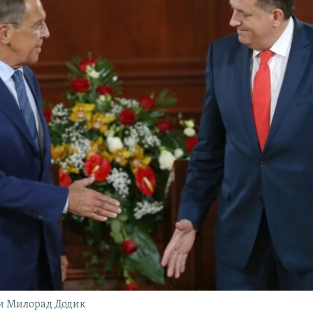
 и Милорад Додик