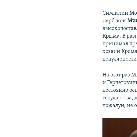
Симпатии Мос
Сербской
Мил
высокопостав
Крыма. В раз
принимал пре
хозяин Крем
популярности
На этот раз 
и Герцеговин
постоянно ос
государства, 
пожалуй, не о