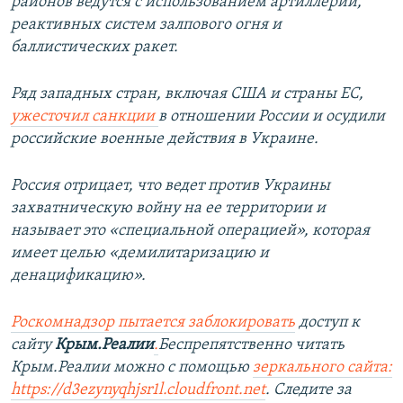
районов ведутся с использованием артиллерии,
реактивных систем залпового огня и
баллистических ракет.
Ряд западных стран, включая США и страны ЕС,
ужесточил санкции
в отношении России и осудили
российские военные действия в Украине.
Россия отрицает, что ведет против Украины
захватническую войну на ее территории и
называет это «специальной операцией», которая
имеет целью «демилитаризацию и
денацификацию».
Роскомнадзор пытается заблокировать
доступ к
сайту
Крым.Реалии
.
Беспрепятственно читать
Крым.Реалии можно с помощью
зеркального сайта:
https://d3ezynyqhjsr1l.cloudfront.net
. Следите за