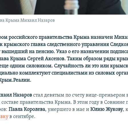
тва Крыма Михаил Назаров
ом российского правительства Крыма назначен Михаи
к крымского главка следственного управления Следком
 вышедший на пенсию. Указ о его назначении подпис
лава Крыма Сергей Аксенов. Таким образом ряды кры
еще одним силовиком. Случайность ли это или крымс
циально комплектуют специалистами из силовых орган
Крым.Реалии.
хаил Назаров
стал девятым по счету вице-премьером 
составе правительства Крыма. В этом году в Совмине 
ров:
Павла Королева
, умершего в мае и
Юлию Жукову
, 
авку
в сентябре.