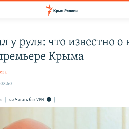
л у руля: что известно о
премьере Крыма
ова
 08:50
ся
Читать без VPN