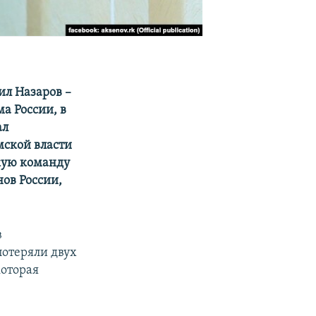
л Назаров –
а России, в
ал
мской власти
кую команду
ов России,
в
потеряли двух
которая