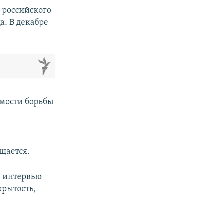
 российского
а. В декабре
м
имости борьбы
бщается.
в интервью
крытость,