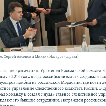
е: Сергей Аксенов и Михаил Назаров (справа)
ов – не крымчанин. Уроженец Ярославской области Р
ыму в 2014 году, когда российские власти создавали та
олуостров прибыл из российской Мордовии, где почти д
естное управление Следственного комитета России. В
ал команду и создал с нуля» Главное следственное упр
ждают его бывшие сотрудники. Награжден российско