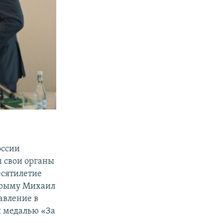
оссии
м свои органы
есятилетие
 Крыму Михаил
авление в
й медалью «За