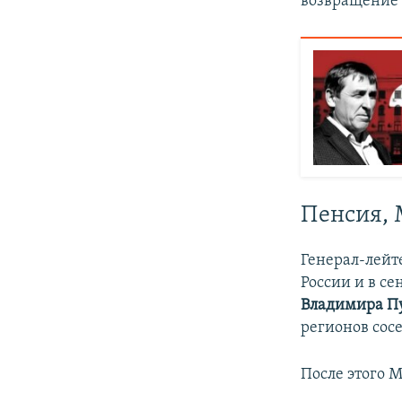
возвращение
Пенсия,
Генерал-лейт
России и в се
Владимира П
регионов сос
После этого 