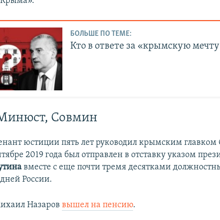
 Крыма».
БОЛЬШЕ ПО ТЕМЕ:
Кто в ответе за «крымскую мечту
 Минюст, Совмин
енант юстиции пять лет руководил крымским главком
нтябре 2019 года был отправлен в отставку указом през
утина
вместе с еще почти тремя десятками должностн
едней России.
Михаил Назаров
вышел на пенсию
.