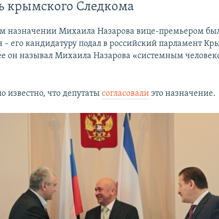
ь крымского Следкома
м назначении Михаила Назарова вице-премьером был
я – его кандидатуру подал в российский парламент К
нее он называл Михаила Назарова «системным человек
ло известно, что депутаты
согласовали
это назначение.