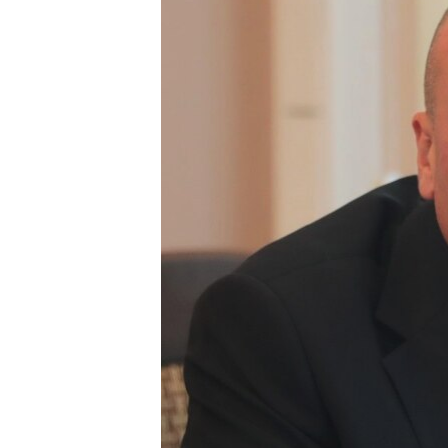
ПОБЕДИТЕЛЕЙ НЕ СУДЯТ?
КРЫМ.НЕПОКОРЕННЫЙ
ELIFBE
УКРАИНСКАЯ ПРОБЛЕМА КРЫМА