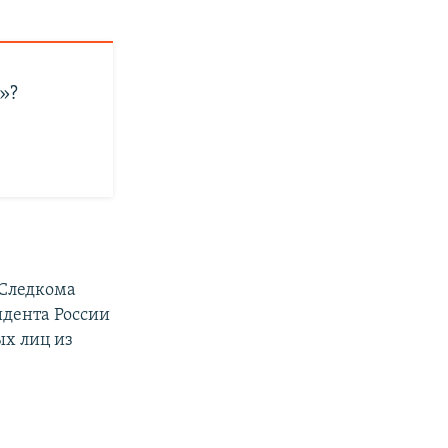
»?
 Следкома
идента России
ых лиц из