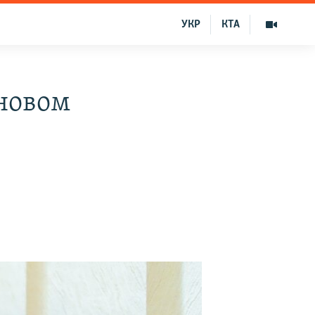
УКР
КТА
 новом