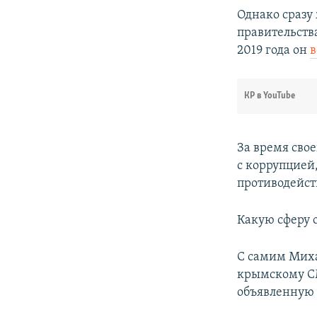
Однако сразу
правительства
2019 года он
в
КР в YouTube
За время сво
с коррупцией
противодейст
Какую сферу о
С самим Миха
крымскому 
объявленную 