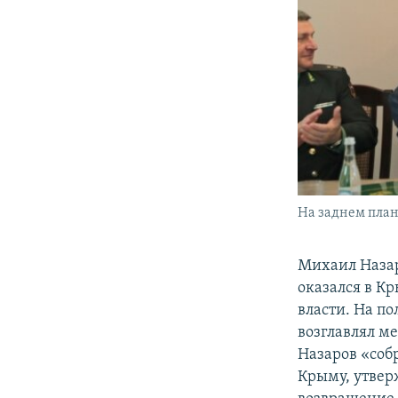
На заднем план
Михаил Назар
оказался в Кр
власти. На п
возглавлял м
Назаров «собр
Крыму, утвер