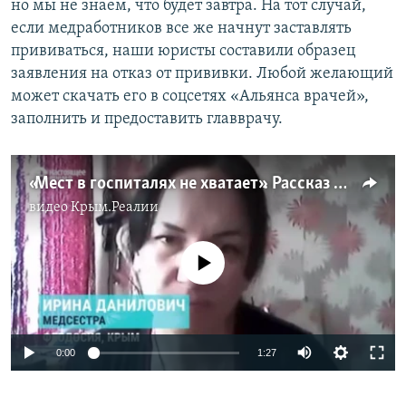
но мы не знаем, что будет завтра. На тот случай,
если медработников все же начнут заставлять
прививаться, наши юристы составили образец
заявления на отказ от прививки. Любой желающий
может скачать его в соцсетях «Альянса врачей»,
заполнить и предоставить главврачу.
«Мест в госпиталях не хватает». Рассказ медсестры из Феодосии о ситуации с COVID-19 (видео)
видео
Крым.Реалии
No media source currently available
Auto
0:00
1:27
240p