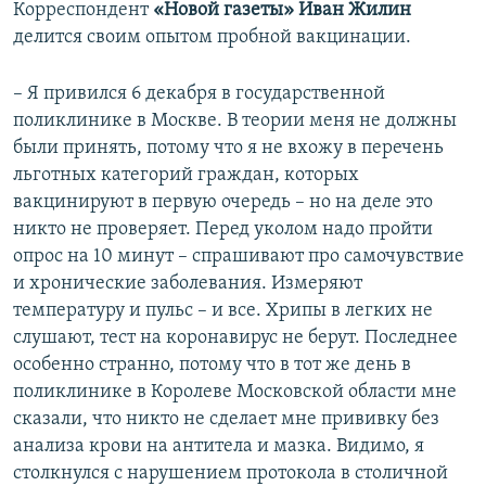
Корреспондент
«Новой газеты» Иван Жилин
360p
делится своим опытом пробной вакцинации.
Auto
240p
360p
480p
480p
720p
– Я привился 6 декабря в государственной
720p
1080p
поликлинике в Москве. В теории меня не должны
1080p
были принять, потому что я не вхожу в перечень
льготных категорий граждан, которых
вакцинируют в первую очередь – но на деле это
никто не проверяет. Перед уколом надо пройти
опрос на 10 минут – спрашивают про самочувствие
и хронические заболевания. Измеряют
температуру и пульс – и все. Хрипы в легких не
слушают, тест на коронавирус не берут. Последнее
особенно странно, потому что в тот же день в
поликлинике в Королеве Московской области мне
сказали, что никто не сделает мне прививку без
анализа крови на антитела и мазка. Видимо, я
столкнулся с нарушением протокола в столичной