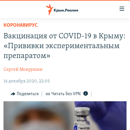
Доступность
ссылки
Вернуться
КОРОНАВИРУС
к
НОВОСТИ
Вакцинация от COVID-19 в Крыму:
основному
СПЕЦПРОЕКТЫ
содержанию
«Прививки экспериментальным
ВОДА
Вернутся
ГРУЗ 200
препаратом»
к
ИСТОРИЯ
КАРТА ВОЕННЫХ ОБЪЕКТОВ КРЫМА
главной
Сергей Мокрушин
ЕЩЕ
11 ЛЕТ ОККУПАЦИИ КРЫМА. 11 ИСТОРИЙ СОПРОТИВЛЕНИЯ
навигации
Вернутся
16 декабря 2020, 22:05
РАДІО СВОБОДА
ИНТЕРАКТИВ
к
КАК ОБОЙТИ БЛОКИРОВКУ
ИНФОГРАФИКА
Поделиться
Читать без VPN
поиску
ТЕЛЕПРОЕКТ КРЫМ.РЕАЛИИ
Українською
СОВЕТЫ ПРАВОЗАЩИТНИКОВ
Qırımtatar
ПРОПАВШИЕ БЕЗ ВЕСТИ