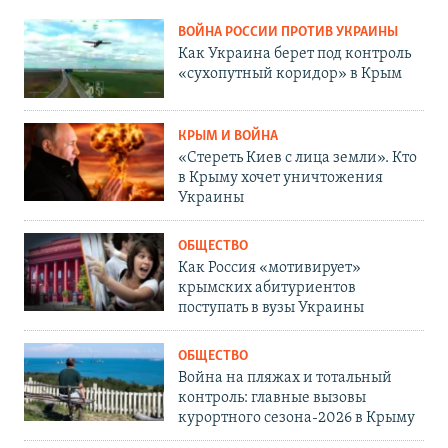
ВОЙНА РОССИИ ПРОТИВ УКРАИНЫ
Как Украина берет под контроль
«сухопутный коридор» в Крым
КРЫМ И ВОЙНА
«Стереть Киев с лица земли». Кто
в Крыму хочет уничтожения
Украины
ОБЩЕСТВО
Как Россия «мотивирует»
крымских абитуриентов
поступать в вузы Украины
ОБЩЕСТВО
Война на пляжах и тотальный
контроль: главные вызовы
курортного сезона-2026 в Крыму