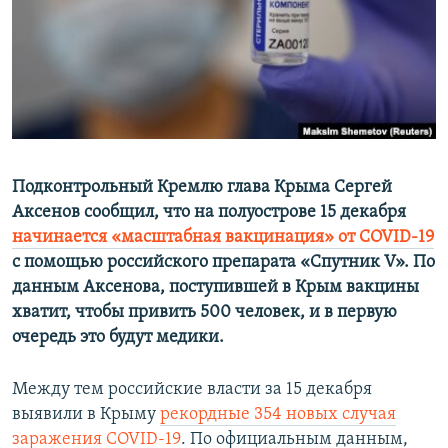
ПРИСОЕДИНЯЙТЕСЬ!
ПОБЕДИТЕЛЕЙ НЕ СУДЯТ?
КРЫМ.НЕПОКОРЕННЫЙ
ELIFBE
УКРАИНСКАЯ ПРОБЛЕМА КРЫМА
Все сайты RFE/RL
Подконтрольный Кремлю глава Крыма Сергей
Аксенов сообщил, что на полуострове 15 декабря
начинается «масштабная вакцинация» от COVID-19
с помощью российского препарата «Спутник V». По
данным Аксенова, поступившей в Крым вакцины
хватит, чтобы привить 500 человек, и в первую
очередь это будут медики.
Между тем российские власти за 15 декабря
выявили в Крыму
рекордные 354 новых случая
заражения COVID-19
. По официальным данным,