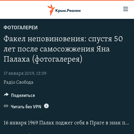
Доступность
ссылки
Вернуться
ФОТОГАЛЕРЕИ
к
НОВОСТИ
Факел неповиновения: спустя 50
основному
СПЕЦПРОЕКТЫ
содержанию
лет после самосожжения Яна
ВОДА
Вернутся
ГРУЗ 200
Палаха (фотогалерея)
к
ИСТОРИЯ
КАРТА ВОЕННЫХ ОБЪЕКТОВ КРЫМА
главной
17 января 2019, 13:39
ЕЩЕ
11 ЛЕТ ОККУПАЦИИ КРЫМА. 11 ИСТОРИЙ СОПРОТИВЛЕНИЯ
навигации
Радіо Свобода
Вернутся
РАДІО СВОБОДА
ИНТЕРАКТИВ
к
Поделиться
КАК ОБОЙТИ БЛОКИРОВКУ
ИНФОГРАФИКА
поиску
Читать без VPN
ТЕЛЕПРОЕКТ КРЫМ.РЕАЛИИ
Українською
СОВЕТЫ ПРАВОЗАЩИТНИКОВ
16 января 1969 Палах поджег себя в Праге в знак протеста против вторжения войск Варшавского договора в Чехословакию в 1968 году. Двадцатилетний студент университета умер от ожогов через три дня.
Qırımtatar
ПРОПАВШИЕ БЕЗ ВЕСТИ