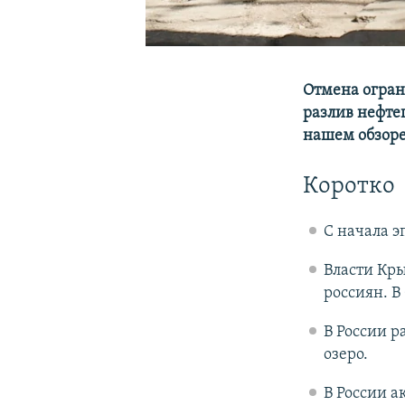
Отмена огран
разлив нефтеп
нашем обзор
Коротко
С начала э
Власти Кр
россиян. В
В России 
озеро.
В России а