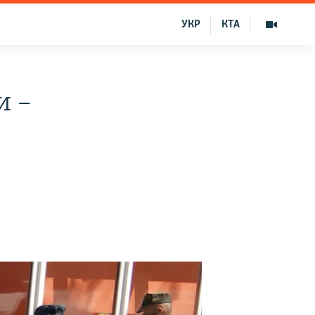
УКР
КТА
и –