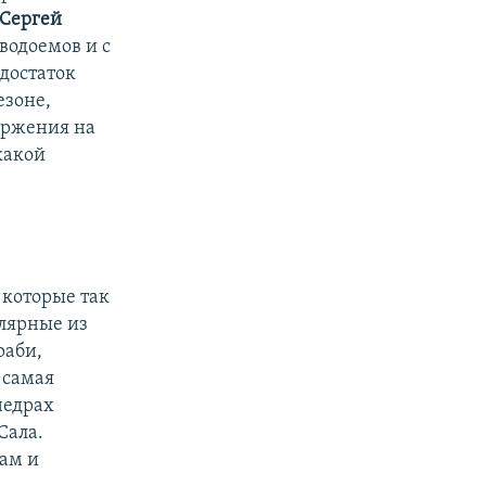
Сергей
водоемов и с
достаток
езоне,
оржения на
какой
 которые так
лярные из
раби,
 самая
недрах
Сала.
рам и