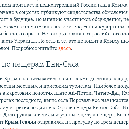
нием признает и подконтрольный России глава Крыма
мчане в соцсетях публикуют свидетельства обмеления 
трят в будущее. По мнению участников обсуждения, не
ы может окончательно поставить крест на курортном с
и без того сорван. Некоторые ожидают российского вт
часть Украины. Но есть и те, кто не видит в Крыму ни
одой. Подробнее читайте
здесь
.
 по пещерам Ени-Сала
и Крыма насчитывается около восьми десятков пещер,
вестны местным и приезжим туристам. Наиболее попу
я в карстовых полостях плато Ай-Петри, Чатыр-Даг, Ка
отрогах последнего, выше села Перевальное начинается
ыму и третья по длине в Европе пещера Кизил-Коба. В 
и Долгоруковской яйлы изучены еще три пещеры Ени-
нт
Крым.Реалии
отправился на прогулку по трем пеще