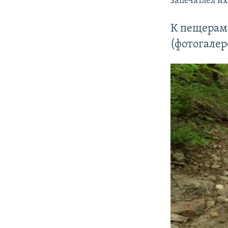
запечатлел и
К пещерам
(фотогалер