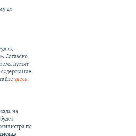
му до
удов,
. Согласно
ремя пустят
х содержание.
итайте
здесь
.
езда на
будет
 министра по
тислав