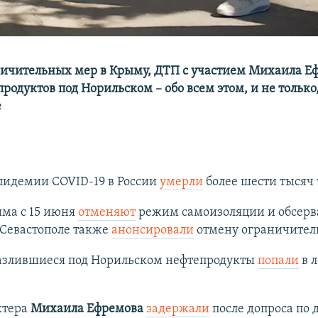
ичительных мер в Крыму, ДТП с участием Михаила Е
родуктов под Норильском – обо всем этом, и не только
е
пидемии COVID-19 в России
умерли
более шести тысяч 
ыма с 15 июня
отменяют
режим самоизоляции и обсерв
 Севастополе также
анонсировали
отмену ограничител
разлившиеся под Норильском нефтепродукты
попали
в 
ктера
Михаила Ефремова
задержали
после допроса по 