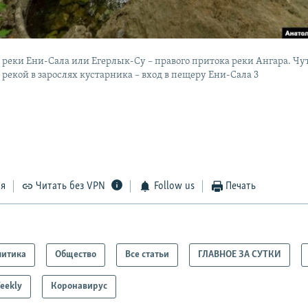
 реки Ени-Сала или Егерлык-Су – правого притока реки Ангара. Чу
рекой в зарослях кустарника – вход в пещеру Ени-Сала 3
ся
Читать без VPN
Follow us
Печать
литика
Общество
Все статьи
ГЛАВНОЕ ЗА СУТКИ
eekly
Коронавирус