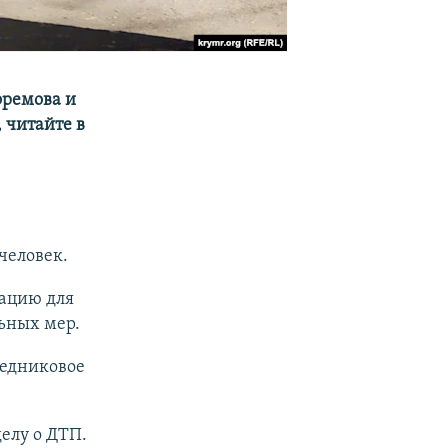
фремова и
, читайте в
человек.
ацию для
ьных мер.
ледниковое
делу о ДТП.