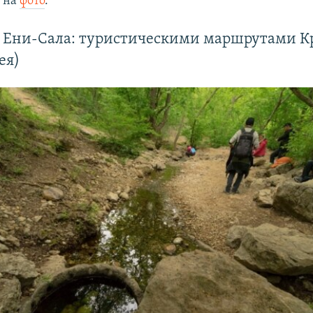
х на
фото
.
 Ени-Сала: туристическими маршрутами 
ея)