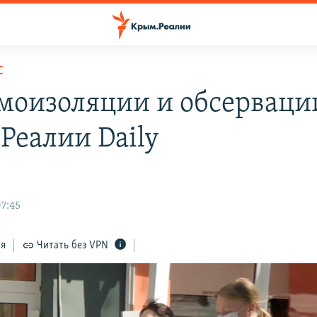
С
амоизоляции и обсерваци
Реалии Daily
7:45
ся
Читать без VPN