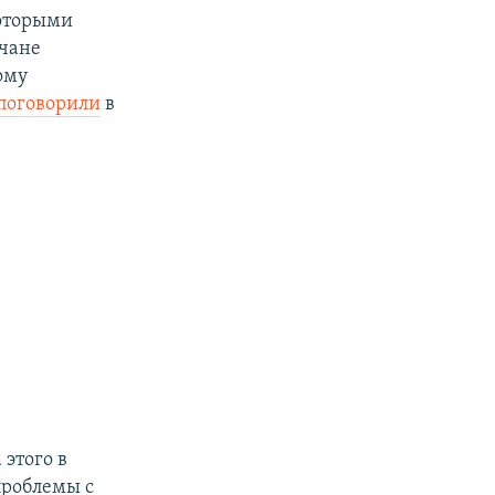
которыми
чане
ому
поговорили
в
этого в
проблемы с