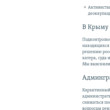
Активисты
деоккупац
В Крыму 
Подконтрольн
находящихся 
решению росс
катера, суда
Мы выяснили,
Админгр
Карантинный 
администрати
сниматься по
вопросам ре