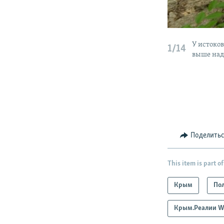
У истоков
1/14
выше над 
Поделить
This item is part of
Крым
По
Крым.Реалии W