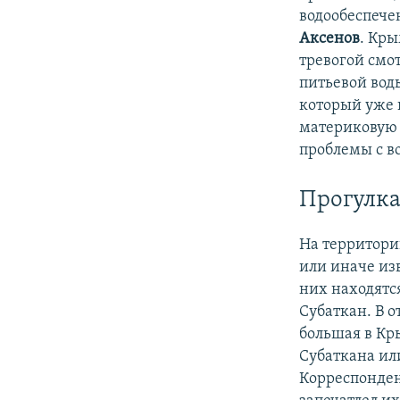
водообеспече
Аксенов
. Кры
тревогой смо
питьевой вод
который уже 
материковую 
проблемы с в
Прогулка
На территори
или иначе из
них находятс
Субаткан. В 
большая в Кр
Субаткана ил
Корреспонде