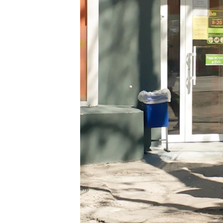
ПОБЕДИТЕЛЕЙ НЕ СУДЯТ?
КРЫМ.НЕПОКОРЕННЫЙ
ELIFBE
УКРАИНСКАЯ ПРОБЛЕМА КРЫМА