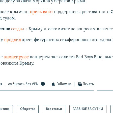
по делу захвата моряков у берегов Крыма.
поле крымчан
призывают
поддержать арестованного
О
д судом.
сенов
создал
в Крыму «госкомитет по вопросам казачес
му
продлил
арест фигурантам симферопольского «дела 
ре
анонсируют
концерты экс-солиста Bad Boys Blue, вы
рованном Крыму.
ся
Читать без VPN
Follow us
Печать
литика
Общество
Все статьи
ГЛАВНОЕ ЗА СУТКИ