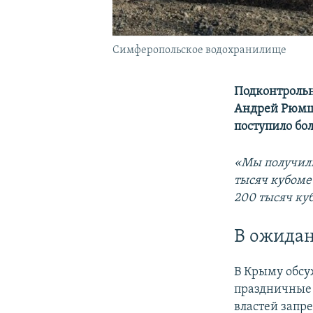
Симферопольское водохранилище
Подконтрольн
Андрей Рюмши
поступило бо
«Мы получили
тысяч кубомет
200 тысяч куб
В ожидан
В Крыму обсу
праздничные 
властей запре