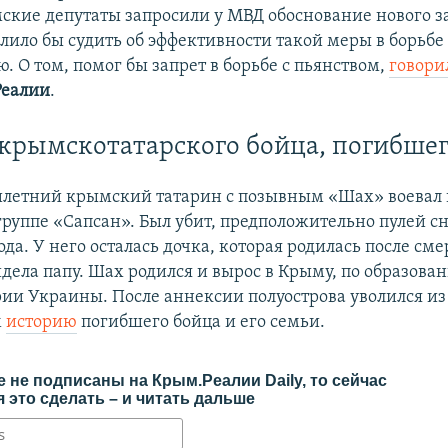
мские депутаты запросили у МВД обоснование нового з
лило бы судить об эффективности такой меры в борьбе 
. О том, помог бы запрет в борьбе с пьянством,
говори
Реалии
.
крымскотатарского бойца, погибшег
летний крымский татарин с позывным «Шах» воевал в
группе «Сапсан». Был убит, предположительно пулей сн
ода. У него осталась дочка, которая родилась после сме
дела папу. Шах родился и вырос в Крыму, по образова
рии Украины. После аннексии полуострова уволился и
м
историю
погибшего бойца и его семьи.
 не подписаны на Крым.Реалии Daily, то сейчас
 это сделать – и читать дальше