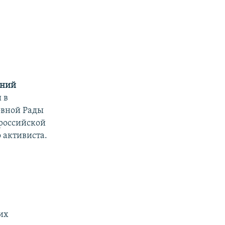
ений
 в
овной Рады
российской
 активиста.
их