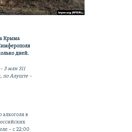
ва Крыма
Симферополя
колько дней.
 3 млн 311
, по Алуште –
 алкоголя в
российских
оле – с 22:00