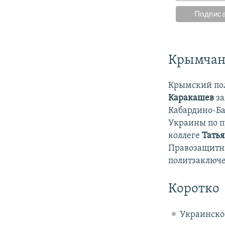
Крымчани
Крымский по
Каракашев
за
Кабардино-Ба
Украины по п
коллеге
Тать
Правозащитн
политзаключе
Коротко
Украинско