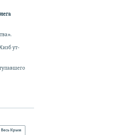
лега
тва».
Хизб ут-
ступавшего
Весь Крым