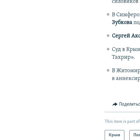
силовиков 
В Симферо
Зубкова
по
Сергей Ак
Суд в Кры
Тахрир».
В Житоми
в аннекси
Поделить
This item is part of
Крым
По