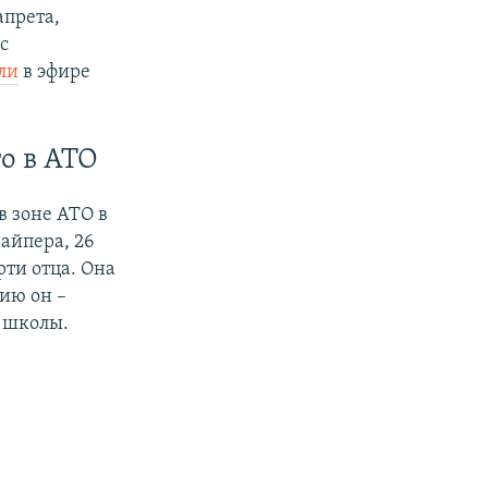
апрета,
с
ли
в эфире
о в АТО
 зоне АТО в
айпера, 26
рти отца. Она
нию он –
з школы.