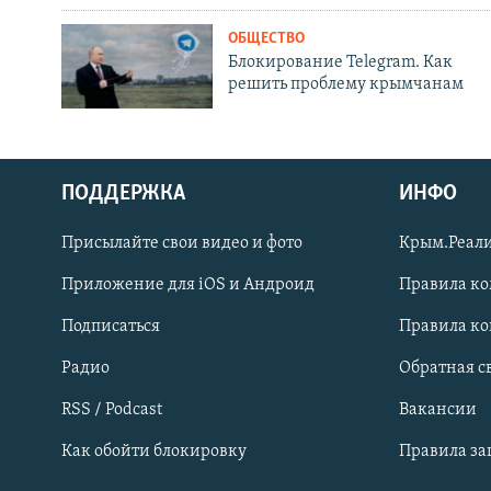
ОБЩЕСТВО
Блокирование Telegram. Как
решить проблему крымчанам
ПОДДЕРЖКА
ИНФО
Українською
Присылайте свои видео и фото
Крым.Реали
Qırımtatar
Приложение для iOS и Андроид
Правила к
Подписаться
Правила к
ПРИСОЕДИНЯЙТЕСЬ!
Радио
Обратная с
RSS / Podcast
Вакансии
Как обойти блокировку
Правила з
Все сайты RFE/RL