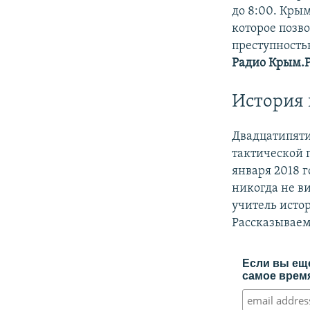
до 8:00. Кры
которое позво
преступностью
Радио Крым.
История 
Двадцатипяти
тактической 
января 2018 г
никогда не ви
учитель исто
Рассказывае
Если вы еще
самое время