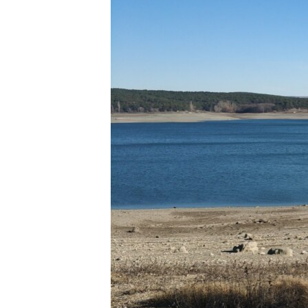
ПОБЕДИТЕЛЕЙ НЕ СУДЯТ?
КРЫМ.НЕПОКОРЕННЫЙ
ELIFBE
УКРАИНСКАЯ ПРОБЛЕМА КРЫМА