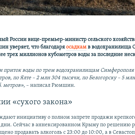
ый России вице-премьер-министр сельского хозяйст
н уверяет, что благодаря
осадкам
в водохранилища 
лее трех миллионов кубометров воды за последние нес
 приток воды по трем водохранилищам Симферополя –
ров, по Ялте – 2 млн 304 тысячи, по Белогорску – 5 млн
. метров»
, – написал Рюмшин.
ии «сухого закона»
ждают инициативу о полном запрете продажи крепкого
дни. Сейчас в аннексированном Крыму по решению 
щено продавать алкоголь с 23:00 до 10:00, а в Севастоп