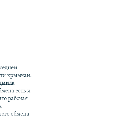
оседней
-ти крымчан.
дмила
бмена есть и
что рабочая
х
вого обмена