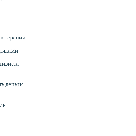
й терапии.
ряками.
тивиста
ть деньги
али