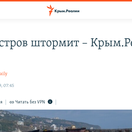
стров штормит – Крым.Р
aily
, 07:45
ся
Читать без VPN