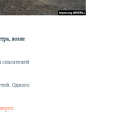
тра, возле
 спасателей
етей. Одного
лерее
.