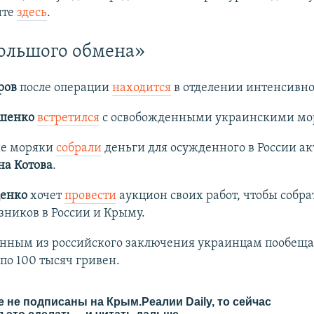
ите
здесь
.
ольшого обмена»
ров
после операции
находится
в отделении интенсивно
шенко
встретился
с освобожденными украинскими мо
е моряки
собрали
деньги для осужденного в России ак
на Котова
.
енко
хочет
провести
аукцион своих работ, чтобы собра
зников в России и Крыму.
нным из российского заключения украинцам пообещ
по 100 тысяч гривен.
 не подписаны на Крым.Реалии Daily, то сейчас