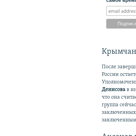
самое время
Крымчан
После заверш
России остае
Уполномочен
Денисова
в и
что она счита
группа сейча
заключенных,
заключенны