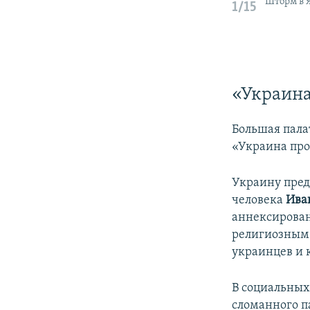
Шторм в 
1/15
«Украина
Большая пала
«Украина про
Украину пред
человека
Ива
аннексирован
религиозным 
украинцев и 
В социальных
сломанного па