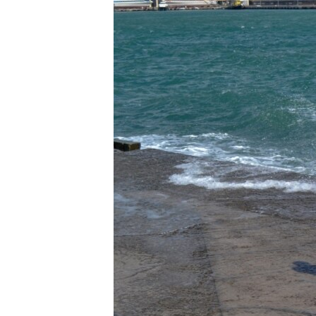
ПОБЕДИТЕЛЕЙ НЕ СУДЯТ?
КРЫМ.НЕПОКОРЕННЫЙ
ELIFBE
УКРАИНСКАЯ ПРОБЛЕМА КРЫМА