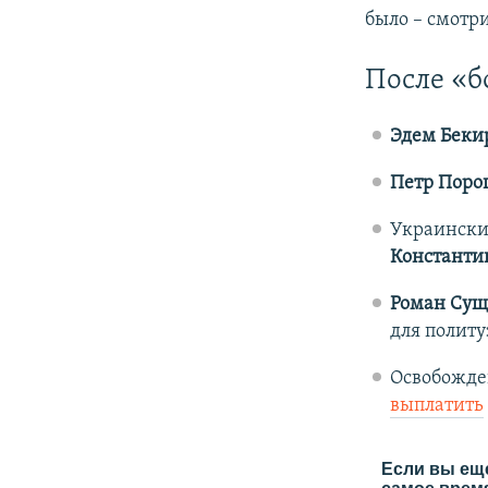
было – смотр
После «б
Эдем Беки
Петр Поро
Украински
Константи
Роман Сущ
для политу
Освобожде
выплатить
Если вы еще