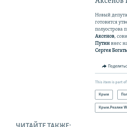
Аксенов 
Новый депута
готовится утв
полуострова п
Аксенов
, сов
Путин
внес н
Сергея Богат
Поделить
This item is part of
Крым
По
Крым.Реалии W
ЧИТАЙТЕ ТАКЖЕ: