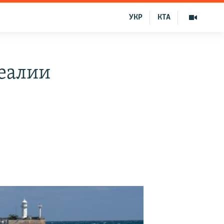
УКР
КТА
еалии