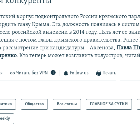
и конкуренты
тский корпус подконтрольного России крымского пар
ердить главу Крыма. Эта должность появилась в систем
осле российской аннексии в 2014 году. Пять лет ее за
мещая с постом главы крымского правительства. Ранее
а рассмотрение три кандидатуры – Аксенова,
Павла Ш
ыренко
. Кто теперь может возглавить полуостров, чита
ся
Читать без VPN
Follow us
Печать
литика
Общество
Все статьи
ГЛАВНОЕ ЗА СУТКИ
eekly