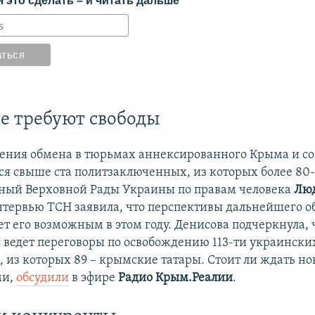
 это сделать – и читать дальше
е требуют свободы
ения обмена в тюрьмах аннексированного Крыма и с
тся свыше ста политзаключенных, из которых более 80
ный Верховной Рады Украины по правам человека
Лю
нтервью ТСН заявила, что перспективы дальнейшего о
ет его возможным в этом году. Денисова подчеркнула, 
с ведет переговоры по освобождению 113-ти украински
 из которых 89 – крымские татары. Стоит ли ждать но
ми,
обсудили
в эфире
Радио Крым.Реалии
.