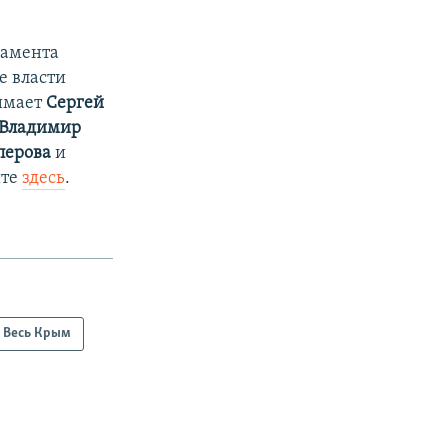
ламента
е власти
нимает
Сергей
Владимир
перова
и
йте
здесь
.
Весь Крым